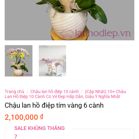
Trang chủ
/
Chậu lan hồ điệp 10 cành
/
{Cập Nhật} 10+ Chậu
Lan Hồ Điệp 10 Cành Có Vẻ Đẹp Hấp Dẫn, Giàu Ý Nghĩa Nhất
Chậu lan hồ điệp tím vàng 6 cành
2,100,000
₫
SALE KHỦNG THÁNG
7