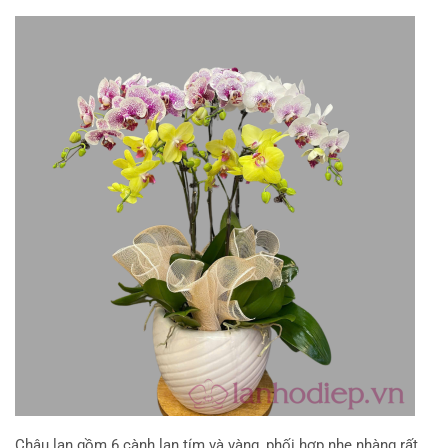
Chậu lan gồm 6 cành lan tím và vàng, phối hợp nhẹ nhàng rất