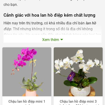
cho bạn.
Cảnh giác với hoa lan hồ điệp kém chất lượng
Hiện nay trên thị trường, có khá nhiều địa chỉ bán
lan hồ
điệp
. Thế nhưng không ít trong số đó là địa chỉ không
đáng tin cậy. Họ cung cấp đến cho khách hàng các loại lan
Xem thêm
hồ điệp không rõ nguồn gốc xuất xứ. Bên cạnh đó là loại
lan hồ điệp Trung Quốc có chất lượng kém. Tuy nhiên lợi
dụng sự thiếu hiểu biết của khách hàng, cửa hàng vẫn bán
lan hồ điệp với giá cao ngang ngửa với loại lan chất lượng
tốt. Chính vì thế để không nhận phải “trái đắng”, bạn cần
phải phân biệt loại lan hồ điệp kém chất lượng với lan chất
lượng cao.
Chậu lan hồ điệp mini 1
Chậu lan hồ điệp mini 3