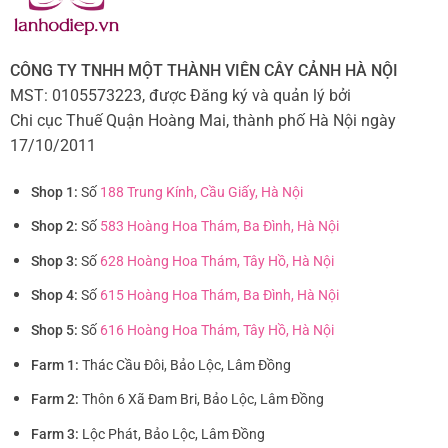
Giá chậu lan hồ điệp phụ thuộc vào mỗi loại hoa và số lượng
CÔNG TY TNHH MỘT THÀNH VIÊN CÂY CẢNH HÀ NỘI
cành khác nhau
MST: 0105573223, được Đăng ký và quản lý bởi
Chi cục Thuế Quận Hoàng Mai, thành phố Hà Nội ngày
Ngoài ra nếu bạn mua cành thì sẽ rẻ hơn mua chậu. Chậu
17/10/2011
hoa đòi hỏi kỹ thuật cắm công phu, óc thẩm mỹ của người
Shop 1:
Số
188 Trung Kính, Cầu Giấy, Hà Nội
thợ cắm hoa. Vì thế giá sẽ cao hơn. Ngoài ra số, giá bán
mỗi chậu hoa còn phụ thuộc vào giống hoa và số lượng
Shop 2:
Số
583 Hoàng Hoa Thám, Ba Đình, Hà Nội
cành hoa trong mỗi chậu.
Shop 3:
Số
628 Hoàng Hoa Thám, Tây Hồ, Hà Nội
Tuy nhiên, sẽ thật xứng đáng nếu bạn bỏ ra một số tiền
Shop 4:
Số
615 Hoàng Hoa Thám, Ba Đình, Hà Nội
hợp lý để sở hữu chậu lan hồ điệp to, đẹp, hoành tráng. Với
Shop 5:
Số
616 Hoàng Hoa Thám, Tây Hồ, Hà Nội
chậu lan sang trọng, lịch lãm, bạn có thể trang trí không
gian sống để mang đến những điều tốt đẹp. Ngoài ra, bạn
Farm 1:
Thác Cầu Đôi, Bảo Lộc, Lâm Đồng
có thể sử dụng làm quà tặng vào những dịp lễ đặc biệt.
Farm 2:
Thôn 6 Xã Đam Bri, Bảo Lộc, Lâm Đồng
Điều này thể hiện gu thẩm mỹ, sự tinh tế cũng như đẳng
Farm 3:
Lộc Phát, Bảo Lộc, Lâm Đồng
cấp của bạn.