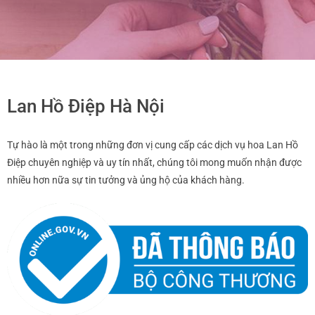
Giá chậu lan hồ điệp phụ thuộc vào mỗi loại hoa và số lượng
cành khác nhau
Lan Hồ Điệp Hà Nội
Không chỉ có hoa đẹp và chất lượng, siêu thị Hoa Lan còn
Tự hào là một trong những đơn vị cung cấp các dịch vụ hoa Lan Hồ
được đánh giá cao về chất lượng dịch vụ. Mua hoa
lan hồ
Điệp chuyên nghiệp và uy tín nhất, chúng tôi mong muốn nhận được
điệp giá rẻ
tại đây, bạn được shop tư vấn nhiệt tình để
nhiều hơn nữa sự tin tưởng và ủng hộ của khách hàng.
chọn loại hoa phù hợp. Bạn còn được tư vấn cách chăm
sóc hoa lan. Đồng thời được hỗ trợ giao hàng đến tận nơi.
Chậu hoa được thiết kế theo nhiều kiểu dáng, mẫu mã đẹp
mắt. Bạn cũng có thể yêu cầu một chậu hoa với thiết kế
đặc trưng của riêng mình.
Giá lan hồ điệp bao nhiêu một chậu?