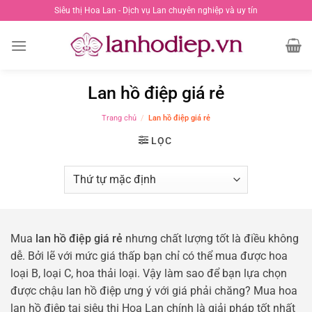
Chuyển
Siêu thị Hoa Lan - Dịch vụ Lan chuyên nghiệp và uy tín
đến
nội
dung
Lan hồ điệp giá rẻ
Trang chủ
/
Lan hồ điệp giá rẻ
LỌC
Mua
lan hồ điệp giá rẻ
nhưng chất lượng tốt là điều không
dễ. Bởi lẽ với mức giá thấp bạn chỉ có thể mua được hoa
loại B, loại C, hoa thải loại. Vậy làm sao để bạn lựa chọn
được chậu lan hồ điệp ưng ý với giá phải chăng? Mua hoa
lan hồ điệp tại siêu thị Hoa Lan chính là giải pháp tốt nhất