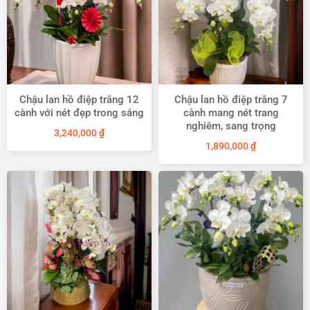
sắc vô cùng độc đáo, hiếm có trên thị trường.
Chậu lan hồ điệp trắng 12
Chậu lan hồ điệp trắng 7
cành với nét đẹp trong sáng
cành mang nét trang
nghiêm, sang trọng
3,240,000
₫
1,890,000
₫
Siêu thị hoa lan cung cấp lan hồ điệp giá rẻ số lượng lớn với
chất lượng tốt nhất tại hà nội
Siêu thị Hoa Lan cung cấp
lan hồ điệp giá rẻ
nhất thị
trường với số lượng lớn. Chất lượng hoa luôn là yếu tố
được đặt lên hàng đầu. Hoa lan hồ điệp ở đây đảm bảo