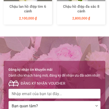
Chậu lan hồ điệp tím 6
Chậu hồ điệp đa sắc 8
cành
cành
2,100,000
₫
2,800,000
₫
Đăng ký nhận tin khuyến mãi
Dành cho khách hàng mới, đăng ký để nhận ưu đãi sớm nhất!
ĐĂNG KÝ NHẬN VOUCHER