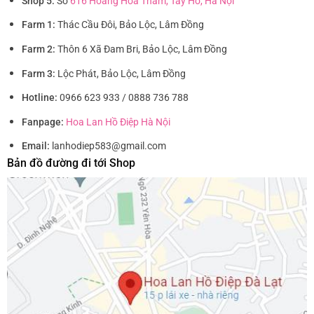
Shop 5:
Số
616 Hoàng Hoa Thám, Tây Hồ, Hà Nội
Farm 1:
Thác Cầu Đôi, Bảo Lộc, Lâm Đồng
Farm 2:
Thôn 6 Xã Đam Bri, Bảo Lộc, Lâm Đồng
Farm 3:
Lộc Phát, Bảo Lộc, Lâm Đồng
Hotline:
0966 623 933 / 0888 736 788
Fanpage:
Hoa Lan Hồ Điệp Hà Nội
Email:
lanhodiep583@gmail.com
Bản đồ đường đi tới Shop