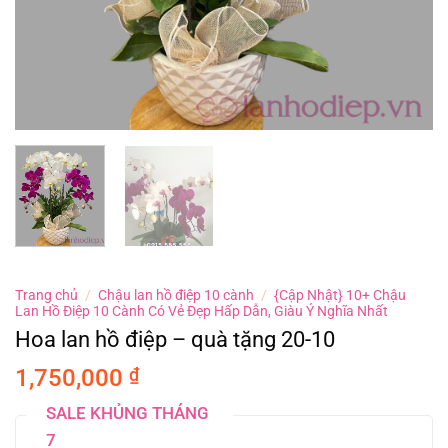
Trang chủ
/
Chậu lan hồ điệp 10 cành
/
{Cập Nhật} 10+ Chậu
Lan Hồ Điệp 10 Cành Có Vẻ Đẹp Hấp Dẫn, Giàu Ý Nghĩa Nhất
Hoa lan hồ điệp – quà tặng 20-10
1,750,000
₫
SALE KHỦNG THÁNG
7