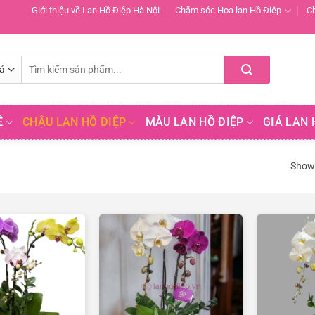
Giới thiệu về Lan Hồ Điệp Hà Nội
Chăm sóc Hoa lan Hồ Điệp
C
Tìm
kiếm:
Ề
CHẬU LAN HỒ ĐIỆP
MÀU LAN HỒ ĐIỆP
GIÁ LAN 
Showi