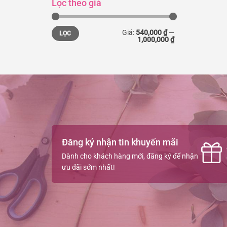
Lọc theo giá
Giá
Giá
Giá:
540,000 ₫
—
LỌC
thấp
cao
1,000,000 ₫
nhất
nhất
Đăng ký nhận tin khuyến mãi
Dành cho khách hàng mới, đăng ký để nhận
ưu đãi sớm nhất!