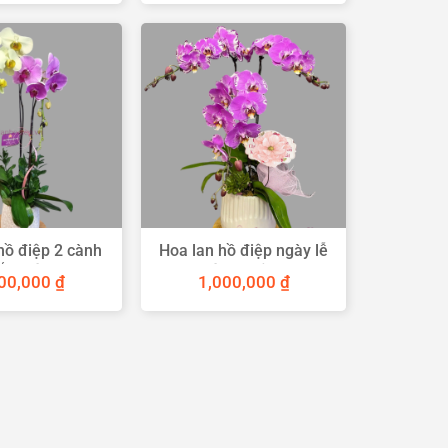
hồ điệp 2 cành
Hoa lan hồ điệp ngày lễ
rắng tím
tình nhân
000,000
₫
1,000,000
₫