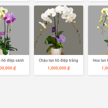
 hồ điệp sánh
Chậu lan hồ điệp trắng
Hoa lan 
đôi
tím 2 cành quà tặng
t
00,000
₫
1,000,000
₫
1,