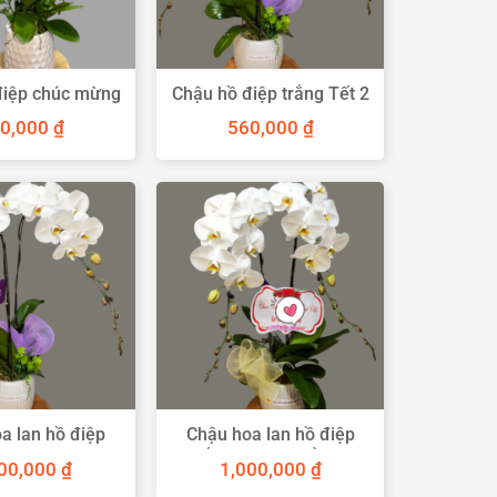
điệp chúc mừng
Chậu hồ điệp trắng Tết 2
2 cành
cành
0,000
₫
560,000
₫
a lan hồ điệp
Chậu hoa lan hồ điệp
ng 2 cành
trắng 2 cành để bàn
000,000
₫
1,000,000
₫