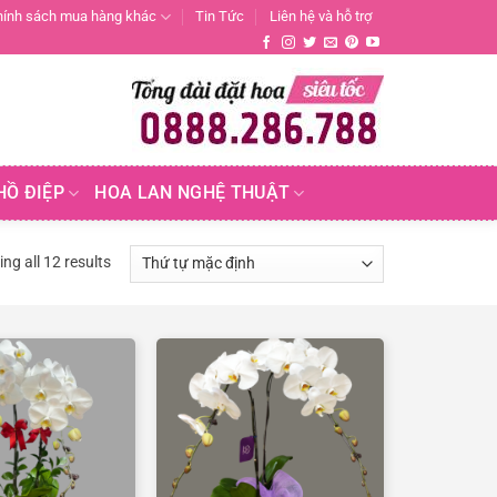
hính sách mua hàng khác
Tin Tức
Liên hệ và hỗ trợ
HỒ ĐIỆP
HOA LAN NGHỆ THUẬT
ng all 12 results