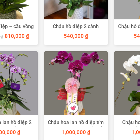
iệp – cầu vồng
Chậu hồ điệp 2 cành
Chậu hồ 
đa sắc
trắng tím
Giá
Giá
810,000
₫
540,000
₫
54
0
₫
gốc
hiện
là:
tại
1,000,000 ₫.
là:
810,000 ₫.
 lan hồ điệp 2
Chậu hoa lan hồ điệp tím
Chậu ho
h sọc tím
2 cành tặng sinh nhật sếp
trắ
00,000
₫
1,000,000
₫
1,