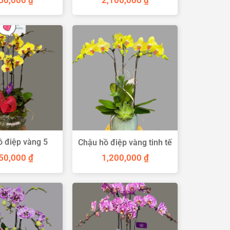
750,000
₫
2,100,000
₫
ồ điệp vàng 5
Chậu hồ điệp vàng tinh tế
h mộng mơ
750,000
₫
1,200,000
₫