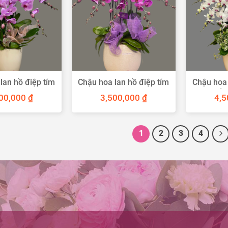
lan hồ điệp tím
Chậu hoa lan hồ điệp tím
Chậu hoa 
8 cành
sang trọng
trắ
00,000
₫
3,500,000
₫
4,
1
2
3
4