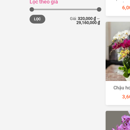
Lọc theo giá
sắc 
6,0
Giá
Giá
Giá:
320,000 ₫
—
LỌC
thấp
cao
29,160,000 ₫
nhất
nhất
Chậu ho
đo
3,6