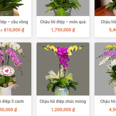
iệp – cầu vồng
Chậu hồ điệp – món quà
Chậu hồ
đa sắc
chúc Tết
m
Giá
Giá
810,000
₫
1,750,000
₫
5,
0
₫
gốc
hiện
là:
tại
1,000,000 ₫.
là:
810,000 ₫.
 điệp 5 cành
Chậu hồ điệp chúc mừng
Chậu hồ
ng trọng
3 cành
sắc ho
50,000
₫
1,200,000
₫
4,