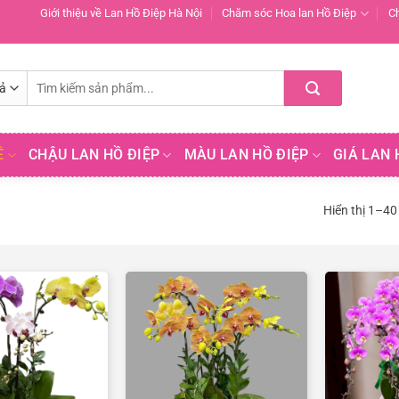
Giới thiệu về Lan Hồ Điệp Hà Nội
Chăm sóc Hoa lan Hồ Điệp
C
Tìm
kiếm:
Ề
CHẬU LAN HỒ ĐIỆP
MÀU LAN HỒ ĐIỆP
GIÁ LAN 
Hiển thị 1–40