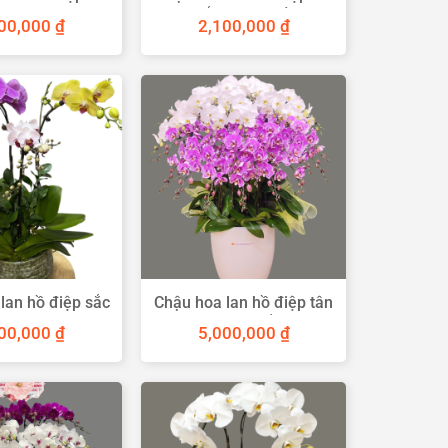
g khai trương
sắc trưng Tết
000,000
₫
2,100,000
₫
lan hồ điệp sắc
Chậu hoa lan hồ điệp tân
màu
gia 20 cành trắng tím
200,000
₫
5,000,000
₫
sang trọng