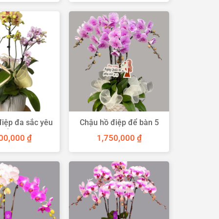
điệp đa sắc yêu
Chậu hồ điệp để bàn 5
kiều
cành
200,000
₫
1,750,000
₫