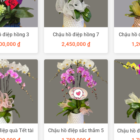
 điệp hồng 3
Chậu hồ điệp hồng 7
Chậu hồ 
cành
cành
00,000
₫
2,450,000
₫
1,
iệp quà Tết tài
Chậu hồ điệp sắc thắm 5
Chậu hồ đ
lộc
cành