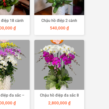
 điệp 18 cành
Chậu hồ điệp 2 cành
ay mắn
trắng tím
400,000
₫
540,000
₫
 điệp đa sắc –
Chậu hồ điệp đa sắc 8
a yêu thương
cành
500,000
₫
2,800,000
₫