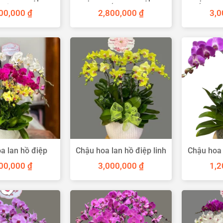
chúc mừng
sắc mini
sắc mừn
00,000
₫
2,800,000
₫
3,
a lan hồ điệp
Chậu hoa lan hồ điệp linh
Chậu hoa 
àn viên
linh
00,000
₫
3,000,000
₫
1,