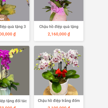
điệp quà tặng 3
Chậu hồ điệp quà tặng
cành
chúc mừng
200,000
₫
2,160,000
₫
Chậu hồ điệp trắng đốm
iệp tặng đối tác
6 cành