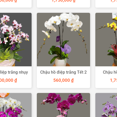
00,000
₫
1,750,000
₫
1,
iệp trắng nhụy
Chậu hồ điệp trắng Tết 2
Chậu h
tím
cành
càn
00,000
₫
560,000
₫
1,