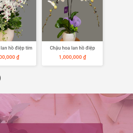
lan hồ điệp tím
Chậu hoa lan hồ điệp
ng 15 cành
trắng 2 cành
500,000
₫
1,000,000
₫