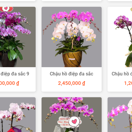
điệp đa sắc 9
Chậu hồ điệp đa sắc
Chậu hồ 
cành
sang trọng
00,000
₫
2,450,000
₫
1,