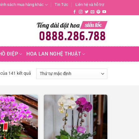
hính sách mua hàng khác
Tin Tức
Liên hệ và hỗ trợ
HỒ ĐIỆP
HOA LAN NGHỆ THUẬT
 của 141 kết quả