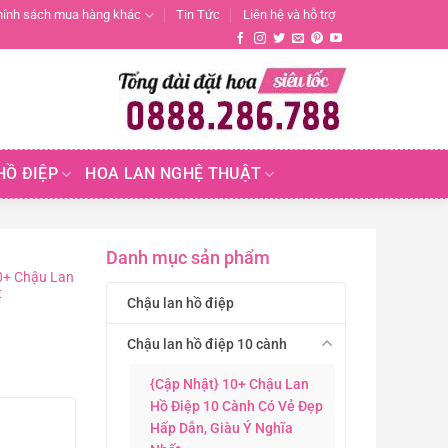
hính sách mua hàng khác
Tin Tức
Liên hệ và hỗ trợ
HỒ ĐIỆP
HOA LAN NGHỆ THUẬT
Danh mục sản phẩm
0+ Chậu Lan
t
Chậu lan hồ điệp
Chậu lan hồ điệp 10 cành
{Cập Nhật} 10+ Chậu Lan
Hồ Điệp 10 Cành Có Vẻ Đẹp
Hấp Dẫn, Giàu Ý Nghĩa