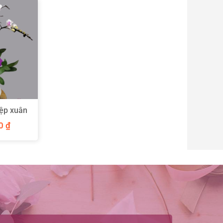
iệp xuân
ành
00
₫