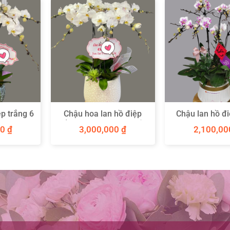
p trắng 6
Chậu hoa lan hồ điệp
Chậu lan hồ đ
trắng 6 cành phong thủy
sang 6 c
00
₫
3,000,000
₫
2,100,0