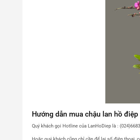
Hướng dẫn mua chậu
lan hồ điệp
Quý khách gọi Hotline của LanHoDiep là : (024)668
Hoặc quý khách cũng chỉ cần để lại số điện thoại, 