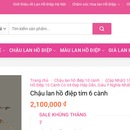
Giới thiệu về Lan Hồ Điệp Hà Nội
Chăm sóc Hoa lan Hồ Điệp
C
Tìm
kiếm:
Ề
CHẬU LAN HỒ ĐIỆP
MÀU LAN HỒ ĐIỆP
GIÁ LAN 
Trang chủ
/
Chậu lan hồ điệp 10 cành
/
{Cập Nhật} 1
Hồ Điệp 10 Cành Có Vẻ Đẹp Hấp Dẫn, Giàu Ý Nghĩa Nhấ
Chậu lan hồ điệp tím 6 cành
2,100,000
₫
SALE KHỦNG THÁNG
7