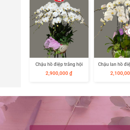
p hồng 7
Chậu hồ điệp trắng hội
Chậu lan hồ điệ
nghị
cành
00
₫
2,900,000
₫
2,100,0