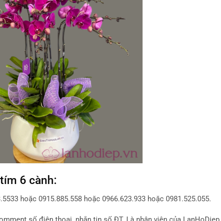
 tím 6 cành:
3.5533 hoặc 0915.885.558 hoặc 0966.623.933 hoặc 0981.525.055.
comment số điện thoại, nhắn tin số ĐT. Là nhân viên của LanHoDiep 