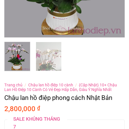
Trang chủ
/
Chậu lan hồ điệp 10 cành
/
{Cập Nhật} 10+ Chậu
Lan Hồ Điệp 10 Cành Có Vẻ Đẹp Hấp Dẫn, Giàu Ý Nghĩa Nhất
Chậu lan hồ điệp phong cách Nhật Bản
2,800,000
₫
SALE KHỦNG THÁNG
7