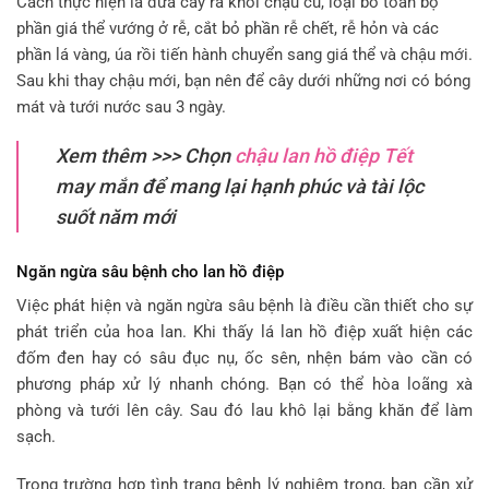
Cách thực hiện là đưa cây ra khỏi chậu cũ, loại bỏ toàn bộ
phần giá thể vướng ở rễ, cắt bỏ phần rễ chết, rễ hỏn và các
phần lá vàng, úa rồi tiến hành chuyển sang giá thể và chậu mới.
Sau khi thay chậu mới, bạn nên để cây dưới những nơi có bóng
mát và tưới nước sau 3 ngày.
Xem thêm >>> Chọn
chậu lan hồ điệp Tết
may mắn để mang lại hạnh phúc và tài lộc
suốt năm mới
Ngăn ngừa sâu bệnh cho lan hồ điệp
Việc phát hiện và ngăn ngừa sâu bệnh là điều cần thiết cho sự
phát triển của hoa lan. Khi thấy lá lan hồ điệp xuất hiện các
đốm đen hay có sâu đục nụ, ốc sên, nhện bám vào cần có
phương pháp xử lý nhanh chóng. Bạn có thể hòa loãng xà
phòng và tưới lên cây. Sau đó lau khô lại bằng khăn để làm
sạch.
Trong trường hợp tình trạng bệnh lý nghiêm trọng, bạn cần xử