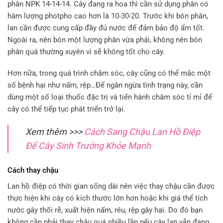
phân NPK 14-14-14. Cây đang ra hoa thì cần sử dụng phân có
hàm lượng photpho cao hơn là 10-30-20. Trước khi bón phân,
lan cần được cung cấp đầy đủ nước để đảm bảo độ ẩm tốt.
Ngoài ra, nên bón một lượng phân vừa phải, không nên bón
phân quá thường xuyên vì sẽ không tốt cho cây.
Hơn nữa, trong quá trình chăm sóc, cây cũng có thể mắc một
số bệnh hại như nấm, rệp…Để ngăn ngừa tình trạng này, cần
dùng một số loại thuốc đặc trị và tiến hành chăm sóc tỉ mỉ để
cây có thể tiếp tục phát triển trở lại.
Xem thêm >>>
Cách Sang Chậu Lan Hồ Điệp
Để Cây Sinh Trưởng Khỏe Mạnh
Cách thay chậu
Lan hồ điệp có thời gian sống dài nên việc thay chậu cần được
thực hiện khi cây có kích thước lớn hơn hoặc khi giá thể tích
nước gây thối rễ, xuất hiện nấm, rêu, rệp gây hại. Do đó bạn
không cần phải thay chậu quá nhiều lần nếu cây lan vẫn đang