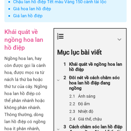
Chậu lan hồ điệp Tết màu Vàng 150 cành tài lộc
Giá hoa lan hồ điệp
Giá lan hồ điệp
Khái quát về
ngồng hoa lan
hồ điệp
Mục lục bài viết
Ngồng hoa lan, hay
Khái quát về ngồng hoa lan
còn được gọi là cành
hồ điệp
hoa, được mọc ra từ
Đôi nét về cách chăm sóc
nách lá thứ ba hoặc
hoa lan hồ điệp đang
thứ tư của cây. Ngồng
ngồng
hoa lan hồ điệp có
Ánh sáng
thể phân nhánh hoặc
Độ ẩm
không phân nhánh.
Nhiệt độ
Thông thường, dòng
Giá thể, chậu
lan hồ điệp có ngồng
Cách chăm sóc lan hồ điệp
hoa ít phân nhánh,