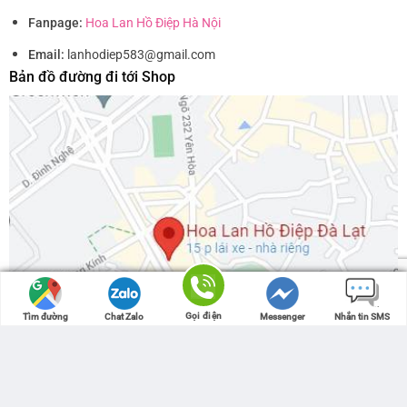
Fanpage:
Hoa Lan Hồ Điệp Hà Nội
Email:
lanhodiep583@gmail.com
Bản đồ đường đi tới Shop
Gọi điện
Gọi điện
Tìm đường
Tìm đường
Chat Zalo
Chat Zalo
Messenger
Messenger
Nhắn tin SMS
Nhắn tin SMS