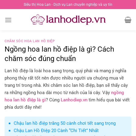
Chuyển
Siêu thị Hoa Lan - Dịch vụ Lan chuyên nghiệp và uy tín
đến
nội
dung
CHĂM SÓC HOA LAN HỒ ĐIỆP
Ngồng hoa lan hồ điệp là gì? Cách
chăm sóc đúng chuẩn
Lan hồ điệp là loài hoa sang trọng, quý phái và mang ý nghĩa
phong thủy rất tốt nên được nhiều người ưa chuộng mua về
trang trí trong nhà. Khi chăm sóc lan hồ điệp, bạn sẽ thấy cây
ra những ngồng hoa dài mọc từ nách của lá cây. Vậy
ngồng
hoa lan hồ điệp
là gì
? Cùng
Lanhodiep.vn
tìm hiểu qua bài viết
phía dưới đây nhé!
Chậu lan hồ điệp trắng 50 cành chơi tết sang trọng
Chậu Lan Hồ Điệp 20 Cành “Chi Tiết” Nhất