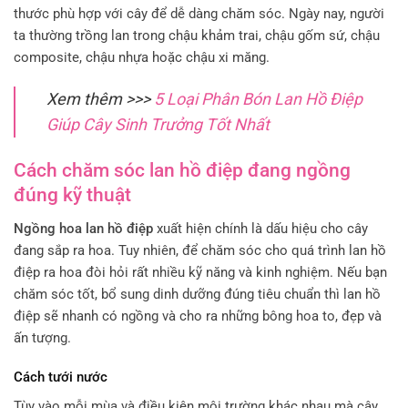
thước phù hợp với cây để dễ dàng chăm sóc. Ngày nay, người
ta thường trồng lan trong chậu khảm trai, chậu gốm sứ, chậu
composite, chậu nhựa hoặc chậu xi măng.
Xem thêm >>>
5 Loại Phân Bón Lan Hồ Điệp
Giúp Cây Sinh Trưởng Tốt Nhất
Cách chăm sóc lan hồ điệp đang ngồng
đúng kỹ thuật
Ngồng hoa lan hồ điệp
xuất hiện chính là dấu hiệu cho cây
đang sắp ra hoa. Tuy nhiên, để chăm sóc cho quá trình lan hồ
điệp ra hoa đòi hỏi rất nhiều kỹ năng và kinh nghiệm. Nếu bạn
chăm sóc tốt, bổ sung dinh dưỡng đúng tiêu chuẩn thì lan hồ
điệp sẽ nhanh có ngồng và cho ra những bông hoa to, đẹp và
ấn tượng.
Cách tưới nước
Tùy vào mỗi mùa và điều kiện môi trường khác nhau mà cây