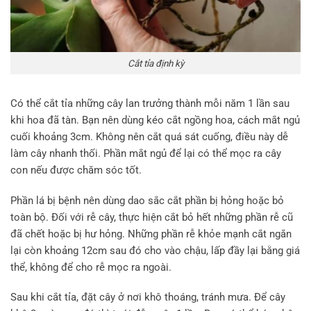
Cắt tỉa định kỳ
Có thể cắt tỉa những cây lan trưởng thành mỗi năm 1 lần sau
khi hoa đã tàn. Bạn nên dùng kéo cắt ngồng hoa, cách mắt ngủ
cuối khoảng 3cm. Không nên cắt quá sát cuống, điều này dễ
làm cây nhanh thối. Phần mắt ngủ để lại có thể mọc ra cây
con nếu được chăm sóc tốt.
Phần lá bị bệnh nên dùng dao sắc cắt phần bị hỏng hoặc bỏ
toàn bộ. Đối với rễ cây, thực hiện cắt bỏ hết những phần rễ cũ
đã chết hoặc bị hư hỏng. Những phần rễ khỏe mạnh cắt ngắn
lại còn khoảng 12cm sau đó cho vào chậu, lấp đầy lại bằng giá
thể, không để cho rễ mọc ra ngoài.
Sau khi cắt tỉa, đặt cây ở nơi khô thoáng, tránh mưa. Để cây