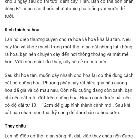
khô 3 ngày sau đó thì tưới đẫm cây 1 lần. Bạn có thể bón phân,
dùng B1 hoặc các thuốc như atonic pha loãng với nước để
tưới.
Kích thích ra hoa
Lan hồ điệp thường xuyên cho ra hoa và hoa khá lâu tàn. Nếu
cây lớn và khỏe mạnh trong một thời gian dài nhưng lại không
ra hoa, bạn nên chuyển cây đến nơi thông thoáng và mát mẻ
hơn. Với mức nhiệt độ thấp, cây sẽ dễ ra hoa hơn.
Sau khi hoa tàn, muốn cây nhanh cho hoa lại có thể dùng cách
cắt bỏ cuống hoa. Phương pháp này rất hiệu quả nếu cuống
hoa đã già và có màu nâu. Còn nếu cuống đang còn xanh, bạn
chỉ nên cắt một đốt trên cuống hoa. Đoạn cành được cắt nên
có độ dài từ 10 – 12cm để giúp hình thành cành mới. Sau khi
cắt cần chăm sóc thật kỹ càng để đảm bảo ra hoa sớm.
Thay chậu
Lan hồ điệp có thời gian sống rất dài, việc thay chậu nên được