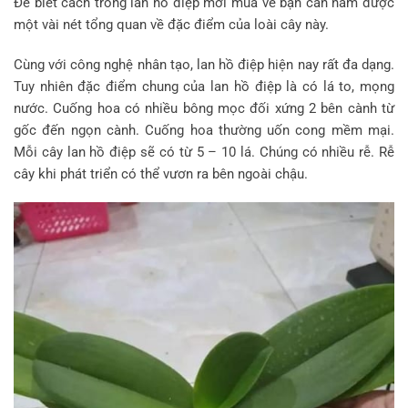
Để biết cách trồng lan hồ điệp mới mua về bạn cần nắm được
một vài nét tổng quan về đặc điểm của loài cây này.
Cùng với công nghệ nhân tạo, lan hồ điệp hiện nay rất đa dạng.
Tuy nhiên đặc điểm chung của lan hồ điệp là có lá to, mọng
nước. Cuống hoa có nhiều bông mọc đối xứng 2 bên cành từ
gốc đến ngọn cành. Cuống hoa thường uốn cong mềm mại.
Mỗi cây lan hồ điệp sẽ có từ 5 – 10 lá. Chúng có nhiều rễ. Rễ
cây khi phát triển có thể vươn ra bên ngoài chậu.