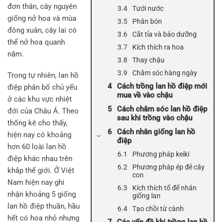
đơn thân, cây nguyên
Tưới nước
giống nở hoa và mùa
Phân bón
đông xuân, cây lai có
Cắt tỉa và bảo dưỡng
thể nở hoa quanh
Kích thích ra hoa
năm.
Thay chậu
Chăm sóc hàng ngày
Trong tự nhiên, lan hồ
Cách trồng lan hồ điệp mới
điệp phân bố chủ yếu
mua về vào chậu
ở các khu vực nhiệt
Cách chăm sóc lan hồ điệp
đới của Châu Á. Theo
sau khi trồng vào chậu
thống kê cho thấy,
Cách nhân giống lan hồ
hiện nay có khoảng
điệp
hơn 60 loài lan hồ
Phương pháp keiki
điệp khác nhau trên
Phương pháp ép đẻ cây
khắp thế giới. Ở Việt
con
Nam hiện nay ghi
Kích thích tố để nhân
nhận khoảng 5 giống
giống lan
lan hồ điệp thuần, hầu
Tạo chồi từ cành
hết có hoa nhỏ nhưng