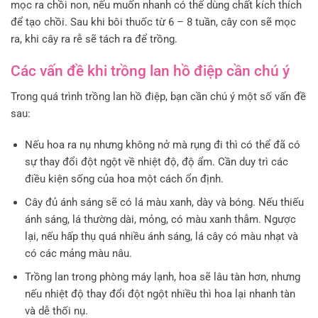
mọc ra chồi non, nếu muốn nhanh có thể dùng chất kích thích
để tạo chồi. Sau khi bôi thuốc từ 6 – 8 tuần, cây con sẽ mọc
ra, khi cây ra rễ sẽ tách ra để trồng.
Các vấn đề khi trồng lan hồ điệp cần chú ý
Trong quá trình trồng lan hồ điệp, bạn cần chú ý một số vấn đề
sau:
Nếu hoa ra nụ nhưng không nở mà rụng đi thì có thể đã có
sự thay đổi đột ngột về nhiệt độ, độ ẩm. Cần duy trì các
điều kiện sống của hoa một cách ổn định.
Cây đủ ánh sáng sẽ có lá màu xanh, dày và bóng. Nếu thiếu
ánh sáng, lá thường dài, mỏng, có màu xanh thẫm. Ngược
lại, nếu hấp thụ quá nhiều ánh sáng, lá cây có màu nhạt và
có các mảng màu nâu.
Trồng lan trong phòng máy lạnh, hoa sẽ lâu tàn hơn, nhưng
nếu nhiệt độ thay đổi đột ngột nhiều thì hoa lại nhanh tàn
và dễ thối nụ.