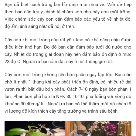
Bạn đã biết cách trồng lan hồ điệp mới mua về. Vấn đề tiếp
theo bạn cần lưu ý chính là chăm sóc cho cây con mới trồng.
Việc chăm sóc cây con cần đảm bảo các yếu tố về nhiệt độ,
độ ẩm, ánh sáng như đã nói ở trên.
Cây con khi mới trồng còn rất yếu, khó có khả năng chịu được
điều kiện khô hạn. Do đó bạn cần đảm bảo tưới đủ nước cho
cây. Nhiệt độ trong giai đoạn này nên đảm bảo ổn định ở mức
23 độ C. Ngoài ra bạn cần đặt cây ở nơi thông gió tốt.
Cây con mới trồng không nên bón phân ngay lập tức. Bạn cần
chờ ít nhất 1 tháng khi cây phát triển ổn định, có nhiều rễ dài
vươn ra thì bắt đầu bón phân. Cách 7-10 ngày bạn bón phân 1
lần. Phân bón phù hợp là NPK 30:10:10: pha loãng với nồng độ
khoảng 30-40mg/ lít. Ngoài ra bạn có thể thâm một số nhân tố
vi lượng để kích thích cây tăng trưởng và tránh sâu bệnh.