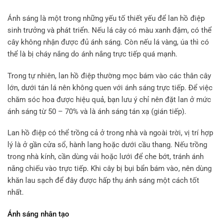
Ánh sáng là một trong những yếu tố thiết yếu để lan hồ điệp
sinh trưởng và phát triển. Nếu lá cây có màu xanh đậm, có thể
cây không nhận được đủ ánh sáng. Còn nếu lá vàng, úa thì có
thể là bị cháy nắng do ánh nắng trực tiếp quá mạnh.
Trong tự nhiên, lan hồ điệp thường mọc bám vào các thân cây
lớn, dưới tán lá nên không quen với ánh sáng trực tiếp. Để việc
chăm sóc hoa được hiệu quả, bạn lưu ý chỉ nên đặt lan ở mức
ánh sáng từ 50 – 70% và là ánh sáng tán xạ (gián tiếp).
Lan hồ điệp có thể trồng cả ở trong nhà và ngoài trời, vị trí hợp
lý là ở gần cửa sổ, hành lang hoặc dưới cầu thang. Nếu trồng
trong nhà kính, cần dùng vải hoặc lưới để che bớt, tránh ánh
nắng chiếu vào trực tiếp. Khi cây bị bụi bẩn bám vào, nên dùng
khăn lau sạch để đây được hấp thụ ánh sáng một cách tốt
nhất.
Ánh sáng nhân tạo