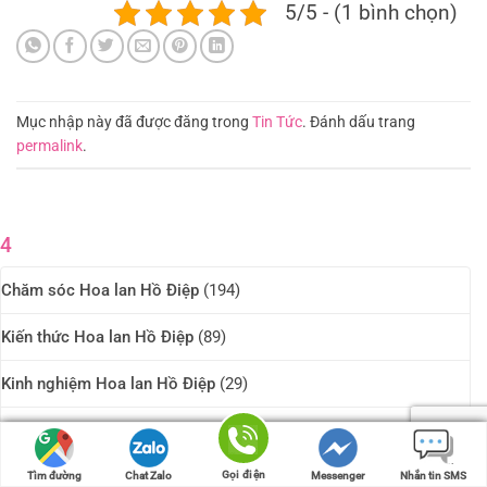
5/5 - (1 bình chọn)
Mục nhập này đã được đăng trong
Tin Tức
. Đánh dấu trang
permalink
.
4
Chăm sóc Hoa lan Hồ Điệp
(194)
Kiến thức Hoa lan Hồ Điệp
(89)
Kinh nghiệm Hoa lan Hồ Điệp
(29)
Tin Tức
(163)
Tuyển dụng
(1)
Gọi điện
Gọi điện
Tìm đường
Tìm đường
Chat Zalo
Chat Zalo
Messenger
Messenger
Nhắn tin SMS
Nhắn tin SMS