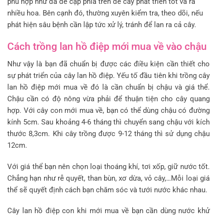
phù hợp như đã đề cập phía trên để cây phát triển tốt và ra
nhiều hoa. Bên cạnh đó, thường xuyên kiểm tra, theo dõi, nếu
phát hiện sâu bệnh cần lập tức xử lý, tránh để lan ra cả cây.
Cách trồng lan hồ điệp mới mua về vào chậu
Như vậy là bạn đã chuẩn bị được các điều kiện cần thiết cho
sự phát triển của cây lan hồ điệp. Yếu tố đầu tiên khi trồng cây
lan hồ điệp mới mua về đó là cần chuẩn bị chậu và giá thể.
Chậu cần có độ nông vừa phải để thuận tiện cho cây quang
hợp. Với cây con mới mua về, bạn có thể dùng chậu có đường
kính 5cm. Sau khoảng 4-6 tháng thì chuyển sang chậu với kích
thước 8,3cm. Khi cây trồng được 9-12 tháng thì sử dụng chậu
12cm.
Với giá thể bạn nên chọn loại thoáng khí, tơi xốp, giữ nước tốt.
Chẳng hạn như rễ quyết, than bùn, xơ dừa, vỏ cây,…Mỗi loại giá
thể sẽ quyết định cách bạn chăm sóc và tưới nước khác nhau.
Cây lan hồ điệp con khi mới mua về bạn cần dùng nước khử