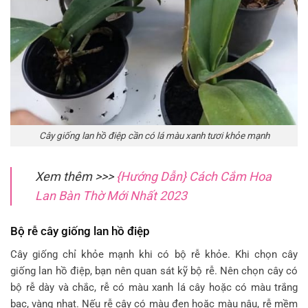
Cây giống lan hồ điệp cần có lá màu xanh tươi khỏe mạnh
Xem thêm >>>
{Hướng Dẫn} Cách Cắm Hoa
Lan Bàn Thờ Mới Nhất 2023
Bộ rễ cây giống lan hồ điệp
Cây giống chỉ khỏe mạnh khi có bộ rễ khỏe. Khi chọn cây
giống lan hồ điệp, bạn nên quan sát kỹ bộ rễ. Nên chọn cây có
bộ rễ dày và chắc, rễ có màu xanh lá cây hoặc có màu trắng
bạc, vàng nhạt. Nếu rễ cây có màu đen hoặc màu nâu, rễ mềm