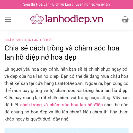
Chuyển
Siêu thị Hoa Lan - Dịch vụ Lan chuyên nghiệp và uy tín
đến
nội
dung
CHĂM SÓC HOA LAN HỒ ĐIỆP
Chia sẻ cách trồng và chăm sóc hoa
lan hồ điệp nở hoa đẹp
Là người yêu hoa cây cảnh, hẳn bạn sẽ bị chinh phục ngay bởi
vẻ đẹp của hoa lan hồ điệp. Bạn có thể dễ dàng mua chậu hoa
thiết kế sẵn tại cửa hàng LanHoDiep.vn. Ngoài ra, bạn cũng có
thể mua cây giống về tự
chăm sóc và trồng hoa lan hồ điệp
.
Điều này mang lại rất nhiều niềm vui trong cuộc sống. Vậy bạn
đã biết
cách trồng và chăm sóc hoa lan hồ điệp
như thế nào
để chúng nở hoa đẹp và lâu tàn chưa? Nếu chưa thì hãy tham
khảo ngay bí quyết dưới đây nhé.