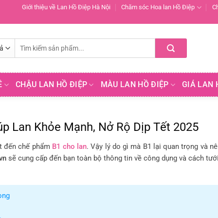
Giới thiệu về Lan Hồ Điệp Hà Nội
Chăm sóc Hoa lan Hồ Điệp
C
Tìm
kiếm:
Ề
CHẬU LAN HỒ ĐIỆP
MÀU LAN HỒ ĐIỆP
GIÁ LAN 
iúp Lan Khỏe Mạnh, Nở Rộ Dịp Tết 2025
iết đến chế phẩm
B1 cho lan
. Vậy lý do gì mà B1 lại quan trọng và n
vn
sẽ cung cấp đến bạn toàn bộ thông tin về công dụng và cách tưới
ọng