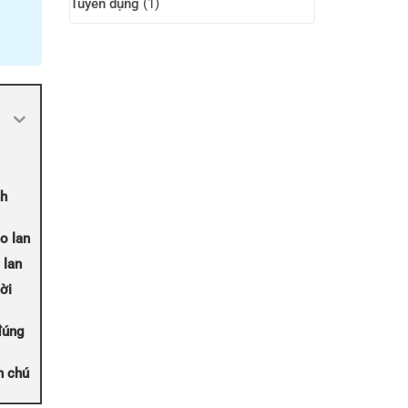
Tuyển dụng
(1)
nh
o lan
 lan
ời
đúng
n chú