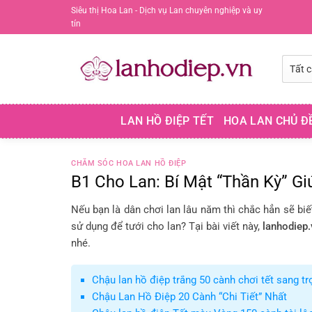
Chuyển
Siêu thị Hoa Lan - Dịch vụ Lan chuyên nghiệp và uy
tín
đến
nội
dung
LAN HỒ ĐIỆP TẾT
HOA LAN CHỦ Đ
CHĂM SÓC HOA LAN HỒ ĐIỆP
B1 Cho Lan: Bí Mật “Thần Kỳ” G
Nếu bạn là dân chơi lan lâu năm thì chắc hẳn sẽ b
sử dụng để tưới cho lan? Tại bài viết này,
lanhodiep.
nhé.
Chậu lan hồ điệp trắng 50 cành chơi tết sang tr
Chậu Lan Hồ Điệp 20 Cành “Chi Tiết” Nhất