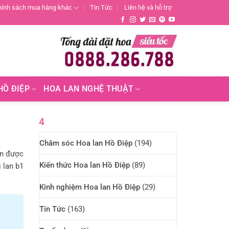
hính sách mua hàng khác
Tin Tức
Liên hệ và hỗ trợ
HỒ ĐIỆP
HOA LAN NGHỆ THUẬT
4
Chăm sóc Hoa lan Hồ Điệp
(194)
ên được
Kiến thức Hoa lan Hồ Điệp
(89)
 lan b1
Kinh nghiệm Hoa lan Hồ Điệp
(29)
Tin Tức
(163)