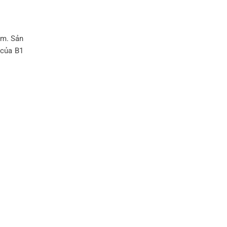
am. Sản
 của B1