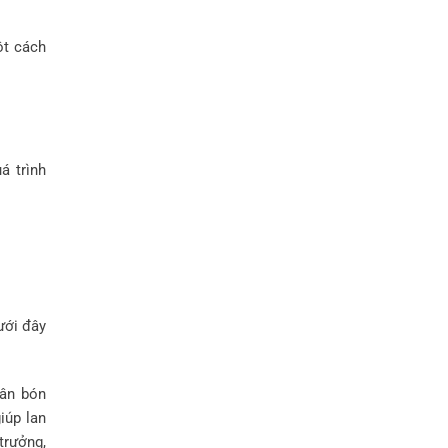
ột cách
á trình
ưới đây
hân bón
iúp lan
trưởng,