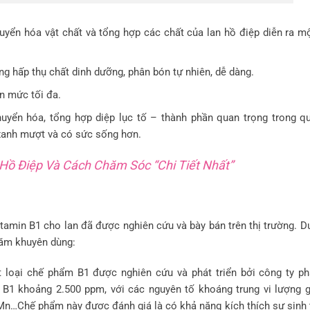
huyển hóa vật chất và tổng hợp các chất của lan hồ điệp diễn ra m
g hấp thụ chất dinh dưỡng, phân bón tự nhiên, dễ dàng.
ến mức tối đa.
uyển hóa, tổng hợp diệp lục tố – thành phần quan trọng trong qu
 xanh mượt và có sức sống hơn.
 Hồ Điệp Và Cách Chăm Sóc “Chi Tiết Nhất”
itamin B1 cho lan đã được nghiên cứu và bày bán trên thị trường. D
 năm khuyên dùng:
loại chế phẩm B1 được nghiên cứu và phát triển bởi công ty p
1 khoảng 2.500 ppm, với các nguyên tố khoáng trung vi lượng g
, Mn…Chế phẩm này được đánh giá là có khả năng kích thích sự sinh 