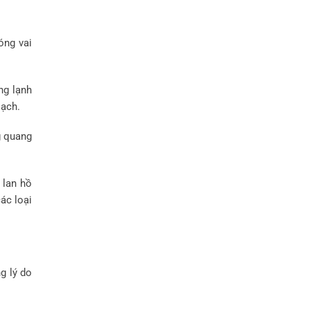
óng vai
ng lạnh
oạch.
g quang
 lan hồ
ác loại
g lý do