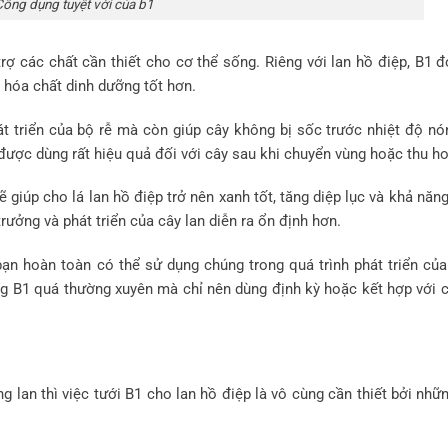
Công dụng tuyệt vời của b1
rợ các chất cần thiết cho cơ thể sống. Riêng với lan hồ điệp, B1 đ
 hóa chất dinh dưỡng tốt hơn.
t triển của bộ rễ mà còn giúp cây không bị sốc trước nhiệt độ nó
 được dùng rất hiệu quả đối với cây sau khi chuyển vùng hoặc thu h
 giúp cho lá lan hồ điệp trở nên xanh tốt, tăng diệp lục và khả năn
rưởng và phát triển của cây lan diễn ra ổn định hơn.
bạn hoàn toàn có thể sử dụng chúng trong quá trình phát triển của
ng B1 quá thường xuyên mà chỉ nên dùng định kỳ hoặc kết hợp với c
lan thì việc tưới B1 cho lan hồ điệp là vô cùng cần thiết bởi nhữn