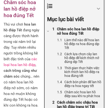
Chăm sóc hoa
lan hồ điệp nở
hoa đúng Tết
Mục lục bài viết
Thú vui chơi
hoa lan
Chăm sóc hoa lan hồ điệp
hồ điệp Tết
đang ngày
nở hoa đúng Tết
càng được thịnh hành
Làm thế nào để hoa lan
trong vài năm trở lại
hồ điệp ra hoa đúng dịp
đây. Tuy nhiên nhiều
Tết
người trồng không hề
Cách lựa chọn cây lan
hồ điệp để kích thích nở
biết đặc tính của
các
đúng dịp Tết
loại hoa lan hồ điệp
,
Thời gian thực hiện việc
cách trồng cũng như
kích thích lan hồ điệp ra
hoa đúng tết
chăm sóc
chúng… nên
có năm hoa lan hồ
Cách bón phân để lan hồ
điệp ra hoa ngay tết
điệp nở sớm, có năm
Chăm sóc hoa lan hồ
hoa nở muộn không
điệp sau khi ra phát hoa
đúng dịp Tết hoặc có
Cách chăm sóc chậu hoa
khi con không ra hoa.
lan hồ điệp trang trí Tết