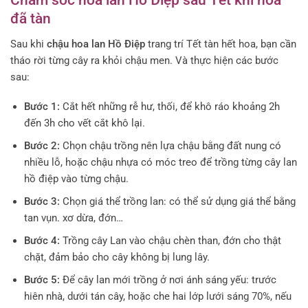
Chăm sóc hoa lan Hồ Điệp sau Tết khi hoa
đã tàn
Sau khi
chậu hoa lan Hồ Điệp
trang trí Tết tàn hết hoa, bạn cần
tháo rời từng cây ra khỏi chậu men. Và thực hiện các bước
sau:
Bước 1:
Cắt hết những rễ hư, thối, để khô ráo khoảng 2h
đến 3h cho vết cắt khô lại.
Bước 2:
Chọn chậu trồng nên lựa chậu bằng đất nung có
nhiều lỗ, hoặc chậu nhựa có móc treo để trồng từng cây lan
hồ điệp vào từng chậu.
Bước 3:
Chọn giá thể trồng lan: có thể sử dụng giá thể bằng
tan vụn. xơ dừa, đớn…
Bước 4:
Trồng cây Lan vào chậu chèn than, đớn cho thật
chặt, đảm bảo cho cây không bị lung lây.
Bước 5:
Để cây lan mới trồng ở nơi ánh sáng yếu: trước
hiên nhà, dưới tán cây, hoặc che hai lớp lưới sáng 70%, nếu