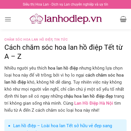
Chuyển
Siêu thị Hoa Lan - Dịch vụ Lan chuyên nghiệp và uy tín
đến
nội
dung
CHĂM SÓC HOA LAN HỒ ĐIỆP
,
TIN TỨC
Cách chăm sóc hoa lan hồ điệp Tết từ
A – Z
Nhiều người yêu thích
hoa lan hồ điệp
nhưng không lựa chọn
loại hoa này để về trồng; bởi vì họ lo ngại
cách chăm sóc hoa
lan hồ điệp
khó, không hề dễ dàng. Tuy nhiên việc này không
khó như mọi người vẫn nghĩ, chỉ cần chú ý một số yếu tố nhất
định thì bạn sẽ có ngay những
chậu hoa lan hồ điệp đẹp
trang
trí không gian sống nhà mình. Cùng
Lan Hồ Điệp Hà Nội
tìm
hiểu từ A đến Z cách chăm sóc loại hoa này nhé!
Lan hồ điệp – Loài hoa lan Tết sở hữu vẻ đẹp sang