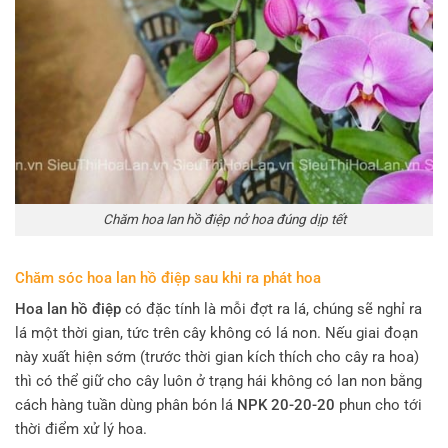
Chăm hoa lan hồ điệp nở hoa đúng dịp tết
Chăm sóc hoa lan hồ điệp sau khi ra phát hoa
Hoa lan hồ điệp
có đặc tính là mỗi đợt ra lá, chúng sẽ nghỉ ra
lá một thời gian, tức trên cây không có lá non. Nếu giai đoạn
này xuất hiện sớm (trước thời gian kích thích cho cây ra hoa)
thì có thể giữ cho cây luôn ở trạng hái không có lan non bằng
cách hàng tuần dùng phân bón lá
NPK 20-20-20
phun cho tới
thời điểm xử lý hoa.