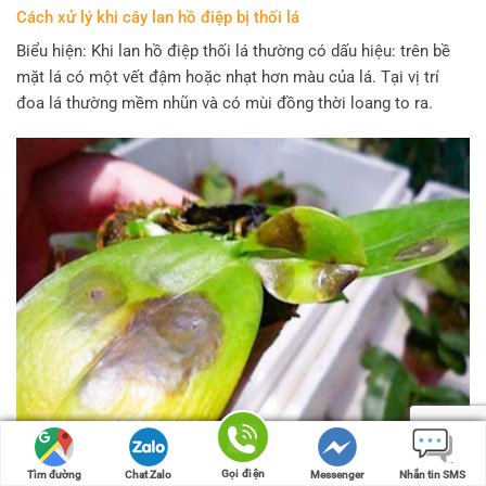
Cách xử lý khi cây lan hồ điệp bị thối lá
Biểu hiện: Khi lan hồ điệp thối lá thường có dấu hiệu: trên bề
mặt lá có một vết đậm hoặc nhạt hơn màu của lá. Tại vị trí
đoa lá thường mềm nhũn và có mùi đồng thời loang to ra.
Gọi điện
Gọi điện
Tìm đường
Tìm đường
Chat Zalo
Chat Zalo
Messenger
Messenger
Nhắn tin SMS
Nhắn tin SMS