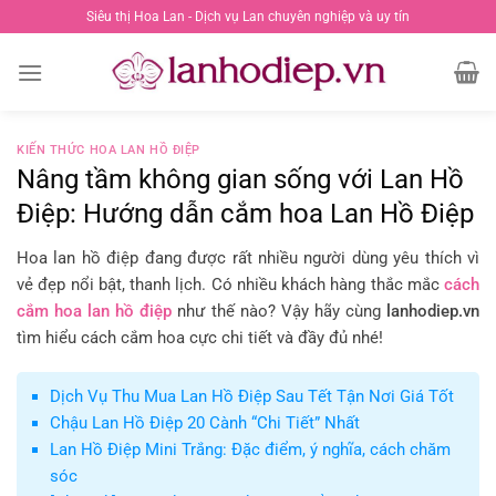
Chuyển
Siêu thị Hoa Lan - Dịch vụ Lan chuyên nghiệp và uy tín
đến
nội
dung
KIẾN THỨC HOA LAN HỒ ĐIỆP
Nâng tầm không gian sống với Lan Hồ
Điệp: Hướng dẫn cắm hoa Lan Hồ Điệp
Hoa lan hồ điệp đang được rất nhiều người dùng yêu thích vì
vẻ đẹp nổi bật, thanh lịch. Có nhiều khách hàng thắc mắc
cách
cắm hoa lan hồ điệp
như thế nào? Vậy hãy cùng
lanhodiep.vn
tìm hiểu cách cắm hoa cực chi tiết và đầy đủ nhé!
Dịch Vụ Thu Mua Lan Hồ Điệp Sau Tết Tận Nơi Giá Tốt
Chậu Lan Hồ Điệp 20 Cành “Chi Tiết” Nhất
Lan Hồ Điệp Mini Trắng: Đặc điểm, ý nghĩa, cách chăm
sóc