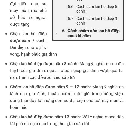
đại diện cho sự
Cách cắm lan hồ điệp 5
may mắn mà chủ
cành
sở hữu và người
Cách cắm lan hồ điệp 9
cành
được tặng
Cách chăm sóc lan hồ điệp
Chậu lan hồ điệp
sau khi cắm
được cắm 7 cành
:
Đại diện cho sự hy
vọng, hạnh phúc gia đình
Chậu lan hồ điệp được cắm 8 cành
: Mang ý nghĩa cho phồn
thịnh của gia đình, ngoài ra còn giúp gia đình vượt qua tai
nạn, tránh các điều xui xẻo sắp tới
Chặm lan hồ điệp được cắm 9 – 12 cành
: Mang ý nghĩa an
lành cho gia đình, thuận buồm xuôi gió trong công việc,
đồng thời đây là những con số đại diện cho sự may mắn và
hoàn hảo
Chậu lan hồ điệp được cắm 13 cành
: Với ý nghĩa mang đến
tài phú cho gia chủ trong thời gian sắp tới