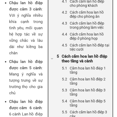
Cách cắm lan hồ điệp
Chậu lan hồ điệp
cho phòng khách
được cắm 3 cành
:
Cách cắm hoa lan hồ
Với ý nghĩa nhiều
điệp cho phòng ăn
khía cạnh trong
Cách cắm lan hồ điệp
trong phòng làm việc
tình yêu, mối quan
hệ hợp tác về sự
Cách cắm hoa lan hồ
điệp ở phòng họp
vững chắc và lâu
Cách cắm lan hồ điệp tại
dài như kiềng ba
tiệc cưới
chân
Cách cắm hoa lan hồ điệp
theo tầng và cành
Chậu lan hồ điệp
được cắm 5 cành
:
Cắm hoa lan hồ điệp 1
tầng
Mang ý nghĩa và
Cắm hoa lan hồ điệp 2
tượng trưng về sự
tầng
trường thọ cho gia
Cắm hoa lan hồ điệp 3
chủ
tầng
Cắm hoa lan hồ điệp 5
Chậu lan hồ điệp
tầng
được cắm 6 cành
:
Cách cắm lan hồ điệp 3
6 cành Lan hồ điệp
cây