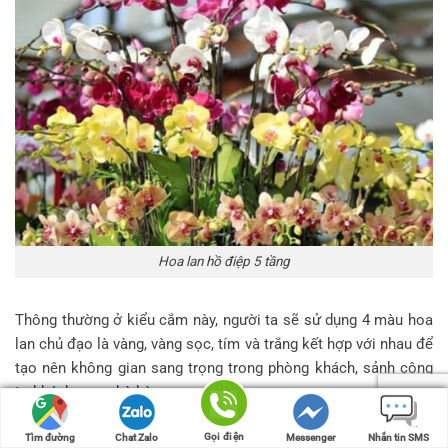
Hoa lan hồ điệp 5 tầng
Thông thường ở kiểu cắm này, người ta sẽ sử dụng 4 màu hoa
lan chủ đạo là vàng, vàng sọc, tím và trắng kết hợp với nhau để
tạo nên không gian sang trọng trong phòng khách, sảnh công
ty, khách sạn, nhà hàng.
Gọi điện
Gọi điện
Tìm đường
Tìm đường
Chat Zalo
Chat Zalo
Messenger
Messenger
Nhắn tin SMS
Nhắn tin SMS