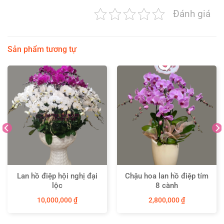
Đánh giá
Sản phẩm tương tự
Lan hồ điệp hội nghị đại
Chậu hoa lan hồ điệp tím
lộc
8 cành
10,000,000
₫
2,800,000
₫