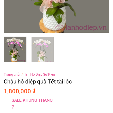
Trang chủ
/
lan Hồ Điệp Sự Kiện
Chậu hồ điệp quà Tết tài lộc
1,800,000
₫
SALE KHỦNG THÁNG
7