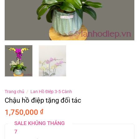
Trang chủ
/
Lan Hồ Điệp 3-5 Cành
Chậu hồ điệp tặng đối tác
1,750,000
₫
SALE KHỦNG THÁNG
7