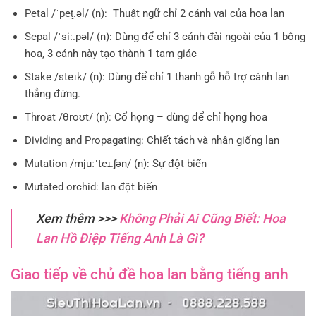
Petal /ˈpet̬.əl/ (n): Thuật ngữ chỉ 2 cánh vai của hoa lan
Sepal /ˈsiː.pəl/ (n): Dùng để chỉ 3 cánh đài ngoài của 1 bông
hoa, 3 cánh này tạo thành 1 tam giác
Stake /steɪk/ (n): Dùng để chỉ 1 thanh gỗ hỗ trợ cành lan
thẳng đứng.
Throat /θroʊt/ (n): Cổ họng – dùng để chỉ họng hoa
Dividing and Propagating: Chiết tách và nhân giống lan
Mutation /mjuːˈteɪ.ʃən/ (n): Sự đột biến
Mutated orchid: lan đột biến
Xem thêm >>>
Không Phải Ai Cũng Biết: Hoa
Lan Hồ Điệp Tiếng Anh Là Gì?
Giao tiếp về chủ đề hoa lan bằng tiếng anh