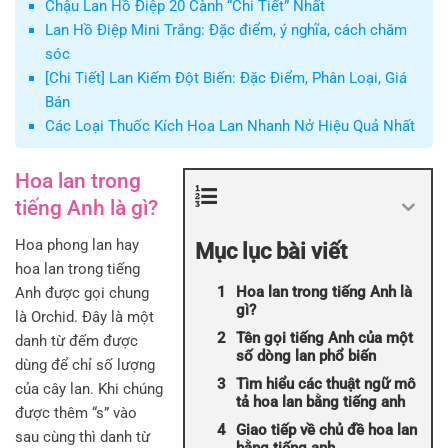
Chậu Lan Hồ Điệp 20 Cành “Chi Tiết” Nhất
Lan Hồ Điệp Mini Trắng: Đặc điểm, ý nghĩa, cách chăm
sóc
[Chi Tiết] Lan Kiếm Đột Biến: Đặc Điểm, Phân Loại, Giá
Bán
Các Loại Thuốc Kích Hoa Lan Nhanh Nở Hiệu Quả Nhất
Hoa lan trong
tiếng Anh là gì?
Hoa phong lan hay
Mục lục bài viết
hoa lan trong tiếng
Hoa lan trong tiếng Anh là
Anh được gọi chung
gì?
là Orchid. Đây là một
Tên gọi tiếng Anh của một
danh từ đếm được
số dòng lan phổ biến
dùng để chỉ số lượng
Tìm hiểu các thuật ngữ mô
của cây lan. Khi chúng
tả hoa lan bằng tiếng anh
được thêm “s” vào
Giao tiếp về chủ đề hoa lan
sau cùng thì danh từ