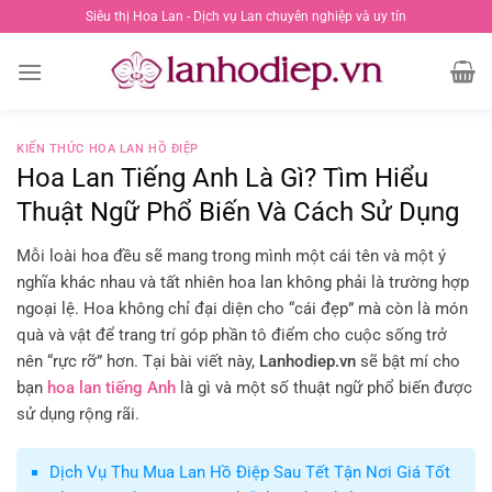
Chuyển
Siêu thị Hoa Lan - Dịch vụ Lan chuyên nghiệp và uy tín
đến
nội
dung
KIẾN THỨC HOA LAN HỒ ĐIỆP
Hoa Lan Tiếng Anh Là Gì? Tìm Hiểu
Thuật Ngữ Phổ Biến Và Cách Sử Dụng
Mỗi loài hoa đều sẽ mang trong mình một cái tên và một ý
nghĩa khác nhau và tất nhiên hoa lan không phải là trường hợp
ngoại lệ. Hoa không chỉ đại diện cho “cái đẹp” mà còn là món
quà và vật để trang trí góp phần tô điểm cho cuộc sống trở
nên “rực rỡ” hơn. Tại bài viết này,
Lanhodiep.vn
sẽ bật mí cho
bạn
hoa lan tiếng Anh
là gì và một số thuật ngữ phổ biến được
sử dụng rộng rãi.
Dịch Vụ Thu Mua Lan Hồ Điệp Sau Tết Tận Nơi Giá Tốt