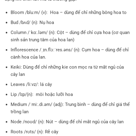
Bloom /bluːm/ (v): Hoa – dùng để chỉ những bông hoa to
Bud /bʌd/ (n): Nụ hoa
Column /ˈkɑː.ləm/ (n): Cột – dùng để chỉ cựa hoa (cơ quan
sinh sản trung tâm của hoa lan)
Inflorescence /ˌɪn.flɔːˈres.əns/ (n): Cụm hoa – dùng để chỉ
cành hoa của lan.
Keiki: Dùng để chỉ những kie con mọc ra từ mắt ngủ của
cây lan
Leaves /liːvz/: lá cây
Lip /lɪp/(n): môi hoặc lưỡi hoa
Medium /ˈmiː.di.əm/ (adj): Trung bình – dùng để chỉ giá thể
trồng lan
Node /noʊd/ (n): Nút – dùng để chỉ mắt ngủ của cây lan
Roots /rʊts/ (n): Rễ cây