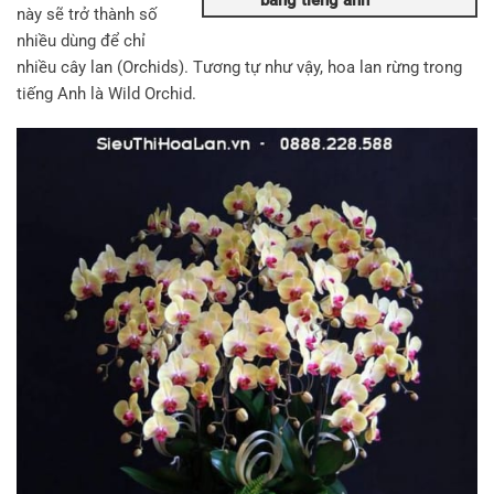
bằng tiếng anh
này sẽ trở thành số
nhiều dùng để chỉ
nhiều cây lan (Orchids). Tương tự như vậy, hoa lan rừng trong
tiếng Anh là Wild Orchid.