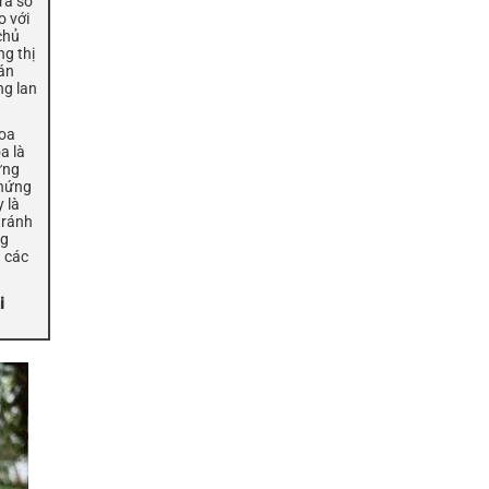
rả số
o với
chủ
ng thị
án
g lan
hoa
a là
ững
hứng
 là
 tránh
ng
 các
i