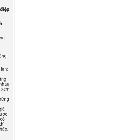
 điệp
h
ồng
Hồng
 lan:
ững
 nhau
o xem
a
Những
giá
gược
 có
thì
thấp.