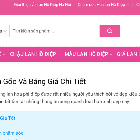
Giới thiệu về Lan Hồ Điệp Hà Nội
Chăm sóc Hoa lan Hồ Điệp
C
Tìm
kiếm:
Ề
CHẬU LAN HỒ ĐIỆP
MÀU LAN HỒ ĐIỆP
GIÁ LAN 
Gốc Và Bảng Giá Chi Tiết
ng lan hoa phi điệp được rất nhiều người yêu thích bởi vẻ đẹp kiều
n tất tần tật những thông tin xung quanh loài hoa xinh đẹp này.
Giá Tốt
ch chăm sóc