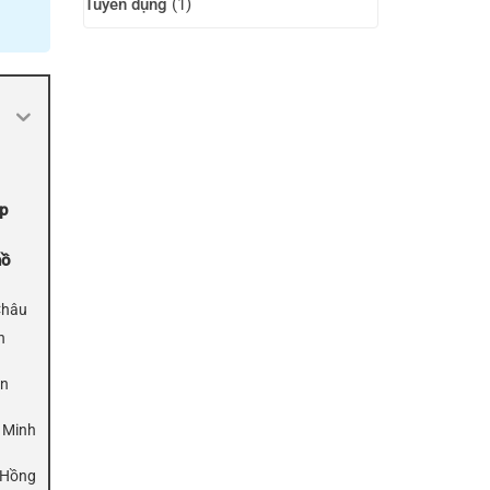
Tuyển dụng
(1)
p
hồ
Châu
h
an
 Minh
n Hồng