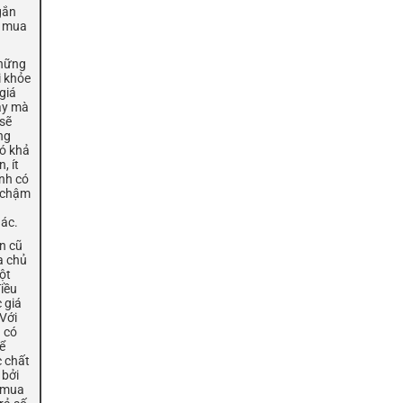
gắn
à mua
Những
i khỏe
giá
ậy mà
sẽ
ng
có khả
, ít
nh có
c chậm
hác.
n cũ
ủa chủ
ột
iều
 giá
 Với
 có
hể
 chất
 bởi
 mua