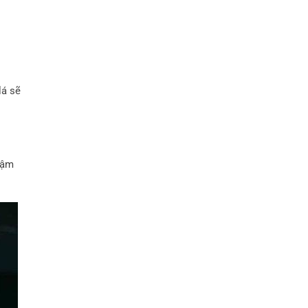
lá sẽ
đậm