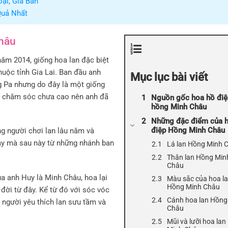
oại, Giá Bán
Quả Nhất
hâu
ăm 2014, giống hoa lan đặc biệt
uộc tỉnh Gia Lai. Ban đầu anh
Mục lục bài viết
g Pa nhưng do đây là một giống
ệm chăm sóc chưa cao nên anh đã
Nguồn gốc hoa hồ điệ
hồng Minh Châu
Những đặc điểm của 
điệp Hồng Minh Châu
ng người chơi lan lâu năm và
vậy mà sau này từ những nhánh ban
Lá lan Hồng Minh 
Thân lan Hồng Min
Châu
a anh Huy là Minh Châu, hoa lại
Màu sắc của hoa l
Hồng Minh Châu
đời từ đây. Kể từ đó với sóc vóc
Cánh hoa lan Hồng
người yêu thích lan sưu tầm và
Châu
Mũi và lưỡi hoa la