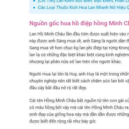
[Chi Tiết] Lan Kiếm Đột Biến: Đặc Điểm, Phân L
Các Loại Thuốc Kích Hoa Lan Nhanh Nở Hiệu 
Nguồn gốc hoa hồ điệp hồng Minh C
Lan Hồ Minh Châu lần đầu tiên được xuất hiện vào n
này được anh Sáng mua về, anh Sáng là người dân th
Sang mua về hơn chục kg lan phi điệp tại rừng Kron
lan lạ có những đặc biệt khác biệt cùng kinh nghi
nhượng lại phân nửa số lan trên cho người khác.
Người mua lại tên là Huy, anh Huy là một trong nhữ
chuyên nghiệp nên rất biết cách chăm sóc lan bởi 
đầu cây bắt đầu nở rộ rất đẹp.
Cái tên Hồng Minh Châu bắt nguồn từ tên con gái củ
có màu hồng bởi vậy mà cái tên Hồng Minh Châu ra 
xinh đẹp của giống hoa này mà dần dần được những 
được biết đến rộng rãi như bây giờ.