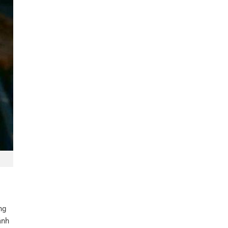
ng
ánh