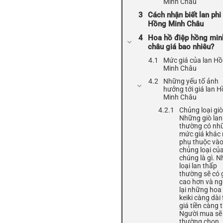
Minh Châu
Cách nhận biết lan phi
Hồng Minh Châu
Hoa hồ điệp hồng min
châu giá bao nhiêu?
Mức giá của lan H
Minh Châu
Những yếu tố ảnh
hưởng tới giá lan 
Minh Châu
Chủng loại giò
Những giò lan
thường có nh
mức giá khác
phụ thuộc và
chủng loại củ
chúng là gì. 
loại lan thấp
thường sẽ có 
cao hơn và n
lại những hoa
keiki càng dài 
giá tiền càng 
Người mua sẽ
thường chọn