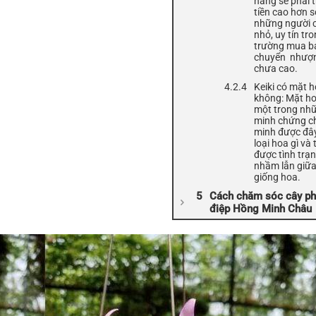
hàng sẽ phải t
tiền cao hơn s
những người 
nhỏ, uy tín tro
trường mua b
chuyển nhượn
chưa cao.
Keiki có mặt 
không: Mặt ho
một trong nh
minh chứng c
minh được đây
loại hoa gì và
được tình trạ
nhầm lẫn giữa
giống hoa.
Cách chăm sóc cây ph
điệp Hồng Minh Châu