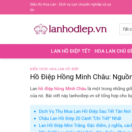
Chuyển
Siêu thị Hoa Lan - Dịch vụ Lan chuyên nghiệp và uy
tín
đến
nội
dung
LAN HỒ ĐIỆP TẾT
HOA LAN CHỦ Đ
KIẾN THỨC HOA LAN HỒ ĐIỆP
Hồ Điệp Hồng Minh Châu: Nguồn 
Lan
hồ điệp hồng Minh Châu
là một trong những giố
của nó. Bài viết này lanhodiep.vn sẽ tổng hợp cho bạ
Dịch Vụ Thu Mua Lan Hồ Điệp Sau Tết Tận Nơi 
Chậu Lan Hồ Điệp 20 Cành “Chi Tiết” Nhất
Lan Hồ Điệp Mini Trắng: Đặc điểm, ý nghĩa, cá