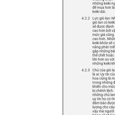
những keiki n
để mua hơn l
keiki dài.
Lực giò lan: 
giò lan có keik
sẽ được đánh 
cao hơn bởi v
mức giá cũng 
cao hơn. Nhữ
keiki khỏe sẽ 
năng phát triển
gặp những bệ
thể chết hoặ
lớn hơn so với
những keiki k
Chủ của giò la
là ai: Uy tín c
hoa cũng là m
trong những đ
khiến cho mức
bị chênh lệch.
những chủ lan
uy tín họ có t
đảm bảo được
lượng cho cây
vậy mà người