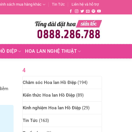
hính sách mua hàng khác
Tin Tức
Liên hệ và hỗ trợ
HỒ ĐIỆP
HOA LAN NGHỆ THUẬT
4
Chăm sóc Hoa lan Hồ Điệp
(194)
 diễm
Kiến thức Hoa lan Hồ Điệp
(89)
Kinh nghiệm Hoa lan Hồ Điệp
(29)
Tin Tức
(163)