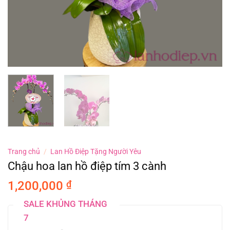
Trang chủ
/
Lan Hồ Điệp Tặng Người Yêu
Chậu hoa lan hồ điệp tím 3 cành
1,200,000
₫
SALE KHỦNG THÁNG
7