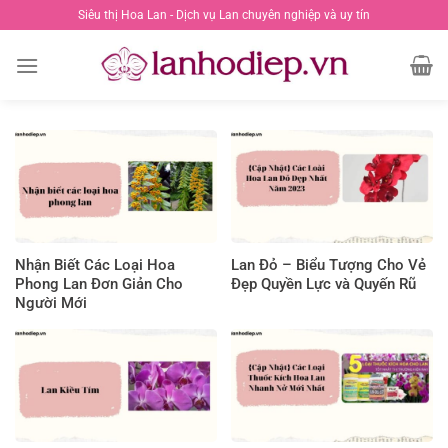
Chuyển
Siêu thị Hoa Lan - Dịch vụ Lan chuyên nghiệp và uy tín
đến
nội
dung
Nhận Biết Các Loại Hoa
Lan Đỏ – Biểu Tượng Cho Vẻ
Phong Lan Đơn Giản Cho
Đẹp Quyền Lực và Quyến Rũ
Người Mới