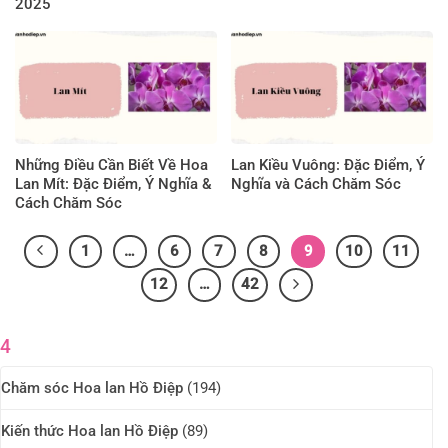
2025
Những Điều Cần Biết Về Hoa
Lan Kiều Vuông: Đặc Điểm, Ý
Lan Mít: Đặc Điểm, Ý Nghĩa &
Nghĩa và Cách Chăm Sóc
Cách Chăm Sóc
1
…
6
7
8
9
10
11
12
…
42
4
Chăm sóc Hoa lan Hồ Điệp
(194)
Kiến thức Hoa lan Hồ Điệp
(89)