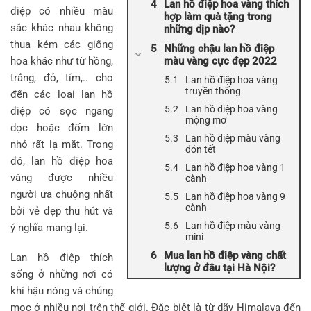
Lan hồ điệp hoa vàng thích
điệp có nhiều màu
hợp làm quà tặng trong
sắc khác nhau không
những dịp nào?
thua kém các giống
Những chậu lan hồ điệp
hoa khác như từ hồng,
màu vàng cực đẹp 2022
trắng, đỏ, tím,.. cho
Lan hồ điệp hoa vàng
truyền thống
đến các loại lan hồ
Lan hồ điệp hoa vàng
điệp có sọc ngang
mộng mơ
dọc hoặc đốm lớn
Lan hồ điệp màu vàng
nhỏ rất lạ mắt. Trong
đón tết
đó, lan hồ điệp hoa
Lan hồ điệp hoa vàng 1
vàng được nhiều
cành
người ưa chuộng nhất
Lan hồ điệp hoa vàng 9
cành
bởi vẻ đẹp thu hút và
Lan hồ điệp màu vàng
ý nghĩa mang lại.
mini
Mua lan hồ điệp vàng chất
Lan hồ điệp thích
lượng ở đâu tại Hà Nội?
sống ở những nơi có
khí hậu nóng và chúng
mọc ở nhiều nơi trên thế giới. Đặc biệt là từ dãy Himalaya đến