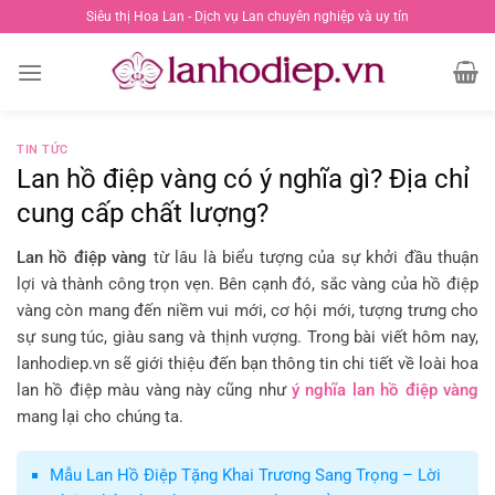
Chuyển
Siêu thị Hoa Lan - Dịch vụ Lan chuyên nghiệp và uy tín
đến
nội
dung
TIN TỨC
Lan hồ điệp vàng có ý nghĩa gì? Địa chỉ
cung cấp chất lượng?
Lan hồ điệp vàng
từ lâu là biểu tượng của sự khởi đầu thuận
lợi và thành công trọn vẹn. Bên cạnh đó, sắc vàng của hồ điệp
vàng còn mang đến niềm vui mới, cơ hội mới, tượng trưng cho
sự sung túc, giàu sang và thịnh vượng. Trong bài viết hôm nay,
lanhodiep.vn sẽ giới thiệu đến bạn thông tin chi tiết về loài hoa
lan hồ điệp màu vàng này cũng như
ý nghĩa lan hồ điệp vàng
mang lại cho chúng ta.
Mẫu Lan Hồ Điệp Tặng Khai Trương Sang Trọng – Lời