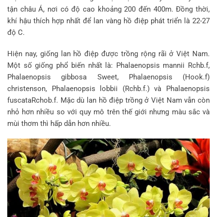
tận châu Á, nơi có độ cao khoảng 200 đến 400m. Đồng thời,
khí hậu thích hợp nhất để lan vàng hồ điệp phát triển là 22-27
độ C.
Hiện nay, giống lan hồ điệp được trồng rộng rãi ở Việt Nam.
Một số giống phổ biến nhất là: Phalaenopsis mannii Rchb.f,
Phalaenopsis gibbosa Sweet, Phalaenopsis (Hook.f)
christenson, Phalaenopsis lobbii (Rchb.f.) và Phalaenopsis
fuscataRchob.f. Mặc dù lan hồ điệp trồng ở Việt Nam vẫn còn
nhỏ hơn nhiều so với quy mô trên thế giới nhưng màu sắc và
mùi thơm thì hấp dẫn hơn nhiều.