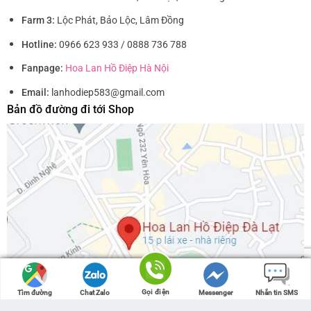
Farm 3:
Lộc Phát, Bảo Lộc, Lâm Đồng
Hotline:
0966 623 933 / 0888 736 788
Fanpage:
Hoa Lan Hồ Điệp Hà Nội
Email:
lanhodiep583@gmail.com
Bản đồ đường đi tới Shop
Gọi điện
Gọi điện
Tìm đường
Tìm đường
Chat Zalo
Chat Zalo
Messenger
Messenger
Nhắn tin SMS
Nhắn tin SMS