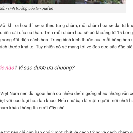
iểm sinh trưởng của lan quế tím
 Mỗi khi ra hoa thì sẽ ra theo từng chùm, mỗi chùm hoa sẽ dài từ k
 chiều dài của cả thân. Trên mỗi chùm hoa sẽ có khoảng từ 15 bôn
song đối diện cánh hoa. Trung bình kích thước của mỗi bông hoa 
 kích thước khá to. Tuy nhiên nó sẽ mang tới vẻ đẹp cực sắc đặc biệ
ớc nào
? Vì sao được ưa chuộng?
 Việt Nam nên dù ngoại hình có nhiều điểm giống nhau nhưng vẫn c
iệt với các loại hoa lan khác. Nếu như bạn là một người mới chơi h
tham khảo thông tin dưới đây nhé:
khá tốt nên chỉ cần bạn chú ý một chút về cách trồng và cách chăm s