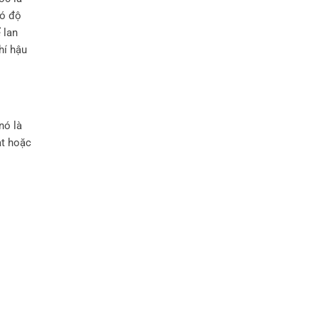
có độ
 lan
hí hậu
nó là
ạt hoặc