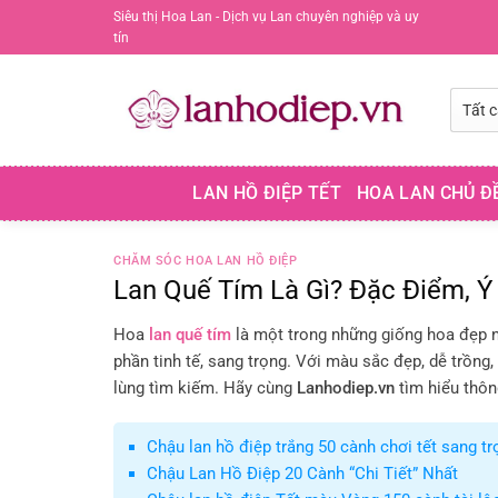
Chuyển
Siêu thị Hoa Lan - Dịch vụ Lan chuyên nghiệp và uy
tín
đến
nội
dung
LAN HỒ ĐIỆP TẾT
HOA LAN CHỦ Đ
CHĂM SÓC HOA LAN HỒ ĐIỆP
Lan Quế Tím Là Gì? Đặc Điểm, Ý
Hoa
lan quế tím
là một trong những giống hoa đẹp n
phần tinh tế, sang trọng. Với màu sắc đẹp, dễ trồn
lùng tìm kiếm. Hãy cùng
Lanhodiep.vn
tìm hiểu thôn
Chậu lan hồ điệp trắng 50 cành chơi tết sang tr
Chậu Lan Hồ Điệp 20 Cành “Chi Tiết” Nhất