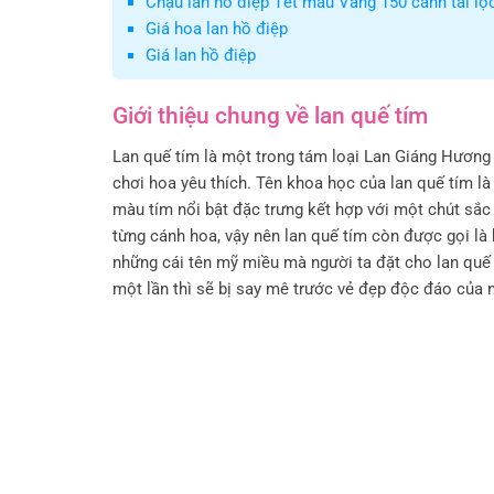
Chậu lan hồ điệp Tết màu Vàng 150 cành tài lộ
Giá hoa lan hồ điệp
Giá lan hồ điệp
Giới thiệu chung về lan quế tím
Lan quế tím là một trong tám loại Lan Giáng Hươn
chơi hoa yêu thích. Tên khoa học của lan quế tím là 
màu tím nổi bật đặc trưng kết hợp với một chút sắc
từng cánh hoa, vậy nên lan quế tím còn được gọi là
những cái tên mỹ miều mà người ta đặt cho lan quế 
một lần thì sẽ bị say mê trước vẻ đẹp độc đáo của 