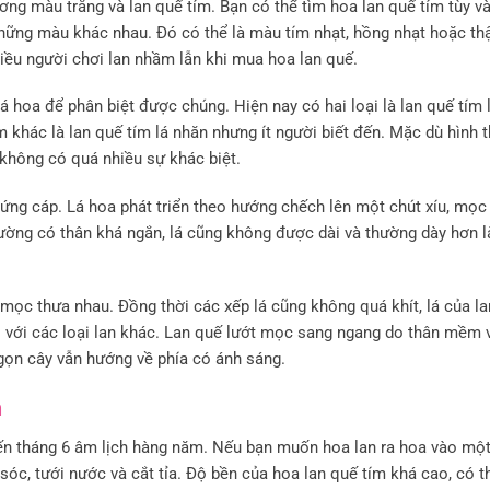
ơng màu trắng và lan quế tím. Bạn có thể tìm hoa lan quế tím tùy v
 những màu khác nhau. Đó có thể là màu tím nhạt, hồng nhạt hoặc th
hiều người chơi lan nhầm lẫn khi mua hoa lan quế.
á hoa để phân biệt được chúng. Hiện nay có hai loại là lan quế tím 
m khác là lan quế tím lá nhăn nhưng ít người biết đến. Mặc dù hình 
không có quá nhiều sự khác biệt.
cứng cáp. Lá hoa phát triển theo hướng chếch lên một chút xíu, mọc
hường có thân khá ngắn, lá cũng không được dài và thường dày hơn l
và mọc thưa nhau. Đồng thời các xếp lá cũng không quá khít, lá của l
 với các loại lan khác. Lan quế lướt mọc sang ngang do thân mềm 
gọn cây vẫn hướng về phía có ánh sáng.
m
ến tháng 6 âm lịch hàng năm. Nếu bạn muốn hoa lan ra hoa vào một
sóc, tưới nước và cắt tỉa. Độ bền của hoa lan quế tím khá cao, có t