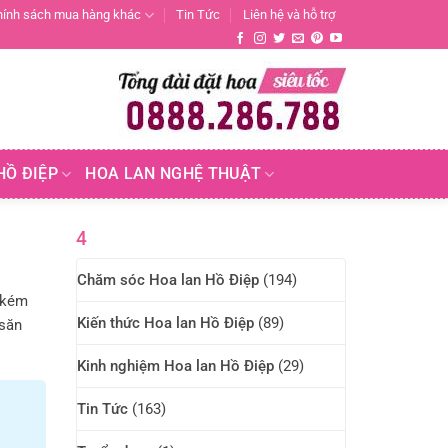
hính sách mua hàng khác
Tin Tức
Liên hệ và hỗ trợ
HỒ ĐIỆP
HOA LAN NGHỆ THUẬT
4
Chăm sóc Hoa lan Hồ Điệp
(194)
 kém
Kiến thức Hoa lan Hồ Điệp
(89)
 săn
Kinh nghiệm Hoa lan Hồ Điệp
(29)
Tin Tức
(163)