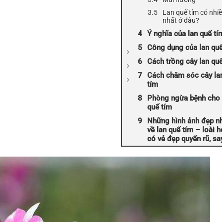
Lan quế tím có nhi
nhất ở đâu?
Ý nghĩa của lan quế tí
Công dụng của lan quế
Cách trồng cây lan qu
Cách chăm sóc cây la
tím
Phòng ngừa bệnh cho 
quế tím
Những hình ảnh đẹp n
về lan quế tím – loài 
có vẻ đẹp quyến rũ, s