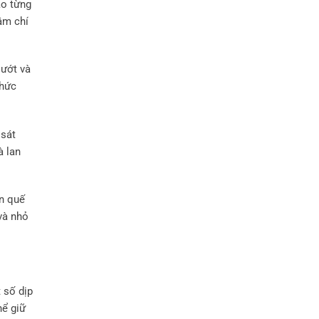
ào từng
ậm chí
lướt và
thức
 sát
à lan
an quế
và nhỏ
 số dịp
hể giữ