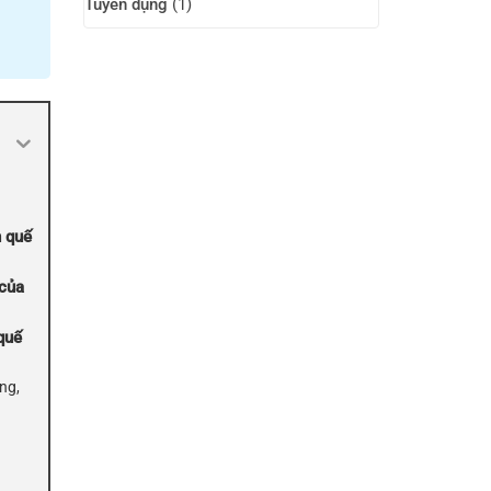
Tuyển dụng
(1)
n quế
 của
quế
ng,