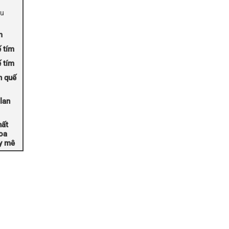
ều
m
 tím
ế tím
n quế
lan
hất
hoa
ay mê