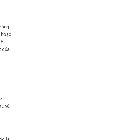
hoảng
g hoặc
sẽ
t của
ó
oa và
óc là