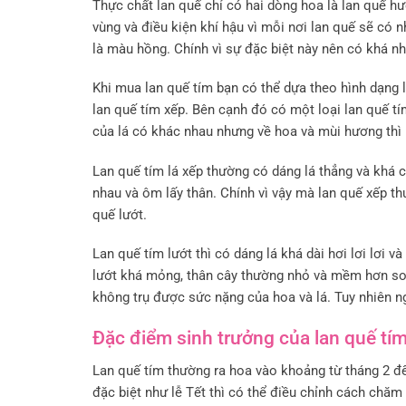
Thực chất lan quế chỉ có hai dòng hoa là lan quế hư
vùng và điều kiện khí hậu vì mỗi nơi lan quế sẽ có
là màu hồng. Chính vì sự đặc biệt này nên có khá n
Khi mua lan quế tím bạn có thể dựa theo hình dạng l
lan quế tím xếp. Bên cạnh đó có một loại lan quế tí
của lá có khác nhau nhưng về hoa và mùi hương thì 
Lan quế tím lá xếp thường có dáng lá thẳng và khá 
nhau và ôm lấy thân. Chính vì vậy mà lan quế xếp t
quế lướt.
Lan quế tím lướt thì có dáng lá khá dài hơi lơi lơi 
lướt khá mỏng, thân cây thường nhỏ và mềm hơn so
không trụ được sức nặng của hoa và lá. Tuy nhiên n
Đặc điểm sinh trưởng của lan quế tí
Lan quế tím thường ra hoa vào khoảng từ tháng 2 đ
đặc biệt như lễ Tết thì có thể điều chỉnh cách chăm 