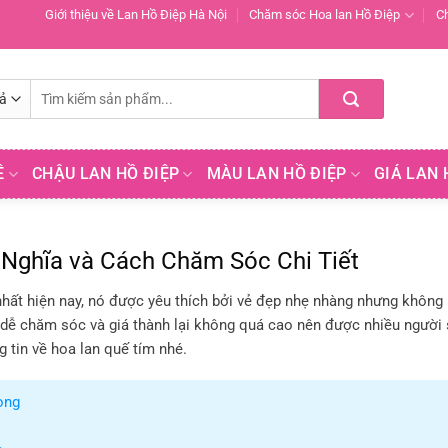
Giới thiệu về Lan Hồ Điệp Hà Nội
Chăm sóc Hoa lan Hồ Điệp
C
Tìm
kiếm:
Ề
CHẬU LAN HỒ ĐIỆP
MÀU LAN HỒ ĐIỆP
GIÁ LAN 
 Nghĩa và Cách Chăm Sóc Chi Tiết
hất hiện nay, nó được yêu thích bởi vẻ đẹp nhẹ nhàng nhưng không
g, dễ chăm sóc và giá thành lại không quá cao nên được nhiều người
g tin về hoa lan quế tím nhé.
ọng