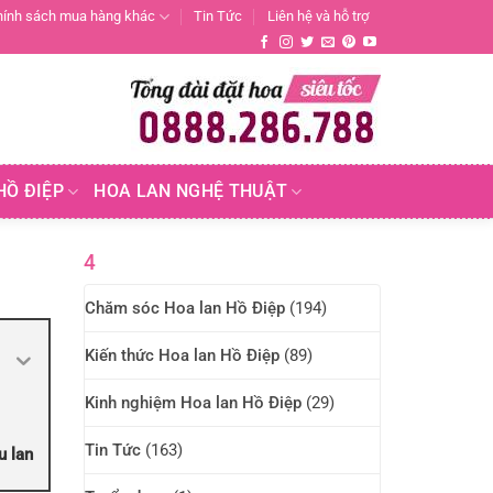
hính sách mua hàng khác
Tin Tức
Liên hệ và hỗ trợ
HỒ ĐIỆP
HOA LAN NGHỆ THUẬT
4
Chăm sóc Hoa lan Hồ Điệp
(194)
Kiến thức Hoa lan Hồ Điệp
(89)
Kinh nghiệm Hoa lan Hồ Điệp
(29)
Tin Tức
(163)
u lan