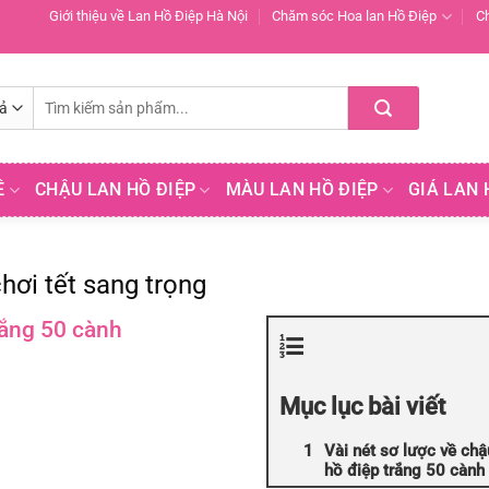
Giới thiệu về Lan Hồ Điệp Hà Nội
Chăm sóc Hoa lan Hồ Điệp
C
Tìm
kiếm:
Ề
CHẬU LAN HỒ ĐIỆP
MÀU LAN HỒ ĐIỆP
GIÁ LAN 
hơi tết sang trọng
rắng 50 cành
Mục lục bài viết
Vài nét sơ lược về chậ
hồ điệp trắng 50 cành