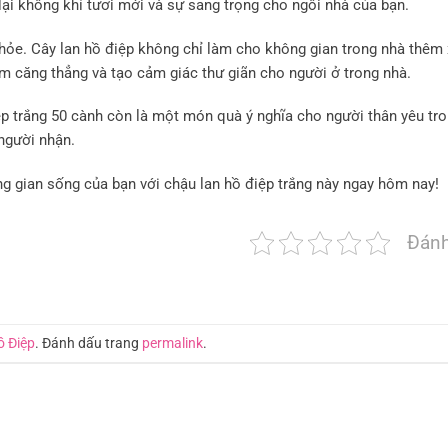
ại không khí tươi mới và sự sang trọng cho ngôi nhà của bạn.
khỏe. Cây lan hồ điệp không chỉ làm cho không gian trong nhà thêm
ảm căng thẳng và tạo cảm giác thư giãn cho người ở trong nhà.
ệp trắng 50 cành còn là một món quà ý nghĩa cho người thân yêu tro
người nhận.
g gian sống của bạn với chậu lan hồ điệp trắng này ngay hôm nay!
Đánh
ồ Điệp
. Đánh dấu trang
permalink
.