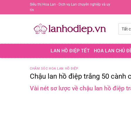
Chuyển
Siêu thị Hoa Lan - Dịch vụ Lan chuyên nghiệp và uy
tín
đến
nội
dung
LAN HỒ ĐIỆP TẾT
HOA LAN CHỦ Đ
CHĂM SÓC HOA LAN HỒ ĐIỆP
Chậu lan hồ điệp trắng 50 cành c
Vài nét sơ lược về chậu lan hồ điệp t