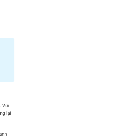
. Với
ng lại
hanh