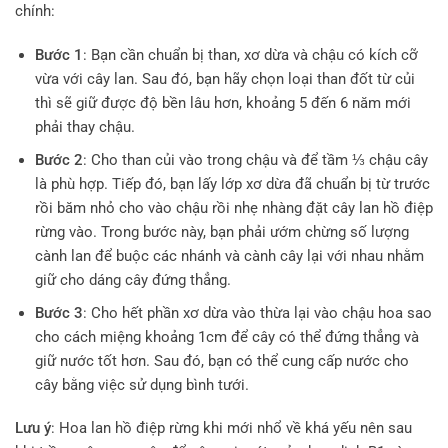
chính:
Bước 1
: Bạn cần chuẩn bị than, xơ dừa và chậu có kích cỡ
vừa với cây lan. Sau đó, bạn hãy chọn loại than đốt từ củi
thì sẽ giữ được độ bền lâu hơn, khoảng 5 đến 6 năm mới
phải thay chậu.
Bước 2
: Cho than củi vào trong chậu và để tầm ⅓ chậu cây
là phù hợp. Tiếp đó, bạn lấy lớp xơ dừa đã chuẩn bị từ trước
rồi băm nhỏ cho vào chậu rồi nhẹ nhàng đặt cây lan hồ điệp
rừng vào. Trong bước này, bạn phải ướm chừng số lượng
cành lan để buộc các nhánh và cành cây lại với nhau nhằm
giữ cho dáng cây đứng thẳng.
Bước 3
: Cho hết phần xơ dừa vào thừa lại vào chậu hoa sao
cho cách miệng khoảng 1cm để cây có thể đứng thẳng và
giữ nước tốt hơn. Sau đó, bạn có thể cung cấp nước cho
cây bằng việc sử dụng bình tưới.
Lưu ý
: Hoa lan hồ điệp rừng khi mới nhổ về khá yếu nên sau