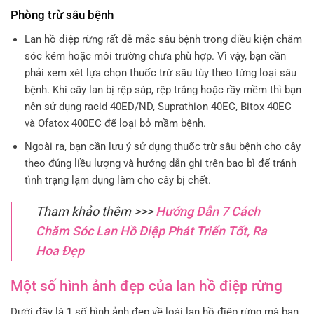
Phòng trừ sâu bệnh
Lan hồ điệp rừng rất dễ mắc sâu bệnh trong điều kiện chăm
sóc kém hoặc môi trường chưa phù hợp. Vì vậy, bạn cần
phải xem xét lựa chọn thuốc trừ sâu tùy theo từng loại sâu
bệnh. Khi cây lan bị rệp sáp, rệp trắng hoặc rầy mềm thì bạn
nên sử dụng racid 40ED/ND, Suprathion 40EC, Bitox 40EC
và Ofatox 400EC để loại bỏ mầm bệnh.
Ngoài ra, bạn cần lưu ý sử dụng thuốc trừ sâu bệnh cho cây
theo đúng liều lượng và hướng dẫn ghi trên bao bì để tránh
tình trạng lạm dụng làm cho cây bị chết.
Tham khảo thêm >>>
Hướng Dẫn 7 Cách
Chăm Sóc Lan Hồ Điệp Phát Triển Tốt, Ra
Hoa Đẹp
Một số hình ảnh đẹp của lan hồ điệp rừng
Dưới đây là 1 số hình ảnh đẹp về loài lan hồ điệp rừng mà bạn