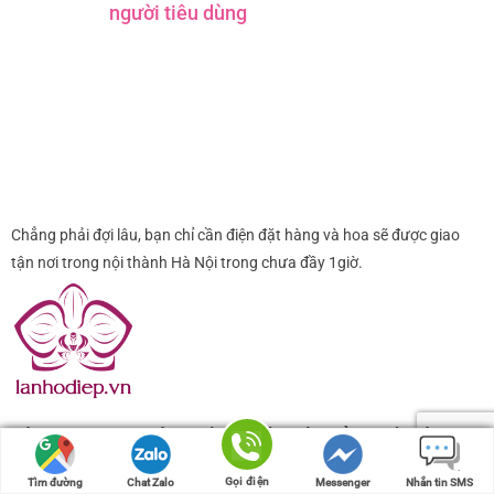
người tiêu dùng
Chẳng phải đợi lâu, bạn chỉ cần điện đặt hàng và hoa sẽ được giao
tận nơi trong nội thành Hà Nội trong chưa đầy 1giờ.
CÔNG TY TNHH MỘT THÀNH VIÊN CÂY CẢNH HÀ NỘI
MST: 0105573223, được Đăng ký và quản lý bởi
Gọi điện
Gọi điện
Tìm đường
Tìm đường
Chat Zalo
Chat Zalo
Messenger
Messenger
Nhắn tin SMS
Nhắn tin SMS
Chi cục Thuế Quận Hoàng Mai, thành phố Hà Nội ngày