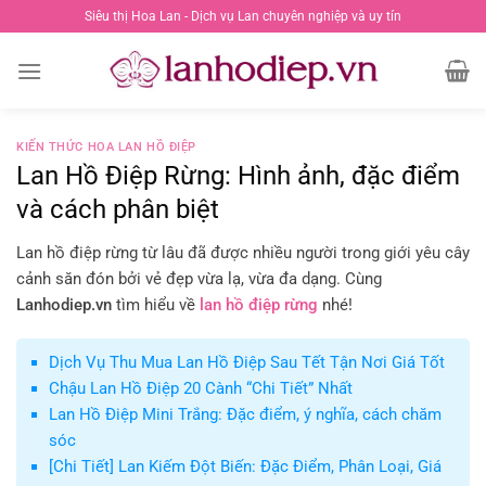
Chuyển
Siêu thị Hoa Lan - Dịch vụ Lan chuyên nghiệp và uy tín
đến
nội
dung
KIẾN THỨC HOA LAN HỒ ĐIỆP
Lan Hồ Điệp Rừng: Hình ảnh, đặc điểm
và cách phân biệt
Lan hồ điệp rừng từ lâu đã được nhiều người trong giới yêu cây
cảnh săn đón bởi vẻ đẹp vừa lạ, vừa đa dạng. Cùng
Lanhodiep.vn
tìm hiểu về
lan hồ điệp rừng
nhé!
Dịch Vụ Thu Mua Lan Hồ Điệp Sau Tết Tận Nơi Giá Tốt
Chậu Lan Hồ Điệp 20 Cành “Chi Tiết” Nhất
Lan Hồ Điệp Mini Trắng: Đặc điểm, ý nghĩa, cách chăm
sóc
[Chi Tiết] Lan Kiếm Đột Biến: Đặc Điểm, Phân Loại, Giá