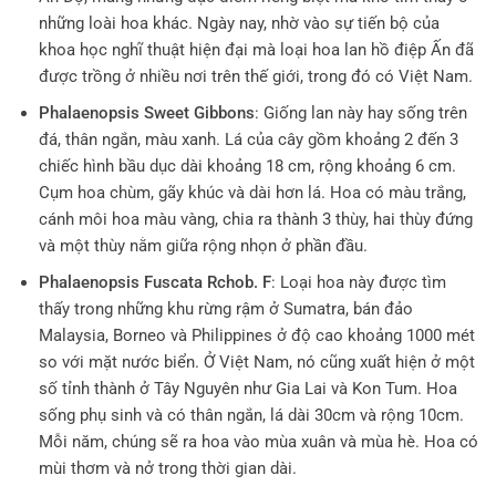
những loài hoa khác. Ngày nay, nhờ vào sự tiến bộ của
khoa học nghĩ thuật hiện đại mà loại hoa lan hồ điệp Ấn đã
được trồng ở nhiều nơi trên thế giới, trong đó có Việt Nam.
Phalaenopsis Sweet Gibbons
: Giống lan này hay sống trên
đá, thân ngắn, màu xanh. Lá của cây gồm khoảng 2 đến 3
chiếc hình bầu dục dài khoảng 18 cm, rộng khoảng 6 cm.
Cụm hoa chùm, gãy khúc và dài hơn lá. Hoa có màu trắng,
cánh môi hoa màu vàng, chia ra thành 3 thùy, hai thùy đứng
và một thùy nằm giữa rộng nhọn ở phần đầu.
Phalaenopsis Fuscata Rchob. F
: Loại hoa này được tìm
thấy trong những khu rừng rậm ở Sumatra, bán đảo
Malaysia, Borneo và Philippines ở độ cao khoảng 1000 mét
so với mặt nước biển. Ở Việt Nam, nó cũng xuất hiện ở một
số tỉnh thành ở Tây Nguyên như Gia Lai và Kon Tum. Hoa
sống phụ sinh và có thân ngắn, lá dài 30cm và rộng 10cm.
Mỗi năm, chúng sẽ ra hoa vào mùa xuân và mùa hè. Hoa có
mùi thơm và nở trong thời gian dài.