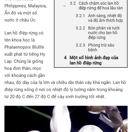
Cách chăm sóc lan hồ
Philippines, Malaysia,
điệp rừng để hoa lâu tàn
Ấn độ và một số
Ánh sáng, nhiệt độ
nước ở châu Úc.
và độ ẩm thích hợp
Bón phân và tưới
Lan hồ điệp rừng có
nước cho lan hồ
điệp rừng
tên khoa học là
Phòng trừ sâu
Phalaenopsis Blullle
bệnh
xuất phát từ tiếng Hy
Một số hình ảnh đẹp của
Lạp. Chúng là giống
lan hồ điệp rừng
hoa đơn thân, mọc
với khoảng cách gần
nhau, độ dày của lá lớn và chiều dài thân cây khá ngắn. Lan hồ
điệp rừng sống ở nơi có nhiệt độ lý tưởng nằm trong khoảng
từ 20 độ C đến 27 độ C để cây sinh trưởng tốt nhất.