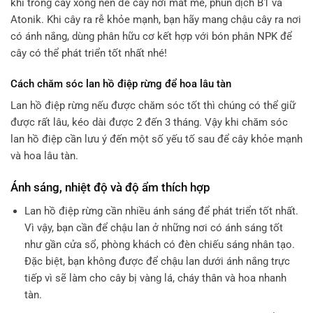
khi trồng cây xong nên để cây nơi mát mẻ, phun dịch B1 và
Atonik. Khi cây ra rễ khỏe mạnh, bạn hãy mang chậu cây ra nơi
có ánh nắng, dùng phân hữu cơ kết hợp với bón phân NPK để
cây có thể phát triển tốt nhất nhé!
Cách chăm sóc lan hồ điệp rừng để hoa lâu tàn
Lan hồ điệp rừng nếu được chăm sóc tốt thì chúng có thể giữ
được rất lâu, kéo dài được 2 đến 3 tháng. Vậy khi chăm sóc
lan hồ điệp cần lưu ý đến một số yếu tố sau để cây khỏe mạnh
và hoa lâu tàn.
Ánh sáng, nhiệt độ và độ ẩm thích hợp
Lan hồ điệp rừng cần nhiều ánh sáng để phát triển tốt nhất.
Vì vậy, bạn cần để chậu lan ở những nơi có ánh sáng tốt
như gần cửa sổ, phòng khách có đèn chiếu sáng nhân tạo.
Đặc biệt, bạn không được để chậu lan dưới ánh nắng trực
tiếp vì sẽ làm cho cây bị vàng lá, cháy thân và hoa nhanh
tàn.