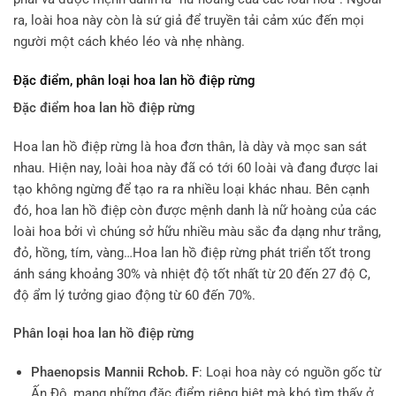
ra, loài hoa này còn là sứ giả để truyền tải cảm xúc đến mọi
người một cách khéo léo và nhẹ nhàng.
Đặc điểm, phân loại hoa lan hồ điệp rừng
Đặc điểm hoa lan hồ điệp rừng
Hoa lan hồ điệp rừng là hoa đơn thân, là dày và mọc san sát
nhau. Hiện nay, loài hoa này đã có tới 60 loài và đang được lai
tạo không ngừng để tạo ra ra nhiều loại khác nhau. Bên cạnh
đó, hoa lan hồ điệp còn được mệnh danh là nữ hoàng của các
loài hoa bởi vì chúng sở hữu nhiều màu sắc đa dạng như trắng,
đỏ, hồng, tím, vàng…Hoa lan hồ điệp rừng phát triển tốt trong
ánh sáng khoảng 30% và nhiệt độ tốt nhất từ 20 đến 27 độ C,
độ ẩm lý tưởng giao động từ 60 đến 70%.
Phân loại hoa lan hồ điệp rừng
Phaenopsis Mannii Rchob. F
: Loại hoa này có nguồn gốc từ
Ấn Độ, mang những đặc điểm riêng biệt mà khó tìm thấy ở