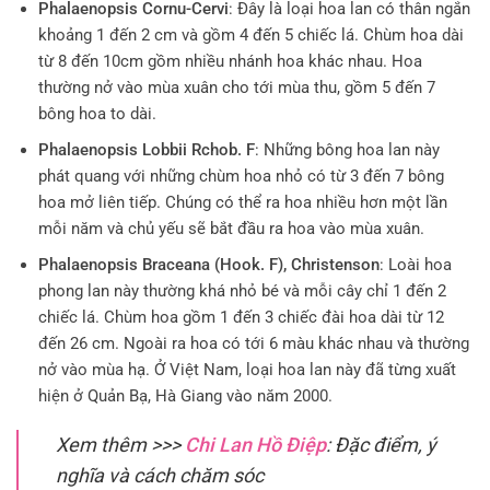
Phalaenopsis Cornu-Cervi
: Đây là loại hoa lan có thân ngắn
khoảng 1 đến 2 cm và gồm 4 đến 5 chiếc lá. Chùm hoa dài
từ 8 đến 10cm gồm nhiều nhánh hoa khác nhau. Hoa
thường nở vào mùa xuân cho tới mùa thu, gồm 5 đến 7
bông hoa to dài.
Phalaenopsis Lobbii Rchob. F
: Những bông hoa lan này
phát quang với những chùm hoa nhỏ có từ 3 đến 7 bông
hoa mở liên tiếp. Chúng có thể ra hoa nhiều hơn một lần
mỗi năm và chủ yếu sẽ bắt đầu ra hoa vào mùa xuân.
Phalaenopsis Braceana (Hook. F), Christenson
: Loài hoa
phong lan này thường khá nhỏ bé và mỗi cây chỉ 1 đến 2
chiếc lá. Chùm hoa gồm 1 đến 3 chiếc đài hoa dài từ 12
đến 26 cm. Ngoài ra hoa có tới 6 màu khác nhau và thường
nở vào mùa hạ. Ở Việt Nam, loại hoa lan này đã từng xuất
hiện ở Quản Bạ, Hà Giang vào năm 2000.
Xem thêm >>>
Chi Lan Hồ Điệp
: Đặc điểm, ý
nghĩa và cách chăm sóc