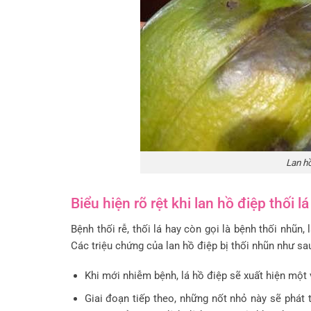
Lan hồ
Biểu hiện rõ rệt khi lan hồ điệp thối lá
Bệnh thối rễ, thối lá hay còn gọi là bệnh thối nhũn,
Các triệu chứng của lan hồ điệp bị thối nhũn như sa
Khi mới nhiễm bệnh, lá hồ điệp sẽ xuất hiện một
Giai đoạn tiếp theo, những nốt nhỏ này sẽ phát tr