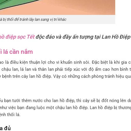
 bị thối để tránh lây lan sang vị trí khác
hồ điệp sọc Tết
độc đáo và đầy ấn tượng tại Lan Hồ Điệp
i lá cần nắm
o là điều kiện thuận lợi cho vi khuẩn sinh sôi. Đặc biệt là khi gia 
hậu lan, lá lan và thân lan phải tiếp xúc với độ ẩm cao hơn bình 
gây bệnh trên cây lan hồ điệp. Vậy có những cách phòng tránh hiệu q
u bạn tưới thêm nước cho lan hồ điệp, thì cây sẽ bị đốt nóng lên d
ự như việc bạn đang luộc một chậu lan hồ điệp. Lan hồ điệp bị thương
nh thối lá.
ừa đủ