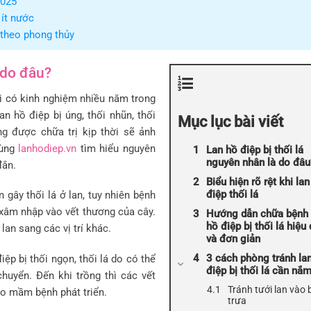
2025
 ít nước
 theo phong thủy
 do đâu?
i có kinh nghiệm nhiều năm trong
an hồ điệp bị úng, thối nhũn, thối
Mục lục bài viết
g được chữa trị kịp thời sẽ ảnh
cùng
lanhodiep.vn
tìm hiểu nguyên
Lan hồ điệp bị thối lá
nguyên nhân là do đâu
đắn.
Biểu hiện rõ rệt khi la
điệp thối lá
gây thối lá ở lan, tuy nhiên bệnh
 xâm nhập vào vết thương của cây.
Hướng dẫn chữa bệnh 
hồ điệp bị thối lá hiệu
lan sang các vị trí khác.
và đơn giản
3 cách phòng tránh la
ệp bị thối ngọn, thối lá do có thể
điệp bị thối lá cần nắ
chuyển. Đến khi trồng thì các vết
Tránh tưới lan vào 
ho mầm bệnh phát triển.
trưa