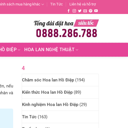
hính sách mua hàng khác
Tin Tức
Liên hệ và hỗ trợ
HỒ ĐIỆP
HOA LAN NGHỆ THUẬT
4
Chăm sóc Hoa lan Hồ Điệp
(194)
ên, nếu
Kiến thức Hoa lan Hồ Điệp
(89)
nhân và
Kinh nghiệm Hoa lan Hồ Điệp
(29)
Tin Tức
(163)