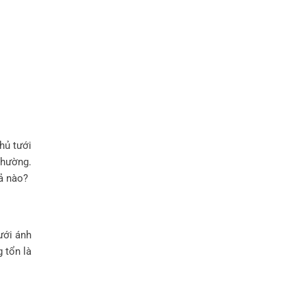
chủ tưới
thường.
uả nào?
ưới ánh
 tổn là