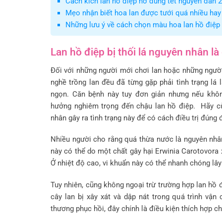
Cách kích lan hồ điệp nở đúng tết nguyên đán 
Mẹo nhận biết hoa lan được tưới quá nhiều hay
Những lưu ý về cách chọn màu hoa lan hồ điệp
Lan hồ điệp bị thối lá nguyên nhân là
Đối với những người mới chơi lan hoặc những ngườ
nghề trồng lan đều đã từng gặp phải tình trạng lá l
ngọn. Căn bệnh này tuy đơn giản nhưng nếu khôn
hưởng nghiêm trọng đến chậu lan hồ điệp. Hãy 
nhân gây ra tình trạng này để có cách điều trị đúng 
Nhiều người cho rằng quá thừa nước là nguyên nhân 
này có thể do một chất gây hại Erwinia Carotovora
Ở nhiệt độ cao, vi khuẩn này có thể nhanh chóng lây 
Tuy nhiên, cũng không ngoại trừ trường hợp lan hồ đi
cây lan bị xây xát và dập nát trong quá trình vận 
thương phục hồi, đây chính là điều kiện thích hợp c