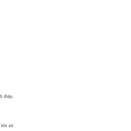
hồ điệp.
 khi sờ