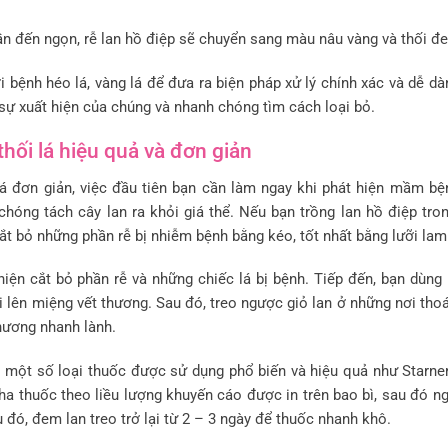
ần đến ngọn, rễ lan hồ điệp sẽ chuyển sang màu nâu vàng và thối đe
ới bệnh héo lá, vàng lá để đưa ra biện pháp xử lý chính xác và dễ dà
sự xuất hiện của chúng và nhanh chóng tìm cách loại bỏ.
hối lá hiệu quả và đơn giản
 lá đơn giản, việc đầu tiên bạn cần làm ngay khi phát hiện mầm bệ
chóng tách cây lan ra khỏi giá thể. Nếu bạn trồng lan hồ điệp tro
cắt bỏ những phần rễ bị nhiễm bệnh bằng kéo, tốt nhất bằng lưỡi lam
 hiện cắt bỏ phần rễ và những chiếc lá bị bệnh. Tiếp đến, bạn dùng
 lên miệng vết thương. Sau đó, treo ngược giỏ lan ở những nơi thoá
hương nhanh lành.
n, một số loại thuốc được sử dụng phổ biến và hiệu quả như Starne
a thuốc theo liều lượng khuyến cáo được in trên bao bì, sau đó n
 đó, đem lan treo trở lại từ 2 – 3 ngày để thuốc nhanh khô.