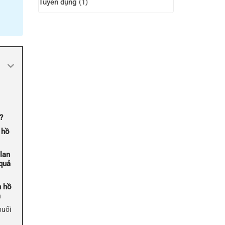
Tuyển dụng
(1)
?
n hồ
lan
 quả
n hồ
m
buổi