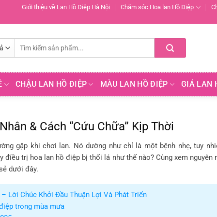
Giới thiệu về Lan Hồ Điệp Hà Nội
Chăm sóc Hoa lan Hồ Điệp
C
Tìm
kiếm:
Ề
CHẬU LAN HỒ ĐIỆP
MÀU LAN HỒ ĐIỆP
GIÁ LAN 
 Nhân & Cách “Cứu Chữa” Kịp Thời
ường gặp khi chơi lan. Nó dường như chỉ là một bệnh nhẹ, tuy nhi
y điều trị hoa lan hồ điệp bị thối lá như thế nào? Cùng xem nguyên 
sẻ dưới đây.
– Lời Chúc Khởi Đầu Thuận Lợi Và Phát Triển
 điệp trong mùa mưa