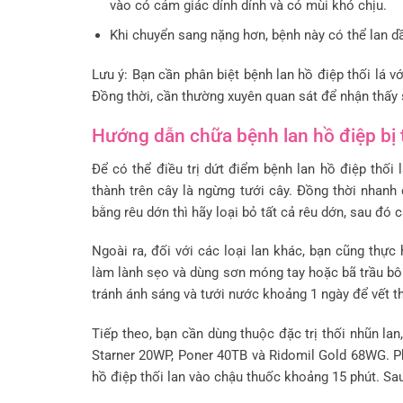
vào có cảm giác dính dính và có mùi khó chịu.
Khi chuyển sang nặng hơn, bệnh này có thể lan d
Lưu ý: Bạn cần phân biệt bệnh lan hồ điệp thối lá v
Đồng thời, cần thường xuyên quan sát để nhận thấy 
Hướng dẫn chữa bệnh lan hồ điệp bị t
Để có thể điều trị dứt điểm bệnh lan hồ điệp thối
thành trên cây là ngừng tưới cây. Đồng thời nhanh 
bằng rêu dớn thì hãy loại bỏ tất cả rêu dớn, sau đó 
Ngoài ra, đối với các loại lan khác, bạn cũng thực
làm lành sẹo và dùng sơn móng tay hoặc bã trầu bôi
tránh ánh sáng và tưới nước khoảng 1 ngày để vết t
Tiếp theo, bạn cần dùng thuộc đặc trị thối nhũn la
Starner 20WP, Poner 40TB và Ridomil Gold 68WG. Ph
hồ điệp thối lan vào chậu thuốc khoảng 15 phút. Sau