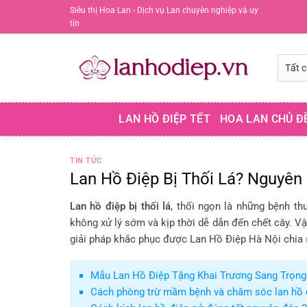
Chuyển
Siêu thị Hoa Lan - Dịch vụ Lan chuyên nghiệp và uy
tín
đến
nội
dung
LAN HỒ ĐIỆP TẾT
HOA LAN CHỦ Đ
TIN TỨC
Lan Hồ Điệp Bị Thối Lá? Nguyên
Lan hồ điệp bị thối lá
, thối ngọn là những bệnh th
không xử lý sớm và kịp thời dễ dẫn đến chết cây. Vậ
giải pháp khắc phục được Lan Hồ Điệp Hà Nội chia 
Mẫu Lan Hồ Điệp Tặng Khai Trương Sang Trọng 
Cách phòng trừ mầm bệnh và chăm sóc lan hồ