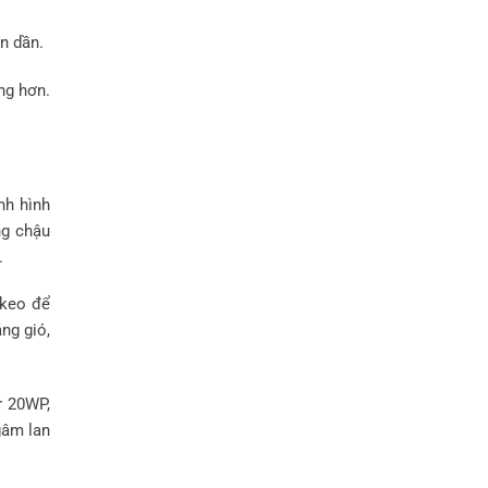
n dần.
ng hơn.
nh hình
ng chậu
.
 keo để
ng gió,
r 20WP,
gâm lan