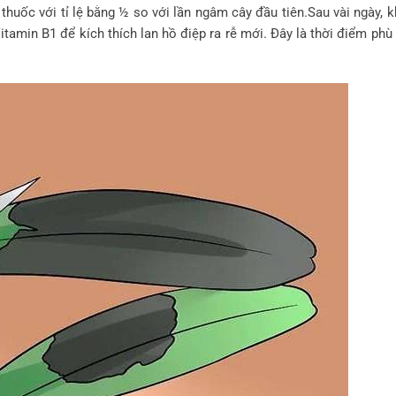
 thuốc với tỉ lệ bằng ½ so với lần ngâm cây đầu tiên.Sau vài ngày, k
 Vitamin B1 để kích thích lan hồ điệp ra rễ mới. Đây là thời điểm ph