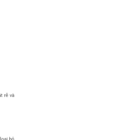
t rễ và
 loại bỏ