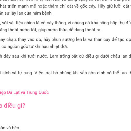
phát triển mạnh mẽ hoặc thậm chí cắt về gốc cây. Hãy giữ lưỡi cắt 
ặn sự lây lan của nấm bệnh.
, với vật liệu chính là vỏ cây thông, vì chúng có khả năng hấp thụ đ
năng thoát nước tốt, giúp nước thừa dễ dàng thoát ra.
thay chậu, thay vào đó, hãy phun sương lên lá và thân cây để tạo đ
 có nguồn gốc từ khí hậu nhiệt đới.
 đáy sau khi tưới nước. Làm trống bất cứ điều gì dưới chậu lan 
i sinh và tự rụng. Việc loại bỏ chúng khi vẫn còn dính có thể tạo 
điệp Đà Lạt và Trung Quốc
a điều gì?
nhăn và héo.