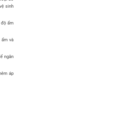
vệ sinh
ủ độ ẩm
ộ ẩm và
để ngăn
thêm áp