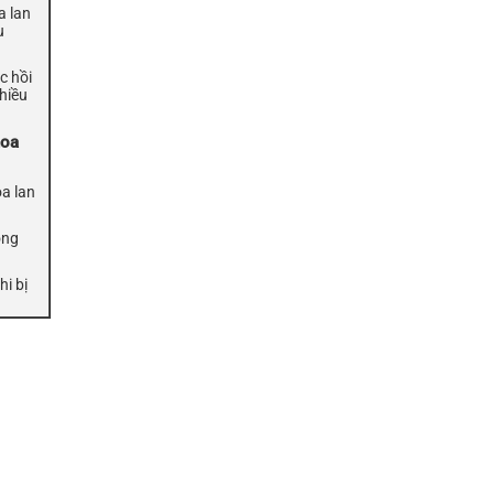
a lan
u
c hồi
hiều
hoa
oa lan
ông
hi bị