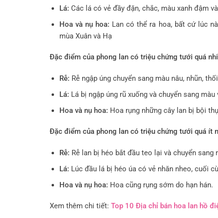
Lá:
Các lá có vẻ đầy đặn, chắc, màu xanh đậm v
Hoa và nụ hoa:
Lan có thể ra hoa, bất cứ lúc n
mùa Xuân và Hạ
Đặc điểm của phong lan có triệu chứng tưới quá nh
Rễ:
Rễ ngập úng chuyển sang màu nâu, nhũn, thối
Lá:
Lá bị ngập úng rũ xuống và chuyển sang màu
Hoa và nụ hoa:
Hoa rụng những cây lan bị bội th
Đặc điểm của phong lan có triệu chứng tưới quá ít 
Rễ:
Rễ lan bị héo bắt đầu teo lại và chuyển san
Lá:
Lúc đầu lá bị héo úa có vẻ nhăn nheo, cuối 
Hoa và nụ hoa:
Hoa cũng rụng sớm do hạn hán.
Xem thêm chi tiết:
Top 10 Địa chỉ bán hoa lan hồ đi