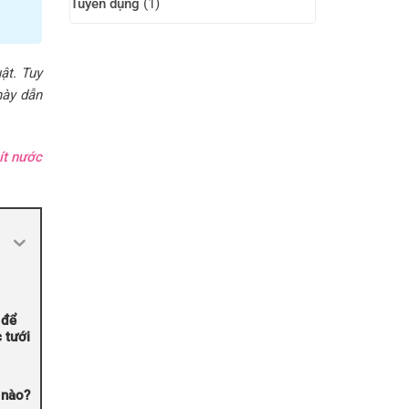
Tuyển dụng
(1)
ật. Tuy
này dẫn
ít nước
 để
 tưới
 nào?