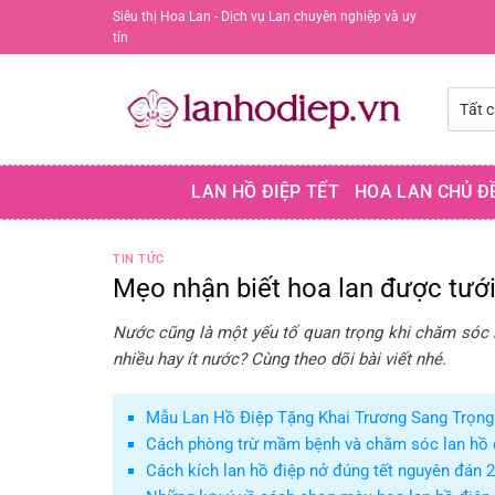
Chuyển
Siêu thị Hoa Lan - Dịch vụ Lan chuyên nghiệp và uy
tín
đến
nội
dung
LAN HỒ ĐIỆP TẾT
HOA LAN CHỦ Đ
TIN TỨC
Mẹo nhận biết hoa lan được tưới
Nước cũng là một yếu tố quan trọng khi chăm sóc l
nhiều hay ít nước? Cùng theo dõi bài viết nhé.
Mẫu Lan Hồ Điệp Tặng Khai Trương Sang Trọng 
Cách phòng trừ mầm bệnh và chăm sóc lan hồ
Cách kích lan hồ điệp nở đúng tết nguyên đán 