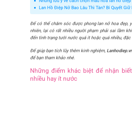
Những lưu ý về cách chọn màu hoa lan hồ điệp
Lan Hồ Điệp Nở Bao Lâu Thì Tàn? Bí Quyết Giữ
Để có thể chăm sóc được phong lan nở hoa đẹp, yê
nhiên, lại có rất nhiều người phạm phải sai lầm kh
đến tình trạng tưới nước quá ít hoặc quá nhiều, đặc 
Để giúp bạn tích lũy thêm kinh nghiệm,
Lanhodiep.v
để bạn tham khảo nhé.
Những điểm khác biệt để nhận biết
nhiều hay ít nước