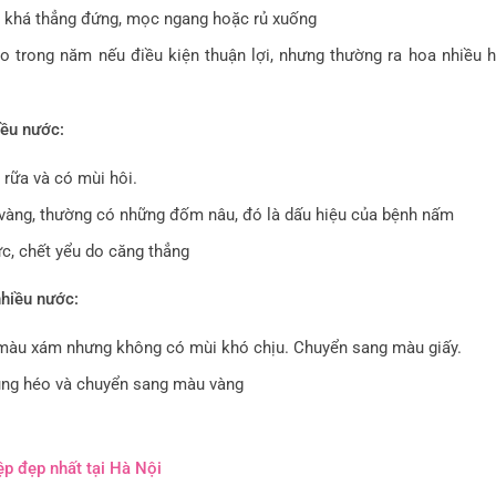
à khá thẳng đứng, mọc ngang hoặc rủ xuống
ào trong năm nếu điều kiện thuận lợi, nhưng thường ra hoa nhiều 
iều nước:
 rữa và có mùi hôi.
 vàng, thường có những đốm nâu, đó là dấu hiệu của bệnh nấm
ực, chết yểu do căng thẳng
nhiều nước:
g màu xám nhưng không có mùi khó chịu. Chuyển sang màu giấy.
cùng héo và chuyển sang màu vàng
ệp đẹp nhất tại Hà Nội