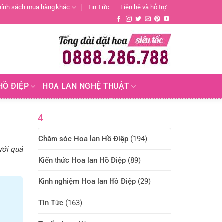
hính sách mua hàng khác
Tin Tức
Liên hệ và hỗ trợ
HỒ ĐIỆP
HOA LAN NGHỆ THUẬT
4
Chăm sóc Hoa lan Hồ Điệp
(194)
ưới quá
Kiến thức Hoa lan Hồ Điệp
(89)
Kinh nghiệm Hoa lan Hồ Điệp
(29)
Tin Tức
(163)