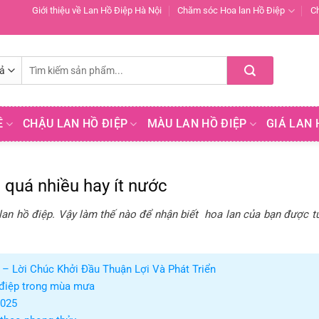
Giới thiệu về Lan Hồ Điệp Hà Nội
Chăm sóc Hoa lan Hồ Điệp
C
Tìm
kiếm:
Ề
CHẬU LAN HỒ ĐIỆP
MÀU LAN HỒ ĐIỆP
GIÁ LAN 
 quá nhiều hay ít nước
an hồ điệp. Vậy làm thế nào để nhận biết hoa lan của bạn được t
– Lời Chúc Khởi Đầu Thuận Lợi Và Phát Triển
 điệp trong mùa mưa
2025