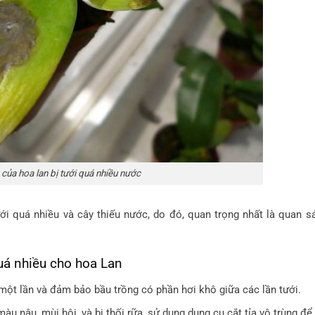
 của hoa lan bị tưới quá nhiều nước
ưới quá nhiều và cây thiếu nước, do đó, quan trọng nhất là quan sá
uá nhiều cho hoa Lan
một lần và đảm bảo bầu trồng có phần hơi khô giữa các lần tưới.
àu nâu, mùi hôi, và bị thối rữa, sử dụng dụng cụ cắt tỉa vô trùng để