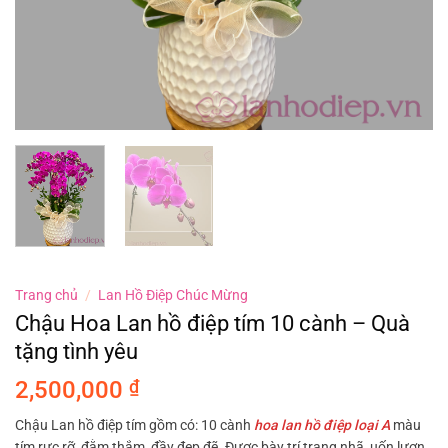
Trang chủ
/
Lan Hồ Điệp Chúc Mừng
Chậu Hoa Lan hồ điệp tím 10 cành – Quà
tặng tình yêu
2,500,000
₫
Chậu Lan hồ điệp tím gồm có: 10 cành
hoa lan hồ điệp loại A
màu
tím rực rỡ, đằm thắm, đầy đẹp đẽ. Được bày trí trang nhã, uốn lượn