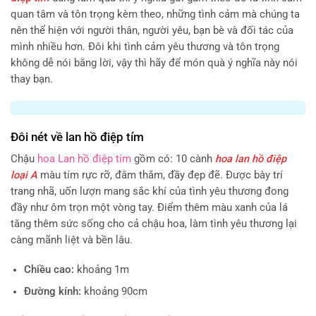
quan tâm và tôn trọng kèm theo, những tình cảm mà chúng ta
nên thể hiện với người thân, người yêu, bạn bè và đối tác của
mình nhiều hơn. Đôi khi tình cảm yêu thương và tôn trọng
không dễ nói bằng lời, vậy thì hãy để món quà ý nghĩa này nói
thay bạn.
Đôi nét về lan hồ điệp tím
Chậu
hoa Lan hồ điệp tím
gồm có: 10 cành
hoa lan hồ điệp
loại A
màu tím rực rỡ, đằm thắm, đầy đẹp đẽ. Được bày trí
trang nhã, uốn lượn mang sắc khí của tình yêu thương đong
đầy như ôm trọn một vòng tay. Điểm thêm màu xanh của lá
tăng thêm sức sống cho cả chậu hoa, làm tình yêu thương lại
càng mãnh liệt và bền lâu.
Chiều cao:
khoảng 1m
Đường kính:
khoảng 90cm