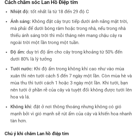
Cách chăm sóc Lan Hồ Điệp tím
Nhiệt độ:
tốt nhất là từ 18 đến 29 độ C
Ánh sáng:
Không đặt cây trực tiếp dưới ánh nắng mặt trời,
mà phải để dưới bóng râm hoặc trong nhà, nếu trong nhà
thiếu ánh sáng trời thì mỗi tháng nên mang chậu cây ra
ngoài trời một lần trong một tuần.
Độ ẩm:
duy trì độ ẩm cho cây trong khoảng từ 50% đến
dưới 80% là lý tưởng
Tưới nước:
Khi độ ẩm trong không khí cao như vào mùa
xuân thì nên tưới cách 5 đến 7 ngày một lần. Còn mùa hè và
mùa thu thì tưới cách 1 hoặc 3 ngày một lần. Khi tưới, bạn
nên tưới ở phần rễ của cây và tuyệt đối không được tưới lên
hoa và lá.
Không khí:
đặt ở nơi thông thoáng nhưng không có gió
mạnh bởi vì gió mạnh sẽ rút ẩm của cây và khiến hoa nhanh
tàn hơn.
Chú ý khi chăm Lan hồ điệp tím