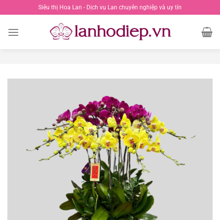
Chuyển
Siêu thị Hoa Lan - Dịch vụ Lan chuyên nghiệp và uy tín
đến
nội
dung