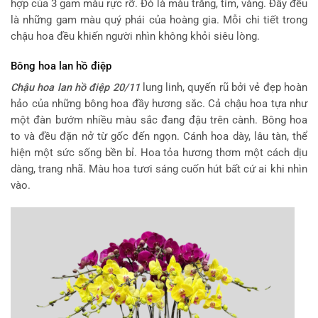
hợp của 3 gam màu rực rỡ. Đó là màu trắng, tím, vàng. Đây đều
là những gam màu quý phái của hoàng gia. Mỗi chi tiết trong
chậu hoa đều khiến người nhìn không khỏi siêu lòng.
Bông hoa lan hồ điệp
Chậu hoa lan hồ điệp 20/11
lung linh, quyến rũ bởi vẻ đẹp hoàn
hảo của những bông hoa đầy hương sắc. Cả chậu hoa tựa như
một đàn bướm nhiều màu sắc đang đậu trên cành. Bông hoa
to và đều đặn nở từ gốc đến ngọn. Cánh hoa dày, lâu tàn, thể
hiện một sức sống bền bỉ. Hoa tỏa hương thơm một cách dịu
dàng, trang nhã. Màu hoa tươi sáng cuốn hút bất cứ ai khi nhìn
vào.