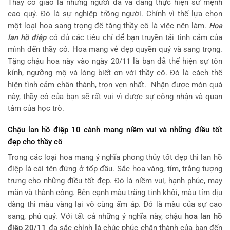
Thầy cô giáo là những người đã và đang thực hiện sứ mệnh
cao quý. Đó là sự nghiệp trồng người. Chính vì thế lựa chọn
một loại hoa sang trọng để tặng thầy cô là việc nên làm.
Hoa
lan hồ điệp
có đủ các tiêu chí để bạn truyền tải tình cảm của
mình đến thầy cô. Hoa mang vẻ đẹp quyền quý và sang trọng.
Tặng chậu hoa này vào ngày 20/11 là bạn đã thể hiện sự tôn
kính, ngưỡng mộ và lòng biết ơn với thầy cô. Đó là cách thể
hiện tình cảm chân thành, trọn vẹn nhất. Nhận được món quà
này, thầy cô của bạn sẽ rất vui vì được sự công nhận và quan
tâm của học trò.
Chậu lan hồ điệp 10 cành mang niềm vui và những điều tốt
đẹp cho thầy cô
Trong các loại hoa mang ý nghĩa phong thủy tốt đẹp thì lan hồ
điệp là cái tên đứng ở tốp đầu. Sắc hoa vàng, tím, trắng tượng
trưng cho những điều tốt đẹp. Đó là niềm vui, hạnh phúc, may
mắn và thành công. Bên cạnh màu trắng tinh khôi, màu tím dịu
dàng thì màu vàng lại vô cùng ấm áp. Đó là màu của sự cao
sang, phú quý. Với tất cả những ý nghĩa này, chậu
hoa lan hồ
điệp 20/11
đa sắc chính là chúc phúc chân thành của bạn đến