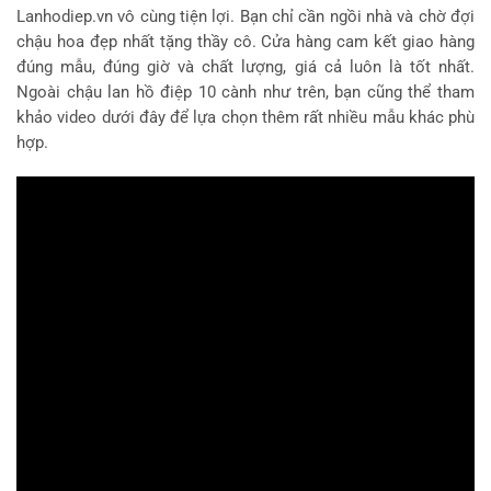
Lanhodiep.vn vô cùng tiện lợi. Bạn chỉ cần ngồi nhà và chờ đợi
chậu hoa đẹp nhất tặng thầy cô. Cửa hàng cam kết giao hàng
đúng mẫu, đúng giờ và chất lượng, giá cả luôn là tốt nhất.
Ngoài chậu lan hồ điệp 10 cành như trên, bạn cũng thể tham
khảo video dưới đây để lựa chọn thêm rất nhiều mẫu khác phù
hợp.