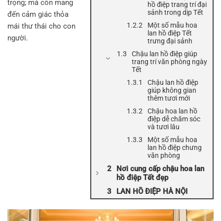
trọng; mà còn mang
hồ điệp trang trí đại
sảnh trong dịp Tết
đến cảm giác thỏa
Một số mẫu hoa
mái thư thái cho con
lan hồ điệp Tết
người.
trưng đại sảnh
Chậu lan hồ điệp giúp
trang trí văn phòng ngày
Tết
Chậu lan hồ điệp
giúp không gian
thêm tươi mới
Chậu hoa lan hồ
điệp dễ chăm sóc
và tươi lâu
Một số mẫu hoa
lan hồ điệp chưng
văn phòng
Nơi cung cấp chậu hoa lan
hồ điệp Tết đẹp
LAN HỒ ĐIỆP HÀ NỘI