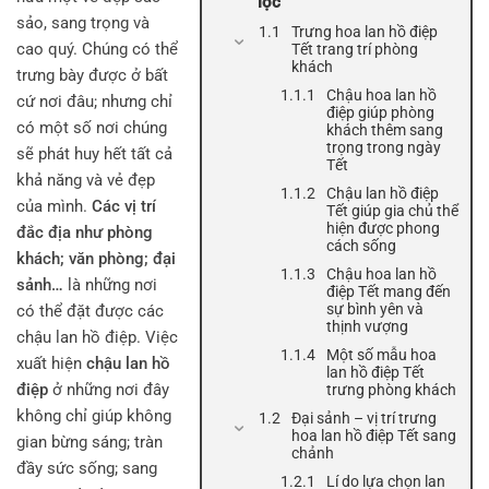
lộc
sảo, sang trọng và
Trưng hoa lan hồ điệp
cao quý. Chúng có thể
Tết trang trí phòng
khách
trưng bày được ở bất
Chậu hoa lan hồ
cứ nơi đâu; nhưng chỉ
điệp giúp phòng
có một số nơi chúng
khách thêm sang
trọng trong ngày
sẽ phát huy hết tất cả
Tết
khả năng và vẻ đẹp
Chậu lan hồ điệp
của mình.
Các vị trí
Tết giúp gia chủ thể
hiện được phong
đắc địa như phòng
cách sống
khách; văn phòng; đại
Chậu hoa lan hồ
sảnh…
là những nơi
điệp Tết mang đến
sự bình yên và
có thể đặt được các
thịnh vượng
chậu lan hồ điệp. Việc
Một số mẫu hoa
xuất hiện
chậu lan hồ
lan hồ điệp Tết
điệp
ở những nơi đây
trưng phòng khách
không chỉ giúp không
Đại sảnh – vị trí trưng
hoa lan hồ điệp Tết sang
gian bừng sáng; tràn
chảnh
đầy sức sống; sang
Lí do lựa chọn lan