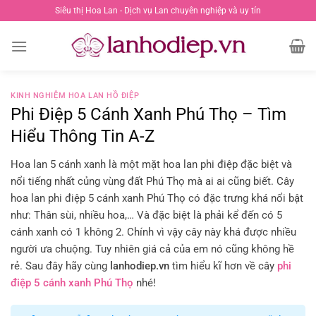
Chuyển
Siêu thị Hoa Lan - Dịch vụ Lan chuyên nghiệp và uy tín
đến
nội
dung
KINH NGHIỆM HOA LAN HỒ ĐIỆP
Phi Điệp 5 Cánh Xanh Phú Thọ – Tìm
Hiểu Thông Tin A-Z
Hoa lan 5 cánh xanh là một mặt hoa lan phi điệp đặc biệt và
nổi tiếng nhất củng vùng đất Phú Thọ mà ai ai cũng biết. Cây
hoa lan phi điệp 5 cánh xanh Phú Thọ có đặc trưng khá nổi bật
như: Thân sùi, nhiều hoa,… Và đặc biệt là phải kể đến có 5
cánh xanh có 1 không 2. Chính vì vậy cây này khá được nhiều
người ưa chuộng. Tuy nhiên giá cả của em nó cũng không hề
rẻ. Sau đây hãy cùng
lanhodiep.vn
tìm hiểu kĩ hơn về cây
phi
điệp 5 cánh xanh Phú Thọ
nhé!