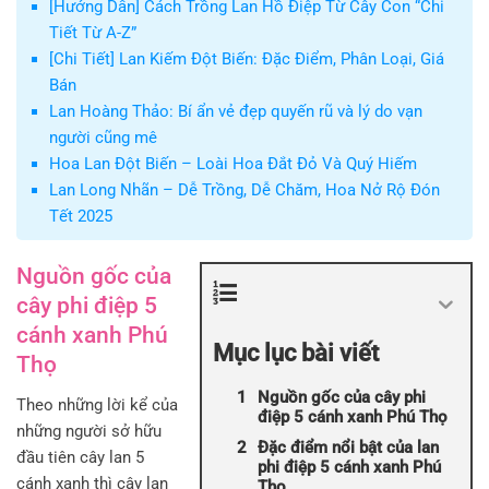
[Hướng Dẫn] Cách Trồng Lan Hồ Điệp Từ Cây Con “Chi
Tiết Từ A-Z”
[Chi Tiết] Lan Kiếm Đột Biến: Đặc Điểm, Phân Loại, Giá
Bán
Lan Hoàng Thảo: Bí ẩn vẻ đẹp quyến rũ và lý do vạn
người cũng mê
Hoa Lan Đột Biến – Loài Hoa Đắt Đỏ Và Quý Hiếm
Lan Long Nhãn – Dễ Trồng, Dễ Chăm, Hoa Nở Rộ Đón
Tết 2025
Nguồn gốc của
cây phi điệp 5
cánh xanh Phú
Mục lục bài viết
Thọ
Nguồn gốc của cây phi
Theo những lời kể của
điệp 5 cánh xanh Phú Thọ
những người sở hữu
Đặc điểm nổi bật của lan
đầu tiên cây lan 5
phi điệp 5 cánh xanh Phú
cánh xanh thì cây lan
Thọ