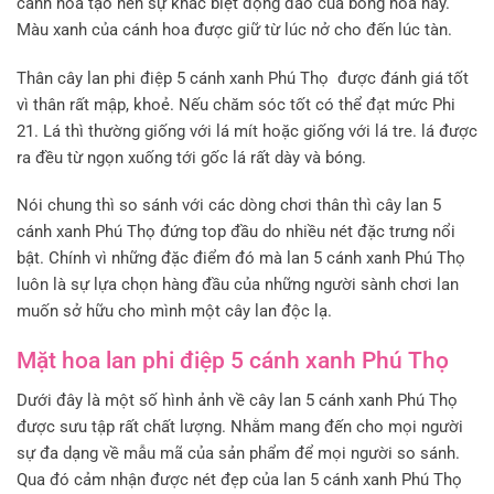
cánh hoa tạo nên sự khác biệt động đáo của bông hoa này.
Màu xanh của cánh hoa được giữ từ lúc nở cho đến lúc tàn.
Thân cây lan phi điệp 5 cánh xanh Phú Thọ được đánh giá tốt
vì thân rất mập, khoẻ. Nếu chăm sóc tốt có thể đạt mức Phi
21. Lá thì thường giống với lá mít hoặc giống với lá tre. lá được
ra đều từ ngọn xuống tới gốc lá rất dày và bóng.
Nói chung thì so sánh với các dòng chơi thân thì cây lan 5
cánh xanh Phú Thọ đứng top đầu do nhiều nét đặc trưng nổi
bật. Chính vì những đặc điểm đó mà lan 5 cánh xanh Phú Thọ
luôn là sự lựa chọn hàng đầu của những người sành chơi lan
muốn sở hữu cho mình một cây lan độc lạ.
Mặt hoa lan phi điệp 5 cánh xanh Phú Thọ
Dưới đây là một số hình ảnh về cây lan 5 cánh xanh Phú Thọ
được sưu tập rất chất lượng. Nhằm mang đến cho mọi người
sự đa dạng về mẫu mã của sản phẩm để mọi người so sánh.
Qua đó cảm nhận được nét đẹp của lan 5 cánh xanh Phú Thọ