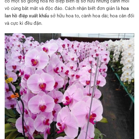
có một số giống hoa hồ điệp biến dị sở hữu những cánh môi
vô cùng bắt mắt và độc đáo. Cách nhận biết đơn giản là
hoa
lan hồ điệp xuất khẩu
sở hữu hoa to, cành hoa dài; hoa cân đối
và cực kì đều đặn.