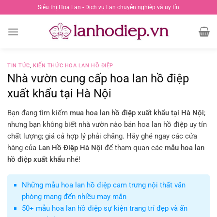
Chuyển
Siêu thị Hoa Lan - Dịch vụ Lan chuyên nghiệp và uy tín
đến
nội
dung
TIN TỨC
,
KIẾN THỨC HOA LAN HỒ ĐIỆP
Nhà vườn cung cấp hoa lan hồ điệp
xuất khẩu tại Hà Nội
Bạn đang tìm kiếm
mua hoa lan hồ điệp xuất khẩu tại Hà Nội
;
nhưng bạn không biết nhà vườn nào bán hoa lan hồ điệp uy tín
chất lượng; giá cả hợp lý phải chăng. Hãy ghé ngay các cửa
hàng của
Lan Hồ Điệp Hà Nội
để tham quan các
mẫu hoa lan
hồ điệp xuất khẩu
nhé!
Những mẫu hoa lan hồ điệp cam trưng nội thất văn
phòng mang đến nhiều may mắn
50+ mẫu hoa lan hồ điệp sự kiện trang trí đẹp và ấn