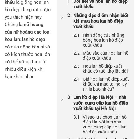
Đôi nét về hoa lan hồ điệp
khẩu
là giống hoa lan
xuất khẩu
hồ điệp đang rất được
Những đặc điểm nhận biết
yêu thích hiện này.
khi mua hoa lan hồ điệp
Chúng là
nữ hoàng
xuất khẩu
của nữ hoàng các loại
Hình dáng của những
hoa lan
;
lan hồ điệp
bông hoa lan hồ điệp
xuất khẩu
có sức sống bền bỉ và
Màu sắc của hoa lan hồ
có kích thước hoa lớn
điệp xuất khẩu
có thể sống được ở
Hoa lan hồ điệp xuất
nhiều điều kiện khí
khẩu có tuổi thọ lâu dài
hậu khác nhau.
Giá hoa lan hồ điệp xuất
khẩu khi mua tại nơi uy
tín là bao nhiêu?
Lan hồ điệp Hà Nội – nhà
vườn cung cấp lan hồ điệp
xuất khẩu tại Hà Nội
Vì sao lựa chọn Lan hồ
điệp Hà Nội làm nhà
vườn cung cấp hoa lan
hồ điệp xuất khẩu