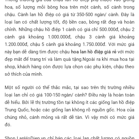
hoa, số lượng mỗi bông hoa trên một cành, số cành trong
chậu. Cành lan hồ điệp có giá từ 350-500 ngàn/ cành. Đây là
loại lan có chất lượng tốt, độ bền cao, bông rất đẹp và hoàn
chỉnh. Những chậu hồ điệp 1 cành có giá chỉ 500.000đ, chậu 2
cành giá khoảng 1.000.000đ, chậu 3 cành giá khoảng
1.200.000đ, chậu 5 cành giá khoảng 1.750.000đ. Với mức giá
này bạn dễ dàng tìm được chậu
hoa lan hồ điệp giá rẻ
với mức
đẹp mắt để trang trí và làm quà tặng.Ngoài ra khi mua hoa tại
shop, khách hàng còn được lựa chọn các phụ kiện, chậu theo
sở thích của mình.
Một số người có thể thắc mắc, tại sao trên thị trường nhiều
loại lan chỉ có giá 100-150 ngàn/ cành? Điều này là hoàn toàn
dễ hiểu. Bởi lẽ thị trường tồn tại không ít các giống lan hồ điệp
Trung Quốc, hoặc các giống lan không rõ nguồn gốc. Hoa của
chúng nhỏ, cánh mỏng và rất dễ tàn. Vì vậy mới có mức giá
đó.
Shop LanHoDiep.vn chỉ bán các loại lan chất lượng có nguồn