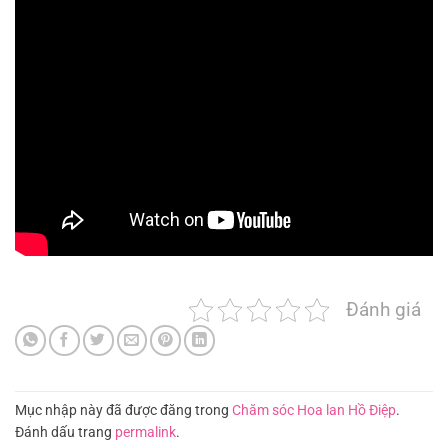
Đánh giá
Mục nhập này đã được đăng trong
Chăm sóc Hoa lan Hồ Điệp
.
Đánh dấu trang
permalink
.