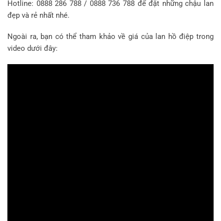
Hotline: 0888 286 788 / 0888 736 788 để đặt những chậu lan
đẹp và rẻ nhất nhé.
Ngoài ra, bạn có thể tham khảo về giá của lan hồ điệp trong
video dưới đây: