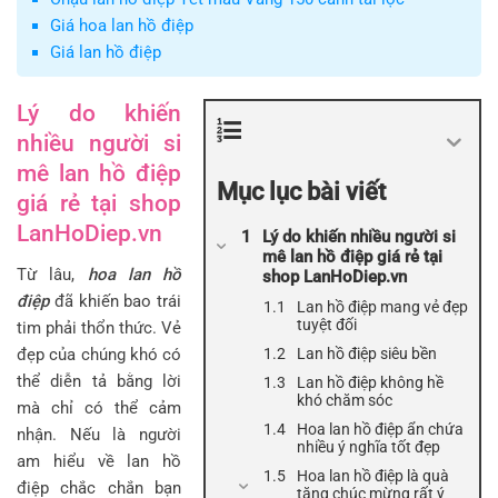
Giá hoa lan hồ điệp
Giá lan hồ điệp
Lý do khiến
nhiều người si
mê lan hồ điệp
Mục lục bài viết
giá rẻ tại shop
LanHoDiep.vn
Lý do khiến nhiều người si
mê lan hồ điệp giá rẻ tại
Từ lâu,
hoa lan hồ
shop LanHoDiep.vn
điệp
đã khiến bao trái
Lan hồ điệp mang vẻ đẹp
tuyệt đối
tim phải thổn thức. Vẻ
đẹp của chúng khó có
Lan hồ điệp siêu bền
thể diễn tả bằng lời
Lan hồ điệp không hề
khó chăm sóc
mà chỉ có thể cảm
Hoa lan hồ điệp ẩn chứa
nhận. Nếu là người
nhiều ý nghĩa tốt đẹp
am hiểu về lan hồ
Hoa lan hồ điệp là quà
điệp chắc chắn bạn
tặng chúc mừng rất ý