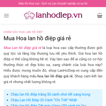
Chuyển
Siêu thị Hoa Lan - Dịch vụ Lan chuyên nghiệp và uy tín
đến
nội
dung
CHĂM SÓC HOA LAN HỒ ĐIỆP
Mua Hoa lan hồ điệp giá rẻ
Mua Lan hồ điệp giá rẻ
là loại hoa cao cấp thường được giới
quý tộc và tầng lớp thượng lưu rất yêu thích. Giá hoa lan hồ
điệp vì thế cũng không hề rẻ. Vậy làm sao để ai cũng có cơ hội
thưởng thức vẻ đẹp kiêu sa, sang chảnh của loài hoa này?
Hiểu được mong muốn đó, shop LanHoDiep.vn cung cấp đến
quý khách hàng mẫu
hoa lan hồ điệp giá rẻ
. Shop cam kết lan
giá rẻ nhưng chất lượng không rẻ.
Chậu lan hồ điệp trắng 50 cành chơi tết sang trọng
Chậu Lan Hồ Điệp 20 Cành “Chi Tiết” Nhất
Chậu lan hồ điệp Tết màu Vàng 150 cành tài lộc