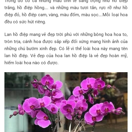
Trong đó có cả những màu tinh tế sang trọng như hồ điệp
trắng, hồ điệp hồng…. và những màu tươi tắn, rực rỡ như hồ
điệp đỏ, hồ điệp cam, vàng, màu đốm, màu sọc….Mỗi loại hoa
đều có sức hút riêng.
Lan hồ điệp mang vẻ đẹp trời phú với những bông hoa hoa to,
tròn trịa, cánh hoa được sắp xếp đối xứng mang hình ảnh của
những chú bướm xinh đẹp. Có lẽ vì thế loài hoa này mang tên
lan hồ điệp. Vẻ đẹp của hoa lan hồ điệp là vẻ đẹp hoàn mỹ,
hiếm loài hoa nào có được.