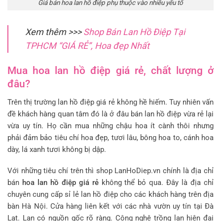
Giá bán hoa lan hồ điệp phụ thuộc vào nhiều yếu tố
Xem thêm >>>
Shop Bán Lan Hồ Điệp Tại
TPHCM “GIÁ RẺ”, Hoa đẹp Nhất
Mua hoa lan hồ điệp giá rẻ, chất lượng ở
đâu?
Trên thị trường lan hồ điệp giá rẻ không hề hiếm. Tuy nhiên vấn
đề khách hàng quan tâm đó là ở đâu bán lan hồ điệp vừa rẻ lại
vừa uy tín. Họ cần mua những chậu hoa ít cành thôi nhưng
phải đảm bảo tiêu chí hoa đẹp, tươi lâu, bông hoa to, cánh hoa
dày, lá xanh tươi không bị dập.
Với những tiêu chí trên thì shop LanHoDiep.vn chính là địa chỉ
bán
hoa lan hồ điệp giá rẻ
không thể bỏ qua. Đây là địa chỉ
chuyên cung cấp sỉ lẻ lan hồ điệp cho các khách hàng trên địa
bàn Hà Nội. Cửa hàng liên kết với các nhà vườn uy tín tại Đà
Lạt. Lan có nguồn gốc rõ ràng. Công nghệ trồng lan hiện đại