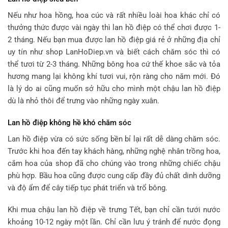
Nếu như hoa hồng, hoa cúc và rất nhiều loài hoa khác chỉ có
thưởng thức được vài ngày thì lan hồ điệp có thể chơi được 1-
2 tháng. Nếu bạn mua được lan hồ điệp giá rẻ ở những địa chỉ
uy tín như shop LanHoDiep.vn và biết cách chăm sóc thì có
thể tươi từ 2-3 tháng. Những bông hoa cứ thế khoe sắc và tỏa
hương mang lại không khí tươi vui, rộn ràng cho năm mới. Đó
là lý do ai cũng muốn sở hữu cho mình một chậu lan hồ điệp
dù là nhỏ thôi để trưng vào những ngày xuân.
Lan hồ điệp không hề khó chăm sóc
Lan hồ điệp vừa có sức sống bền bỉ lại rất dễ dàng chăm sóc.
Trước khi hoa đến tay khách hàng, những nghệ nhân trồng hoa,
cắm hoa của shop đã cho chúng vào trong những chiếc chậu
phù hợp. Bầu hoa cũng được cung cấp đầy đủ chất dinh dưỡng
và độ ẩm để cây tiếp tục phát triển và trổ bông.
Khi mua chậu lan hồ điệp về trưng Tết, bạn chỉ cần tưới nước
khoảng 10-12 ngày một lần. Chỉ cần lưu ý tránh để nước đọng