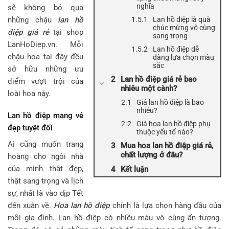
nghĩa
sẽ không bỏ qua
những chậu
lan hồ
Lan hồ điệp là quà
chúc mừng vô cùng
điệp giá rẻ
tại shop
sang trọng
LanHoDiep.vn. Mỗi
Lan hồ điệp dễ
chậu hoa tại đây đều
dàng lựa chọn màu
sắc
sở hữu những ưu
Lan hồ điệp giá rẻ bao
điểm vượt trội của
nhiêu một cành?
loài hoa này.
Giá lan hồ điệp là bao
nhiêu?
Lan hồ điệp mang vẻ
Giá hoa lan hồ điệp phụ
đẹp tuyệt đối
thuộc yếu tố nào?
Ai cũng muốn trang
Mua hoa lan hồ điệp giá rẻ,
chất lượng ở đâu?
hoàng cho ngôi nhà
của mình thật đẹp,
Kết luận
thật sang trọng và lịch
sự, nhất là vào dịp Tết
đến xuân về.
Hoa lan hồ điệp
chính là lựa chọn hàng đầu của
mỗi gia đình. Lan hồ điệp có nhiều màu vô cùng ấn tượng.