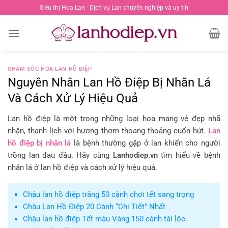
Chuyển
Siêu thị Hoa Lan - Dịch vụ Lan chuyên nghiệp và uy tín
đến
nội
dung
CHĂM SÓC HOA LAN HỒ ĐIỆP
Nguyên Nhân Lan Hồ Điệp Bị Nhăn Lá
Và Cách Xử Lý Hiệu Quả
Lan hồ điệp là một trong những loại hoa mang vẻ đẹp nhã
nhặn, thanh lịch với hương thơm thoang thoảng cuốn hút.
Lan
hồ điệp bị nhăn lá
là bệnh thường gặp ở lan khiến cho người
trồng lan đau đầu. Hãy cùng
Lanhodiep.vn
tìm hiểu về bệnh
nhăn lá ở lan hồ điệp và cách xử lý hiệu quả.
Chậu lan hồ điệp trắng 50 cành chơi tết sang trọng
Chậu Lan Hồ Điệp 20 Cành “Chi Tiết” Nhất
Chậu lan hồ điệp Tết màu Vàng 150 cành tài lộc