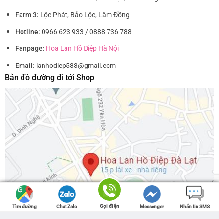
Farm 3:
Lộc Phát, Bảo Lộc, Lâm Đồng
Hotline:
0966 623 933 / 0888 736 788
Fanpage:
Hoa Lan Hồ Điệp Hà Nội
Email:
lanhodiep583@gmail.com
Bản đồ đường đi tới Shop
Gọi điện
Gọi điện
Tìm đường
Tìm đường
Chat Zalo
Chat Zalo
Messenger
Messenger
Nhắn tin SMS
Nhắn tin SMS