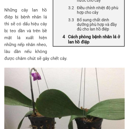
nước cho cây
Điều chỉnh nhiệt độ phù
Những cây lan hồ
hợp cho cây
điệp bị bệnh nhăn lá
Bổ sung chất dinh
thì sẽ có dấu hiệu cây
dưỡng phù hợp và đầy
đủ cho lan hồ điệp
bị teo dần và trên bề
Cách phòng bệnh nhăn lá ở
mặt lá xuất hiện
lan hồ điệp
những nếp nhăn nheo,
lâu dần nếu không
được chăm chút sẽ gây chết cây.