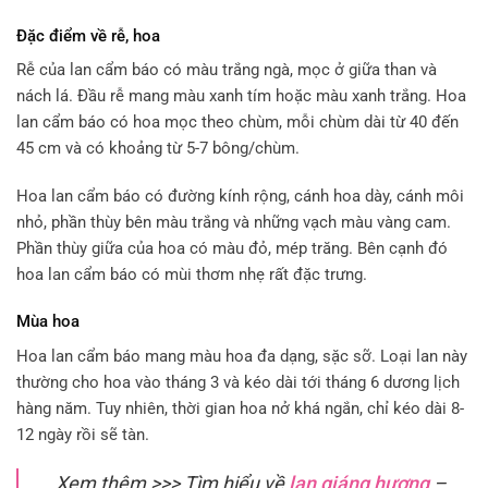
Đặc điểm về rễ, hoa
Rễ của lan cẩm báo có màu trắng ngà, mọc ở giữa than và
nách lá. Đầu rễ mang màu xanh tím hoặc màu xanh trắng. Hoa
lan cẩm báo có hoa mọc theo chùm, mỗi chùm dài từ 40 đến
45 cm và có khoảng từ 5-7 bông/chùm.
Hoa lan cẩm báo có đường kính rộng, cánh hoa dày, cánh môi
nhỏ, phần thùy bên màu trắng và những vạch màu vàng cam.
Phần thùy giữa của hoa có màu đỏ, mép trăng. Bên cạnh đó
hoa lan cẩm báo có mùi thơm nhẹ rất đặc trưng.
Mùa hoa
Hoa lan cẩm báo mang màu hoa đa dạng, sặc sỡ. Loại lan này
thường cho hoa vào tháng 3 và kéo dài tới tháng 6 dương lịch
hàng năm. Tuy nhiên, thời gian hoa nở khá ngắn, chỉ kéo dài 8-
12 ngày rồi sẽ tàn.
Xem thêm >>> Tìm hiểu về
lan giáng hương
–