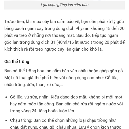
Lựa chọn giống lan cẩm báo
Trước tiên, khi mua cây lan cẩm bảo về, bạn cần phải xử lý gốc
bằng cách ngâm cây trong dung dịch Physan khoảng 15 đến 20
phút và treo ở những nơi thoáng mát. Sau đó, tiếp tục ngâm
gốc lan trong dung dịch B1 (40ml/16 lít nước ) trong 20 phút để
kích thích rễ rồi treo ngược cây lên giàn cho khô lá.
Giá thể trồng
Bạn có thể trồng hoa lan cẩm báo vào chậu hoặc ghép gốc gỗ.
Một số loại giá thể phổ biến với công dụng cao như: Gỗ lũa,
chậu trồng, dớn, than, xơ dừa,…
Gỗ lũa, vú sữa, nhãn: Kiểu dáng đẹp mắt, không bị mối mọt
hay nấm mốc tấn công. Bạn cần chà rửa rồi ngâm nước vôi
trong vòng 24 tiếng hoặc luộc lên.
Chậu trồng: Bạn có thể chọn những loại chậu trồng như
chậu đất nung, chậu gỗ, chậu nhựa. Lưu ý chọn kích thước