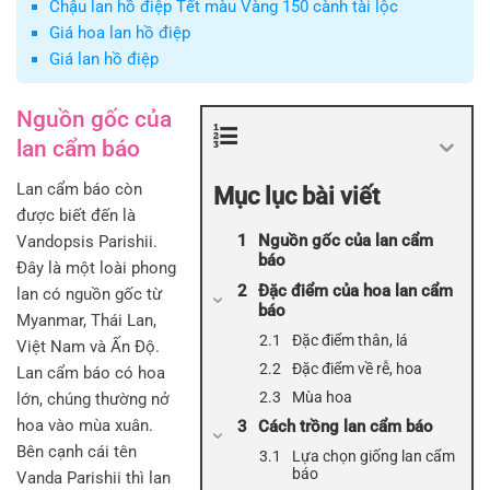
Chậu lan hồ điệp Tết màu Vàng 150 cành tài lộc
Giá hoa lan hồ điệp
Giá lan hồ điệp
Nguồn gốc của
lan cẩm báo
Lan cẩm báo còn
Mục lục bài viết
được biết đến là
Nguồn gốc của lan cẩm
Vandopsis Parishii.
báo
Đây là một loài phong
Đặc điểm của hoa lan cẩm
lan có nguồn gốc từ
báo
Myanmar, Thái Lan,
Đặc điểm thân, lá
Việt Nam và Ấn Độ.
Đặc điểm về rễ, hoa
Lan cẩm báo có hoa
Mùa hoa
lớn, chúng thường nở
hoa vào mùa xuân.
Cách trồng lan cẩm báo
Bên cạnh cái tên
Lựa chọn giống lan cẩm
báo
Vanda Parishii thì lan