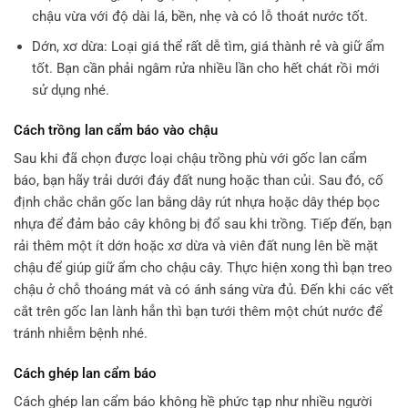
chậu vừa với độ dài lá, bền, nhẹ và có lỗ thoát nước tốt.
Dớn, xơ dừa: Loại giá thể rất dễ tìm, giá thành rẻ và giữ ẩm
tốt. Bạn cần phải ngâm rửa nhiều lần cho hết chát rồi mới
sử dụng nhé.
Cách trồng lan cẩm báo vào chậu
Sau khi đã chọn được loại chậu trồng phù với gốc lan cẩm
báo, bạn hãy trải dưới đáy đất nung hoặc than củi. Sau đó, cố
định chắc chắn gốc lan bằng dây rút nhựa hoặc dây thép bọc
nhựa để đảm bảo cây không bị đổ sau khi trồng. Tiếp đến, bạn
rải thêm một ít dớn hoặc xơ dừa và viên đất nung lên bề mặt
chậu để giúp giữ ẩm cho chậu cây. Thực hiện xong thì bạn treo
chậu ở chỗ thoáng mát và có ánh sáng vừa đủ. Đến khi các vết
cắt trên gốc lan lành hẳn thì bạn tưới thêm một chút nước để
tránh nhiễm bệnh nhé.
Cách ghép lan cẩm báo
Cách ghép lan cẩm báo không hề phức tạp như nhiều người