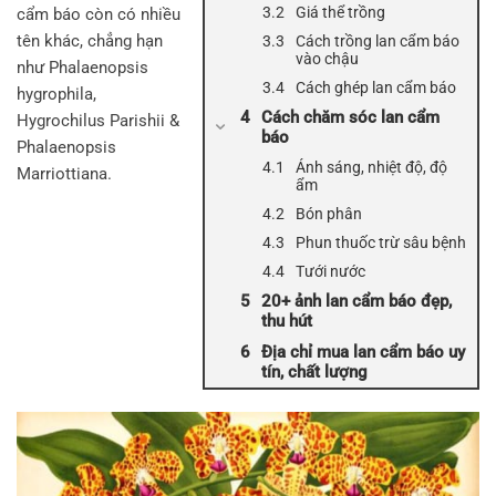
Giá thể trồng
cẩm báo còn có nhiều
tên khác, chẳng hạn
Cách trồng lan cẩm báo
vào chậu
như Phalaenopsis
Cách ghép lan cẩm báo
hygrophila,
Cách chăm sóc lan cẩm
Hygrochilus Parishii &
báo
Phalaenopsis
Ánh sáng, nhiệt độ, độ
Marriottiana.
ẩm
Bón phân
Phun thuốc trừ sâu bệnh
Tưới nước
20+ ảnh lan cẩm báo đẹp,
thu hút
Địa chỉ mua lan cẩm báo uy
tín, chất lượng