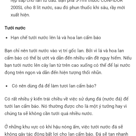
rệp sáp cho lan từ đầu. Bạn pha 5-7ml thuốc CONFIDOR
200SL cho 8 lít nước, sau đó phun thuốc khi sâu, rầy mới
xuất hiện.
Tưới nước
Hạn chế tưới nước lên lá và hoa lan cẩm báo
Bạn chỉ nên tưới nước vào vị trí gốc lan. Bởi vì lá và hoa lan
cẩm báo có thể bị ướt và dẫn đến nhiều vấn đề nguy hiểm. Nếu
bạn tưới nước lên cây lan từ trên cao xuống có thể để lại nước
đọng trên ngọn và dẫn đến hiện tượng thối nhũn.
Có nên dùng đá để làm tươi lan cẩm báo?
Có rất nhiều ý kiến trái chiều về việc sử dụng đá (nước đá) để
tưới lan cẩm báo. Nó thường được cho là một ý tưởng hay vì
chúng ta sẽ không cần tưới quá nhiều nước.
Ở những khu vực có khí hậu nóng ấm, việc tưới nước đá sẽ
không gây tác động bất lợi cho lan cẩm báo. Đá sẽ tan nhanh