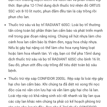
thời. Bạn pha 12-17ml dung dịch thuốc trừ nhện đỏ ORTUS
5SC với 8-10 lít nước, phun đẫm đều tán lá cây trồng rồi
phun cho lan.
Thuốc trừ sâu và bọ trĩ RADIANT 60SC: Loài bọ trĩ thường
tấn công toàn bộ phần thân lan cẩm báo và phát triển mạnh
mẽ trong giai đoạn nắng nóng. Chúng sẽ hút nhựa làm cho
cánh hoa lan cẩm báo bị thâm đen, ngụy hoa chảy nhựa.
Nếu bị gây hại nặng có thể làm cho hoa rụng hàng loạt
hoặc làm hoa nhanh tàn. Vì vậy, bạn có thể pha 15ml dung
dịch thuốc trừ sâu và bọ trĩ RADIANT 60SC cho bình 16 lít.
Sau đó, phun ướt đều cây trồng để tiêu diệt toàn bộ sâu
bệnh.
Thuốc trừ rệp sáp CONFIDOR 200SL: Rệp sáp là loài rệp gây
hại cho lan cẩm báo. Khi chúng ta đã diệt nó xong thì nọc
độc của nó vẫn còn lưu hại và vẫn làm gây hại cho lá lan.
Loài rệp này có khả năng sinh sôi rất nhanh và lây lan qua
các cây lan khác nên chúng ta phải có kế hoạch phòng trừ