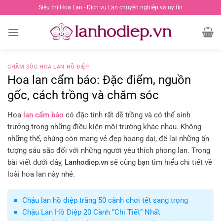
Chuyển
Siêu thị Hoa Lan - Dịch vụ Lan chuyên nghiệp và uy tín
đến
nội
dung
CHĂM SÓC HOA LAN HỒ ĐIỆP
Hoa lan cẩm báo: Đặc điểm, nguồn
gốc, cách trồng và chăm sóc
Hoa
lan cẩm báo
có đặc tính rất dễ trồng và có thể sinh
trưởng trong những điều kiện môi trường khác nhau. Không
những thế, chúng còn mang vẻ đẹp hoang dại, để lại những ấn
tượng sâu sắc đối với những người yêu thích phong lan. Trong
bài viết dưới đây,
Lanhodiep.vn
sẽ cùng bạn tìm hiểu chi tiết về
loài hoa lan này nhé.
Chậu lan hồ điệp trắng 50 cành chơi tết sang trọng
Chậu Lan Hồ Điệp 20 Cành “Chi Tiết” Nhất