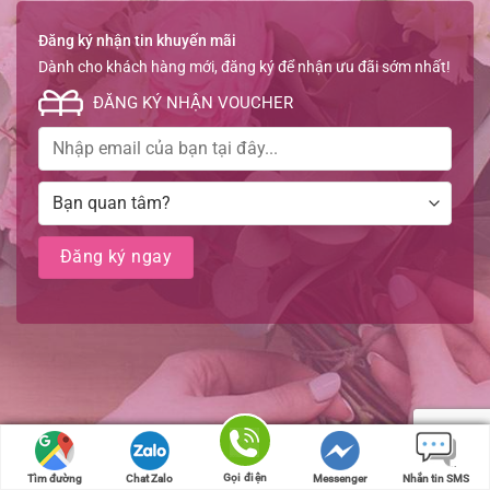
Đăng ký nhận tin khuyến mãi
Dành cho khách hàng mới, đăng ký để nhận ưu đãi sớm nhất!
ĐĂNG KÝ NHẬN VOUCHER
Gọi điện
Gọi điện
Tìm đường
Tìm đường
Chat Zalo
Chat Zalo
Messenger
Messenger
Nhắn tin SMS
Nhắn tin SMS