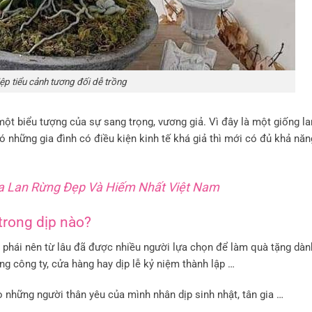
ệp tiểu cảnh tương đối dễ trồng
một biểu tượng của sự sang trọng, vương giả. Vì đây là một giống l
có những gia đình có điều kiện kinh tế khá giả thì mới có đủ khả nă
oa Lan Rừng Đẹp Và Hiếm Nhất Việt Nam
trong dịp nào?
ý phái nên từ lâu đã được nhiều người lựa chọn để làm quà tặng dà
ng công ty, cửa hàng hay dịp lễ kỷ niệm thành lập …
 những người thân yêu của mình nhân dịp sinh nhật, tân gia …