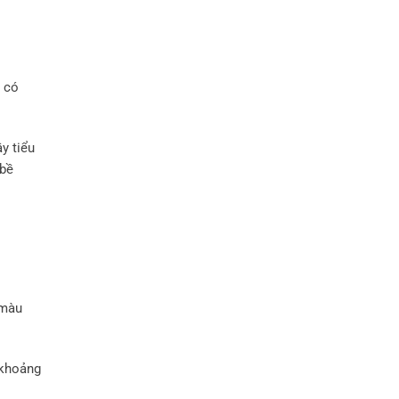
ã có
y tiểu
 bề
 màu
 khoảng