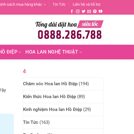
hính sách mua hàng khác
Tin Tức
Liên hệ và hỗ trợ
HỒ ĐIỆP
HOA LAN NGHỆ THUẬT
4
Chăm sóc Hoa lan Hồ Điệp
(194)
Vậy
Kiến thức Hoa lan Hồ Điệp
(89)
Kinh nghiệm Hoa lan Hồ Điệp
(29)
Tin Tức
(163)