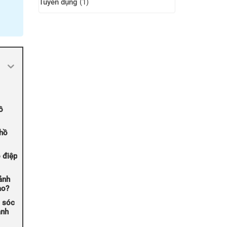
Tuyển dụng
(1)
ồ
 hồ
 điệp
ảnh
ào?
 sóc
ảnh