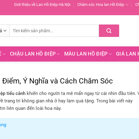
Giới thiệu về Lan Hồ Điệp Hà Nội
Chăm sóc Hoa lan Hồ Điệp
C
Tìm
kiếm:
Ề
CHẬU LAN HỒ ĐIỆP
MÀU LAN HỒ ĐIỆP
GIÁ LAN 
c Điểm, Ý Nghĩa và Cách Chăm Sóc
iệp tiểu cảnh
khiến cho người ta mê mẩn ngay từ cái nhìn đầu tiên. 
 trang trí không gian nhà ở hay làm quà tặng. Trong bài viết này
in liên quan đến loài hoa này.
ọng