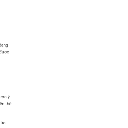
 dạng
 được
được ý
ên thế
sức