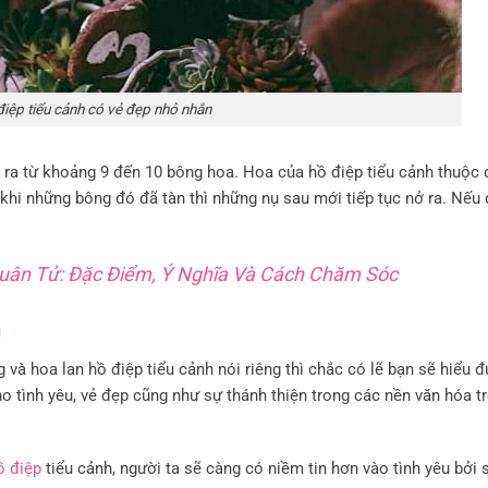
điệp tiểu cảnh có vẻ đẹp nhỏ nhắn
hi ra từ khoảng 9 đến 10 bông hoa. Hoa của hồ điệp tiểu cảnh thuộc
 khi những bông đó đã tàn thì những nụ sau mới tiếp tục nở ra. Nếu
uân Tử: Đặc Điểm, Ý Nghĩa Và Cách Chăm Sóc
h
và hoa lan hồ điệp tiểu cảnh nói riêng thì chắc có lẽ bạn sẽ hiểu 
o tình yêu, vẻ đẹp cũng như sự thánh thiện trong các nền văn hóа tr
ồ điệp
tiểu cảnh, người ta sẽ càng có niềm tin hơn νào tình yêu bởi 