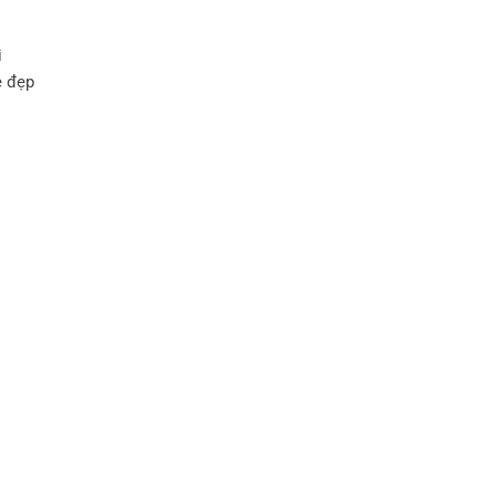
i
ẻ đẹp