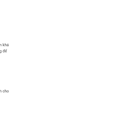
an khá
ng để
nh chо