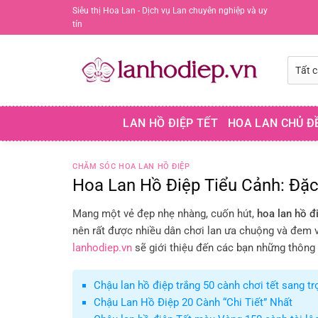
Chuyển
Siêu thị Hoa Lan - Dịch vụ Lan chuyên nghiệp và uy
tín
đến
nội
dung
LAN HỒ ĐIỆP TẾT
HOA LAN CHỦ Đ
CHĂM SÓC HOA LAN HỒ ĐIỆP
Hoa Lan Hồ Điệp Tiểu Cảnh: Đặ
Mang một vẻ đẹp nhẹ nhàng, cuốn hút,
hoa lan hồ đ
nên rất được nhiều dân chơi lan ưa chuộng và đem về
lanhodiep.vn
sẽ giới thiệu đến các bạn những thông t
Chậu lan hồ điệp trắng 50 cành chơi tết sang tr
Chậu Lan Hồ Điệp 20 Cành “Chi Tiết” Nhất