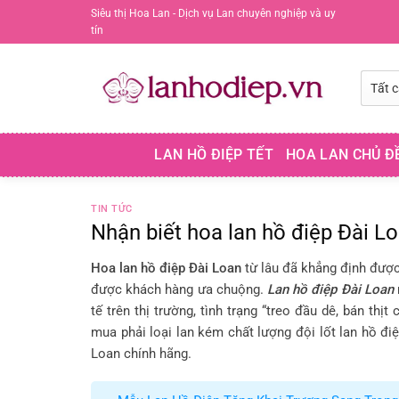
Chuyển
Siêu thị Hoa Lan - Dịch vụ Lan chuyên nghiệp và uy
tín
đến
nội
dung
LAN HỒ ĐIỆP TẾT
HOA LAN CHỦ Đ
TIN TỨC
Nhận biết hoa lan hồ điệp Đài L
Hoa lan hồ điệp Đài Loan
từ lâu đã khẳng định được 
được khách hàng ưa chuộng.
Lan hồ điệp Đài Loan
tế trên thị trường, tình trạng “treo đầu dê, bán th
mua phải loại lan kém chất lượng đội lốt lan hồ điệ
Loan chính hãng.