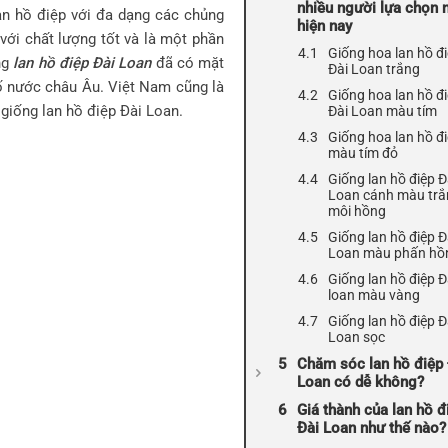
nhiều người lựa chọn 
an hồ điệp với đa dạng các chủng
hiện nay
 với chất lượng tốt và là một phần
Giống hoa lan hồ đ
ng
lan hồ điệp Đài Loan
đã có mặt
Đài Loan trắng
số nước châu Âu. Việt Nam cũng là
Giống hoa lan hồ đ
giống lan hồ điệp Đài Loan.
Đài Loan màu tím
Giống hoa lan hồ đ
màu tím đỏ
Giống lan hồ điệp Đ
Loan cánh màu trắ
môi hồng
Giống lan hồ điệp Đ
Loan màu phấn hồ
Giống lan hồ điệp Đ
loan màu vàng
Giống lan hồ điệp Đ
Loan sọc
Chăm sóc lan hồ điệp 
Loan có dễ không?
Giá thành của lan hồ đ
Đài Loan như thế nào?