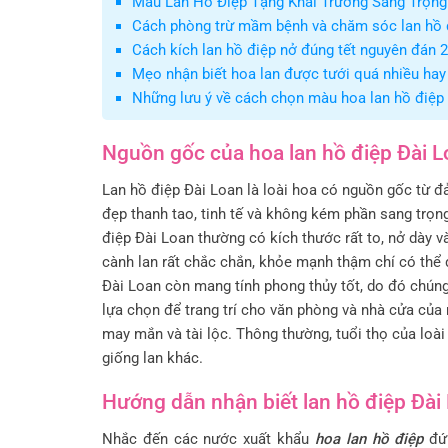
Mẫu Lan Hồ Điệp Tặng Khai Trương Sang Trọng 
Cách phòng trừ mầm bệnh và chăm sóc lan hồ
Cách kích lan hồ điệp nở đúng tết nguyên đán 
Mẹo nhận biết hoa lan được tưới quá nhiều hay
Những lưu ý về cách chọn màu hoa lan hồ điệp
Nguồn gốc của hoa lan hồ điệp Đài 
Lan hồ điệp Đài Loan là loài hoa có nguồn gốc từ 
đẹp thanh tao, tinh tế và không kém phần sang trọn
điệp Đài Loan thường có kích thước rất to, nở dày 
cành lan rất chắc chắn, khỏe mạnh thậm chí có thể 
Đài Loan còn mang tính phong thủy tốt, do đó chúng
lựa chọn để trang trí cho văn phòng và nhà cửa củ
may mắn và tài lộc. Thông thường, tuổi thọ của loài
giống lan khác.
Hướng dẫn nhận biết lan hồ điệp Đài
Nhắc đến các nước xuất khẩu
hoa lan hồ điệp
đứn