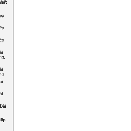
nhất
iệp
iệp
iệp
ài
ng,
ài
ng
ài
ài
Đài
iệp