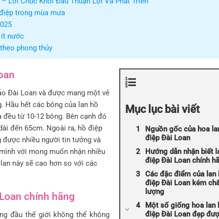
– Lời Chúc Khởi Đầu Thuận Lợi Và Phát Triển
 điệp trong mùa mưa
2025
 ít nước
 theo phong thủy
Loan
đảo Đài Loan và được mang một vẻ
g. Hầu hết các bông của lan hồ
Mục lục bài viết
và đều từ 10-12 bông. Bên cạnh đó
dài đến 65cm. Ngoài ra, hồ điệp
Nguồn gốc của hoa la
điệp Đài Loan
 được nhiều người tin tưởng và
a mình với mong muốn nhận nhiều
Hướng dẫn nhận biết l
điệp Đài Loan chính h
 lan này sẽ cao hơn so với các
Các đặc điểm của lan
điệp Đài Loan kém chấ
lượng
 Loan chính hãng
Một số giống hoa lan 
điệp Đài Loan đẹp đư
g đầu thế giới không thể không