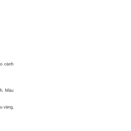
lo cành
nh. Màu
u vàng,