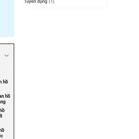
Tuyển dụng
(1)
n hồ
an hồ
ãng
 hồ
t
hồ
ợc