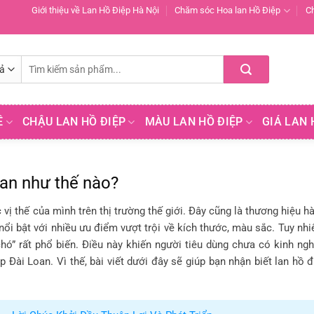
Giới thiệu về Lan Hồ Điệp Hà Nội
Chăm sóc Hoa lan Hồ Điệp
C
Tìm
kiếm:
Ề
CHẬU LAN HỒ ĐIỆP
MÀU LAN HỒ ĐIỆP
GIÁ LAN 
oan như thế nào?
vị thế của mình trên thị trường thế giới. Đây cũng là thương hiệu h
nổi bật với nhiều ưu điểm vượt trội về kích thước, màu sắc. Tuy nhi
ịt chó” rất phổ biến. Điều này khiến người tiêu dùng chưa có kinh ng
p Đài Loan. Vì thế, bài viết dưới đây sẽ giúp bạn nhận biết lan hồ đ