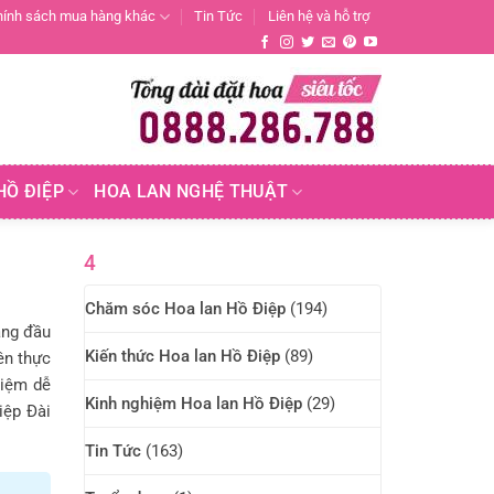
hính sách mua hàng khác
Tin Tức
Liên hệ và hỗ trợ
HỒ ĐIỆP
HOA LAN NGHỆ THUẬT
4
Chăm sóc Hoa lan Hồ Điệp
(194)
àng đầu
Kiến thức Hoa lan Hồ Điệp
(89)
ên thực
hiệm dễ
Kinh nghiệm Hoa lan Hồ Điệp
(29)
iệp Đài
Tin Tức
(163)