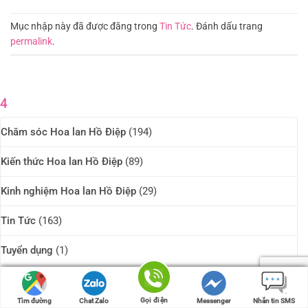
Mục nhập này đã được đăng trong
Tin Tức
. Đánh dấu trang
permalink
.
4
Chăm sóc Hoa lan Hồ Điệp
(194)
Kiến thức Hoa lan Hồ Điệp
(89)
Kinh nghiệm Hoa lan Hồ Điệp
(29)
Tin Tức
(163)
Tuyển dụng
(1)
Gọi điện
Gọi điện
Tìm đường
Tìm đường
Chat Zalo
Chat Zalo
Messenger
Messenger
Nhắn tin SMS
Nhắn tin SMS