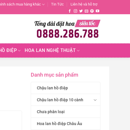
hính sách mua hàng khác
Tin Tức
Liên hệ và hỗ trợ
HỒ ĐIỆP
HOA LAN NGHỆ THUẬT
Danh mục sản phẩm
Chậu lan hồ điệp
Chậu lan hồ điệp 10 cành
Chưa phân loại
Hoa lan hồ điệp Châu Âu