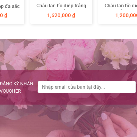
Chậu lan hồ điệp trắng
Chậu lan hồ đi
ệp đa sắc
mini để bàn
cành chắp cánh
00
₫
1,620,000
₫
1,200,0
ĐĂNG KÝ NHẬN
VOUCHER