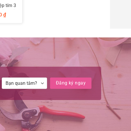
ệp tím 3
 tình yêu
00
₫