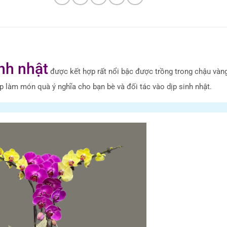
nh nhật
được kết hợp rất nổi bậc được trồng trong chậu vàn
 làm món quà ý nghĩa cho bạn bè và đối tác vào dịp sinh nhật.