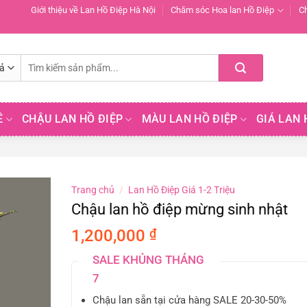
Giới thiệu về Lan Hồ Điệp Hà Nội
Chăm sóc Hoa lan Hồ Điệp
C
Tìm
kiếm:
Ề
CHẬU LAN HỒ ĐIỆP
MÀU LAN HỒ ĐIỆP
GIÁ LAN 
Trang chủ
/
Lan Hồ Điệp Giá 1-2 Triệu
Chậu lan hồ điệp mừng sinh nhật
1,200,000
₫
SALE KHỦNG THÁNG
7
Chậu lan sẵn tại cửa hàng SALE 20-30-50%