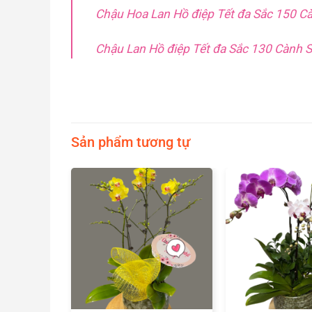
Chậu Hoa Lan Hồ điệp Tết đa Sắc 150 Cà
Chậu Lan Hồ điệp Tết đa Sắc 130 Cành 
Sản phẩm tương tự