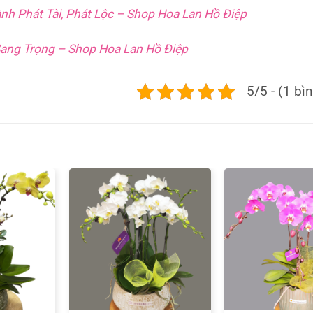
nh Phát Tài, Phát Lộc – Shop Hoa Lan Hồ Điệp
Sang Trọng – Shop Hoa Lan Hồ Điệp
5/5 - (1 bì