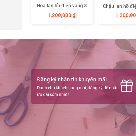
hồng – quà
Hoa lan hồ điệp vàng 3
Chậu lan hồ đi
 yêu
cành chúc mừng
00
₫
1,200,000
₫
1,200,0
Đăng ký nhận tin khuyến mãi
Dành cho khách hàng mới, đăng ký để nhận
ưu đãi sớm nhất!