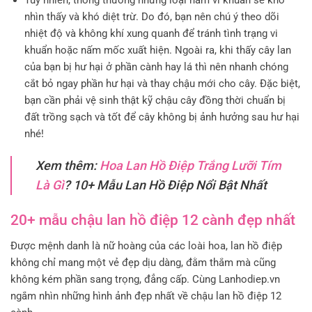
Tuy nhiên, thông thường những loại nấm vi khuẩn sẽ khó
nhìn thấy và khó diệt trừ. Do đó, bạn nên chú ý theo dõi
nhiệt độ và không khí xung quanh để tránh tình trạng vi
khuẩn hoặc nấm mốc xuất hiện. Ngoài ra, khi thấy cây lan
của bạn bị hư hại ở phần cành hay lá thì nên nhanh chóng
cắt bỏ ngay phần hư hại và thay chậu mới cho cây. Đặc biệt,
bạn cần phải vệ sinh thật kỹ chậu cây đồng thời chuẩn bị
đất trồng sạch và tốt để cây không bị ảnh hưởng sau hư hại
nhé!
Xem thêm:
Hoa Lan Hồ Điệp Trắng Lưỡi Tím
Là Gì
? 10+ Mẫu Lan Hồ Điệp Nổi Bật Nhất
20+ mẫu chậu lan hồ điệp 12 cành đẹp nhất
Được mệnh danh là nữ hoàng của các loài hoa, lan hồ điệp
không chỉ mang một vẻ đẹp dịu dàng, đằm thắm mà cũng
không kém phần sang trọng, đẳng cấp. Cùng Lanhodiep.vn
ngắm nhìn những hình ảnh đẹp nhất về chậu lan hồ điệp 12