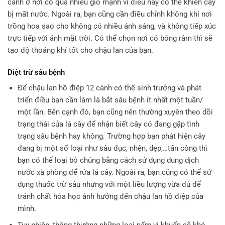
cành ở nơi có quá nhiều gió mạnh vì điều này có thể khiến cây
bị mất nước. Ngoài ra, bạn cũng cần điều chỉnh không khí nơi
trồng hoa sao cho không có nhiều ánh sáng, và không tiếp xúc
trực tiếp với ánh mặt trời. Có thể chọn nơi có bóng râm thì sẽ
tạo độ thoáng khí tốt cho chậu lan của bạn.
Diệt trừ sâu bệnh
Để chậu lan hồ điệp 12 cành có thể sinh trưởng và phát
triển điều bạn cần làm là bắt sâu bệnh ít nhất một tuần/
một lần. Bên cạnh đó, bạn cũng nên thường xuyên theo dõi
trạng thái của lá cây để nhận biết cây có đang gặp tình
trạng sâu bệnh hay không. Trường hợp bạn phát hiện cây
đang bị một số loại như sâu đục, nhện, dẹp,…tấn công thì
bạn có thể loại bỏ chúng bằng cách sử dụng dung dịch
nước xà phòng để rửa lá cây. Ngoài ra, bạn cũng có thể sử
dụng thuốc trừ sâu nhưng với một liều lượng vừa đủ để
tránh chất hóa học ảnh hưởng đến chậu lan hồ điệp của
mình.