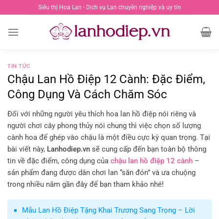
Chuyển
Siêu thị Hoa Lan - Dịch vụ Lan chuyên nghiệp và uy tín
đến
nội
dung
TIN TỨC
Chậu Lan Hồ Điệp 12 Cành: Đặc Điểm,
Công Dụng Và Cách Chăm Sóc
Đối với những người yêu thích hoa lan hồ điệp nói riêng và
người chơi cây phong thủy nói chung thì việc chọn số lượng
cành hoa để ghép vào chậu là một điều cực kỳ quan trọng. Tại
bài viết này,
L
anhodiep.vn
sẽ cung cấp đến bạn toàn bộ thông
tin về đặc điểm, công dụng của
chậu lan hồ điệp 12 cành
–
sản phẩm đang được dân chơi lan “săn đón” và ưa chuộng
trong nhiều năm gần đây để bạn tham khảo nhé!
Mẫu Lan Hồ Điệp Tặng Khai Trương Sang Trọng – Lời