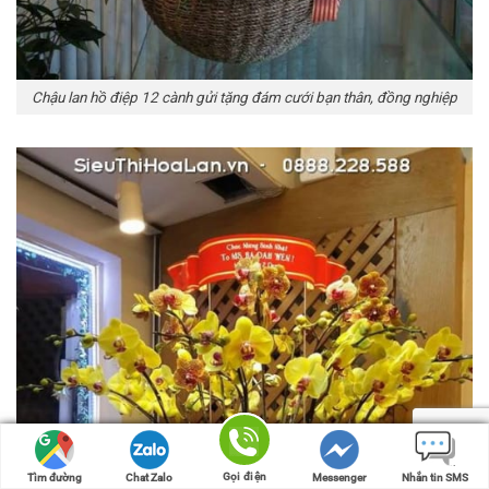
Chậu lan hồ điệp 12 cành gửi tặng đám cưới bạn thân, đồng nghiệp
Gọi điện
Gọi điện
Tìm đường
Tìm đường
Chat Zalo
Chat Zalo
Messenger
Messenger
Nhắn tin SMS
Nhắn tin SMS