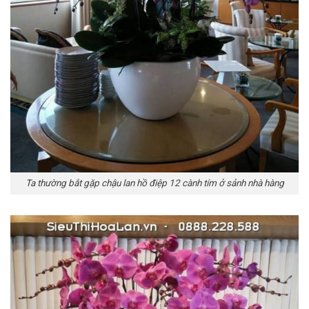
Ta thường bắt gặp chậu lan hồ điệp 12 cành tím ở sảnh nhà hàng