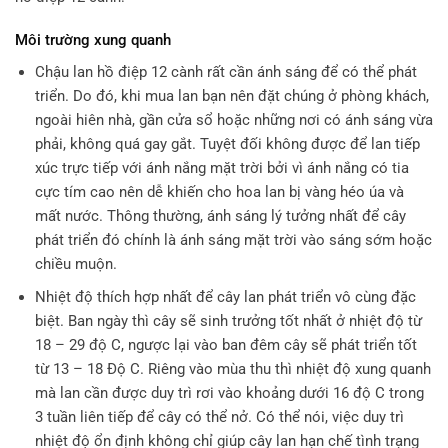
Môi trường xung quanh
Chậu lan hồ điệp 12 cành rất cần ánh sáng để có thể phát
triển. Do đó, khi mua lan bạn nên đặt chúng ở phòng khách,
ngoài hiên nhà, gần cửa sổ hoặc những nơi có ánh sáng vừa
phải, không quá gay gắt. Tuyệt đối không được để lan tiếp
xúc trực tiếp với ánh nắng mặt trời bởi vì ánh nắng có tia
cực tím cao nên dễ khiến cho hoa lan bị vàng héo úa và
mất nước. Thông thường, ánh sáng lý tưởng nhất để cây
phát triển đó chính là ánh sáng mặt trời vào sáng sớm hoặc
chiều muộn.
Nhiệt độ thích hợp nhất để cây lan phát triển vô cùng đặc
biệt. Ban ngày thì cây sẽ sinh trưởng tốt nhất ở nhiệt độ từ
18 – 29 độ C, ngược lại vào ban đêm cây sẽ phát triển tốt
từ 13 – 18 Độ C. Riêng vào mùa thu thì nhiệt độ xung quanh
mà lan cần được duy trì rơi vào khoảng dưới 16 độ C trong
3 tuần liên tiếp để cây có thể nở. Có thể nói, việc duy trì
nhiệt độ ổn định không chỉ giúp cây lan hạn chế tình trạng