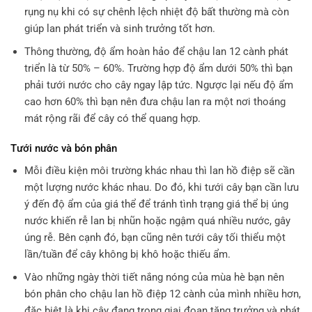
rụng nụ khi có sự chênh lệch nhiệt độ bất thường mà còn
giúp lan phát triển và sinh trưởng tốt hơn.
Thông thường, độ ẩm hoàn hảo để chậu lan 12 cành phát
triển là từ 50% – 60%. Trường hợp độ ẩm dưới 50% thì bạn
phải tưới nước cho cây ngay lập tức. Ngược lại nếu độ ẩm
cao hơn 60% thì bạn nên đưa chậu lan ra một nơi thoáng
mát rộng rãi để cây có thể quang hợp.
Tưới nước và bón phân
Mỗi điều kiện môi trường khác nhau thì lan hồ điệp sẽ cần
một lượng nước khác nhau. Do đó, khi tưới cây bạn cần lưu
ý đến độ ẩm của giá thể để tránh tình trạng giá thể bị úng
nước khiến rễ lan bị nhũn hoặc ngậm quá nhiều nước, gây
úng rễ. Bên cạnh đó, bạn cũng nên tưới cây tối thiểu một
lần/tuần để cây không bị khô hoặc thiếu ẩm.
Vào những ngày thời tiết nắng nóng của mùa hè bạn nên
bón phân cho chậu lan hồ điệp 12 cành của mình nhiều hơn,
đặc biệt là khi cây đang trong giai đoạn tăng trưởng và phát