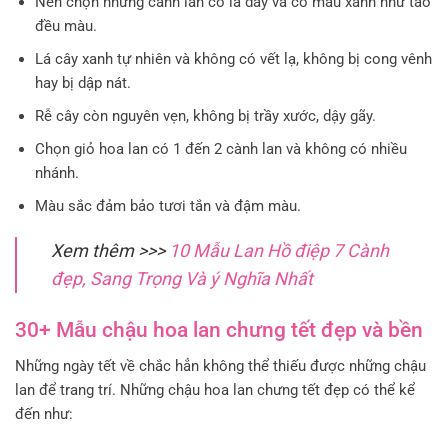
Nên chọn những cành lan có lá dày và có màu xanh như tào
đều màu.
Lá cây xanh tự nhiên và không có vết lạ, không bị cong vênh
hay bị dập nát.
Rễ cây còn nguyên vẹn, không bị trầy xước, dậy gãy.
Chọn giỏ hoa lan có 1 đến 2 cành lan và không có nhiều
nhánh.
Màu sắc đảm bảo tươi tắn và đậm màu.
Xem thêm >>>
10 Mẫu Lan Hồ điệp 7 Cành
đẹp, Sang Trọng Và ý Nghĩa Nhất
30+ Mẫu chậu hoa lan chưng tết đẹp và bền
Những ngày tết về chắc hẳn không thể thiếu được những chậu
lan để trang trí. Những chậu hoa lan chưng tết đẹp có thể kể
đến như: