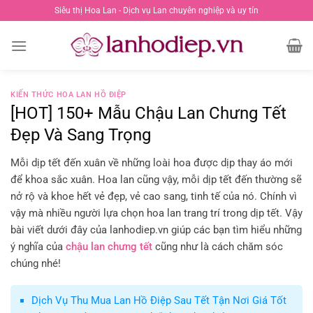
Chuyển
Siêu thị Hoa Lan - Dịch vụ Lan chuyên nghiệp và uy tín
đến
nội
dung
KIẾN THỨC HOA LAN HỒ ĐIỆP
[HOT] 150+ Mẫu Chậu Lan Chưng Tết
Đẹp Và Sang Trọng
Mỗi dịp tết đến xuân về những loài hoa được dịp thay áo mới
để khoa sắc xuân. Hoa lan cũng vậy, mỗi dịp tết đến thường sẽ
nở rộ và khoe hết vẻ đẹp, vẻ cao sang, tinh tế của nó. Chính vì
vậy mà nhiều người lựa chọn hoa lan trang trí trong dịp tết. Vậy
bài viết dưới đây của lanhodiep.vn giúp các bạn tìm hiểu những
ý nghĩa của
chậu lan chưng tết
cũng như là cách chăm sóc
chúng nhé!
Dịch Vụ Thu Mua Lan Hồ Điệp Sau Tết Tận Nơi Giá Tốt