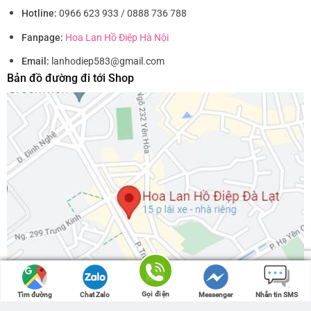
Hotline:
0966 623 933 / 0888 736 788
Fanpage:
Hoa Lan Hồ Điệp Hà Nội
Email:
lanhodiep583@gmail.com
Bản đồ đường đi tới Shop
Gọi điện
Gọi điện
Tìm đường
Tìm đường
Chat Zalo
Chat Zalo
Messenger
Messenger
Nhắn tin SMS
Nhắn tin SMS