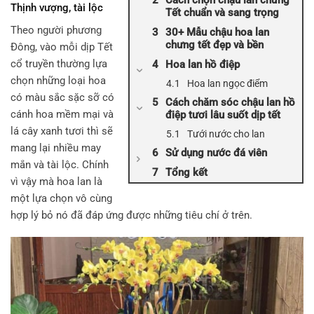
Cách chọn chậu lan chưng
Thịnh vượng, tài lộc
Tết chuẩn và sang trọng
Theo người phương
30+ Mẫu chậu hoa lan
chưng tết đẹp và bền
Đông, vào mỗi dịp Tết
cổ truyền thường lựa
Hoa lan hồ điệp
chọn những loại hoa
Hoa lan ngọc điểm
có màu sắc sặc sỡ có
Cách chăm sóc chậu lan hồ
cánh hoa mềm mại và
điệp tươi lâu suốt dịp tết
lá cây xanh tươi thì sẽ
Tưới nước cho lan
mang lại nhiều may
Sử dụng nước đá viên
mắn và tài lộc. Chính
Tổng kết
vì vậy mà hoa lan là
một lựa chọn vô cùng
hợp lý bỏ nó đã đáp ứng được những tiêu chí ở trên.