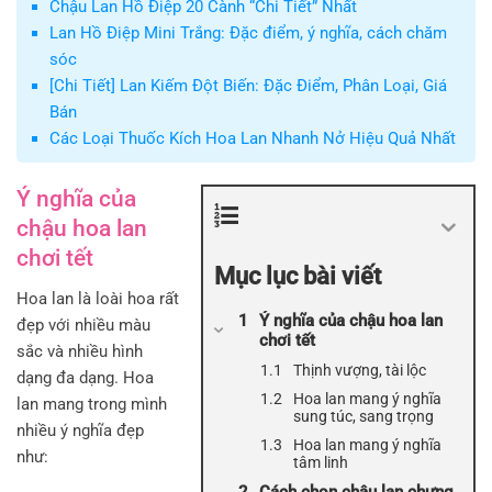
Chậu Lan Hồ Điệp 20 Cành “Chi Tiết” Nhất
Lan Hồ Điệp Mini Trắng: Đặc điểm, ý nghĩa, cách chăm
sóc
[Chi Tiết] Lan Kiếm Đột Biến: Đặc Điểm, Phân Loại, Giá
Bán
Các Loại Thuốc Kích Hoa Lan Nhanh Nở Hiệu Quả Nhất
Ý nghĩa của
chậu hoa lan
chơi tết
Mục lục bài viết
Hoa lan là loài hoa rất
Ý nghĩa của chậu hoa lan
đẹp với nhiều màu
chơi tết
sắc và nhiều hình
Thịnh vượng, tài lộc
dạng đa dạng. Hoa
Hoa lan mang ý nghĩa
lan mang trong mình
sung túc, sang trọng
nhiều ý nghĩa đẹp
Hoa lan mang ý nghĩa
như:
tâm linh