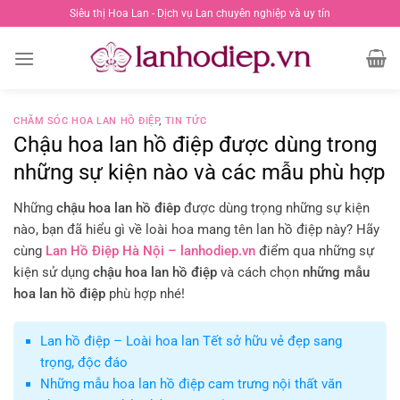
Chuyển
Siêu thị Hoa Lan - Dịch vụ Lan chuyên nghiệp và uy tín
đến
nội
dung
CHĂM SÓC HOA LAN HỒ ĐIỆP
,
TIN TỨC
Chậu hoa lan hồ điệp được dùng trong
những sự kiện nào và các mẫu phù hợp
Những
chậu hoa lan hồ điêp
được dùng trọng những sự kiện
nào, bạn đã hiểu gì về loài hoa mang tên lan hồ điệp này? Hãy
cùng
Lan Hồ Điệp Hà Nội – lanhodiep.vn
điểm qua những sự
kiện sử dụng
chậu hoa lan hồ điệp
và cách chọn
những mẫu
hoa lan hồ điệp
phù hợp nhé!
Lan hồ điệp – Loài hoa lan Tết sở hữu vẻ đẹp sang
trọng, độc đáo
Những mẫu hoa lan hồ điệp cam trưng nội thất văn