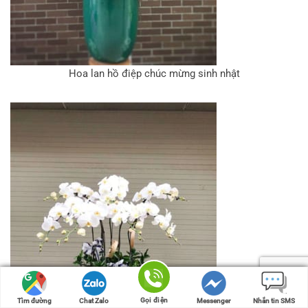
Hoa lan hồ điệp chúc mừng sinh nhật
Gọi điện
Gọi điện
Tìm đường
Tìm đường
Chat Zalo
Chat Zalo
Messenger
Messenger
Nhắn tin SMS
Nhắn tin SMS