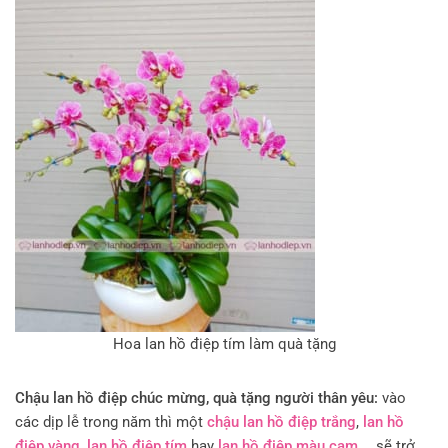
Hoa lan hồ điệp tím làm quà tặng
Chậu lan hồ điệp chúc mừng, quà tặng người thân yêu:
vào
các dịp lễ trong năm thì một
chậu lan hồ điệp trắng
,
lan hồ
điệp vàng
,
lan hồ điệp tím
hay
lan hồ điệp màu cam
…. sẽ trở