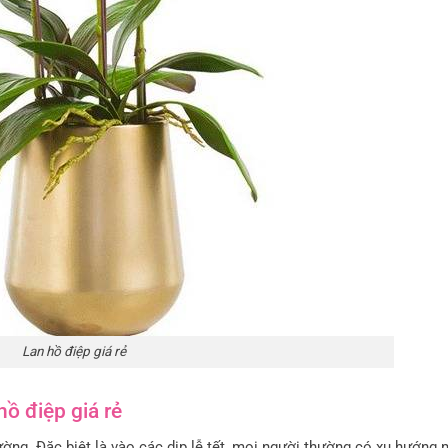
Lan hồ điệp giá rẻ
hồ điệp giá rẻ
rường. Đặc biệt là vào các dịp lễ tết, mọi người thường có xu hướng 