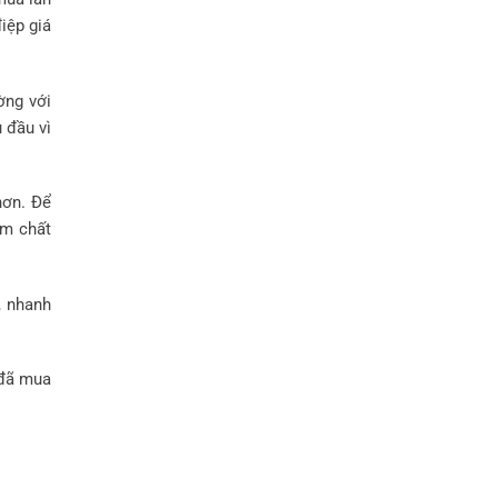
iệp giá
ờng với
 đầu vì
hơn. Để
ẩm chất
, nhanh
 đã mua