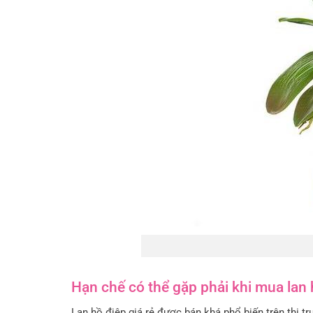
Hạn chế có thể gặp phải khi mua lan 
Lan hồ điệp giá rẻ được bán khá phổ biến trên thị t