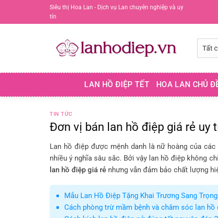
Chuyển
Siêu thị Hoa Lan - Dịch vụ Lan chuyên nghiệp và uy
tín
đến
nội
dung
LAN HỒ ĐIỆP TẾT
HOA LAN CHỦ Đ
TIN TỨC
Đơn vị bán lan hồ điệp giá rẻ uy t
Lan hồ điệp được mệnh danh là nữ hoàng của các 
nhiều ý nghĩa sâu sắc. Bởi vậy lan hồ điệp không ch
lan hồ điệp giá rẻ
nhưng vẫn đảm bảo chất lượng hi
Mẫu Lan Hồ Điệp Tặng Khai Trương Sang Trọng 
Cách phòng trừ mầm bệnh và chăm sóc lan hồ