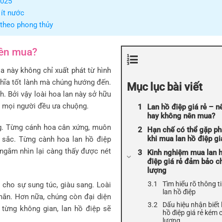
2025
 ít nước
 theo phong thủy
nên mua?
a này không chỉ xuất phát từ hình
hĩa tốt lành mà chúng hướng đến.
Mục lục bài viết
h. Bởi vậy loài hoa lan này sở hữu
t mọi người đều ưa chuộng.
Lan hồ điệp giá rẻ – n
hay không nên mua?
ng. Từng cánh hoa cân xứng, muôn
Hạn chế có thể gặp ph
khi mua lan hồ điệp gi
sắc. Từng cành hoa lan hồ điệp
ngắm nhìn lại càng thấy được nét
Kinh nghiệm mua lan 
điệp giá rẻ đảm bảo c
lượng
Tìm hiểu rõ thông ti
 cho sự sung túc, giàu sang. Loài
lan hồ điệp
mắn. Hơn nữa, chúng còn đại diện
Dấu hiệu nhận biết 
 từng không gian, lan hồ điệp sẽ
hồ điệp giá rẻ kém 
lượng