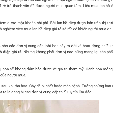
á rẻ
trở thành vấn đề được người mua quan tâm. Liệu mua lan hồ đ
kiệm được một khoản chi phí. Bởi lan hồ điệp được bán trên thị trư
h nghiệm việc mua lan hồ điệp giá rẻ sẽ rất dễ khiến người mua đau
n cho các đơn vị cung cấp loài hoa này ra đời và hoạt động nhiều 
ồ điệp giá rẻ
. Nhưng không phải đơn vị nào cũng mang lại sản ph
ng, hoa sẽ không đảm bảo được về giá trị thẩm mỹ. Cánh hoa mỏng
i của người mua.
óc sau khi tàn hoa. Cây dễ bị chết hoặc mắc bệnh. Tưởng chừng bạn
 ra là đang bị các đơn vị cung cấp thiếu uy tín lừa đảo.