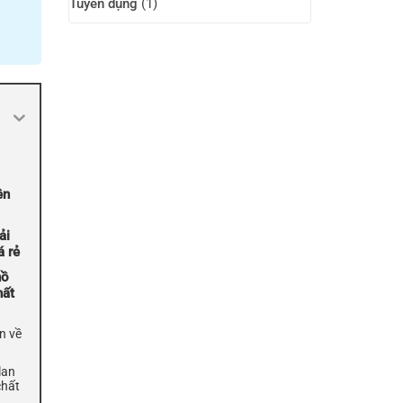
Tuyển dụng
(1)
ên
ải
á rẻ
hồ
hất
n về
lan
chất