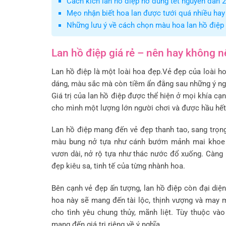
Cách kích lan hồ điệp nở đúng tết nguyên đán 
Mẹo nhận biết hoa lan được tưới quá nhiều hay
Những lưu ý về cách chọn màu hoa lan hồ điệp
Lan hồ điệp giá rẻ – nên hay không 
Lan hồ điệp là một loài hoa đẹp.Vẻ đẹp của loài ho
dáng, màu sắc mà còn tiềm ẩn đằng sau những ý ng
Giá trị của lan hồ điệp được thể hiện ở mọi khía cạn
cho mình một lượng lớn người chơi và được hầu hế
Lan hồ điệp mang đến vẻ đẹp thanh tao, sang trọ
màu bung nở tựa như cánh bướm mảnh mai khoe 
vươn dài, nở rộ tựa như thác nước đổ xuống. Càng 
đẹp kiêu sa, tinh tế của từng nhành hoa.
Bên cạnh vẻ đẹp ấn tượng, lan hồ điệp còn đại diện
hoa này sẽ mang đến tài lộc, thịnh vượng và may 
cho tình yêu chung thủy, mãnh liệt. Tùy thuộc vào
mang đến giá trị riêng về ý nghĩa.