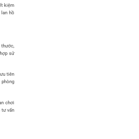
ết kiệm
 lan hồ
 thước,
 hợp sử
ưu tiên
n phòng
an chơi
 tư vấn