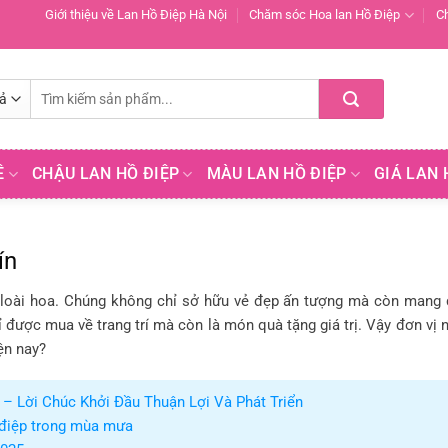
Giới thiệu về Lan Hồ Điệp Hà Nội
Chăm sóc Hoa lan Hồ Điệp
C
Tìm
kiếm:
Ề
CHẬU LAN HỒ ĐIỆP
MÀU LAN HỒ ĐIỆP
GIÁ LAN 
ín
loài hoa. Chúng không chỉ sở hữu vẻ đẹp ấn tượng mà còn mang 
ỉ được mua về trang trí mà còn là món quà tặng giá trị. Vậy đơn vị
ện nay?
– Lời Chúc Khởi Đầu Thuận Lợi Và Phát Triển
 điệp trong mùa mưa