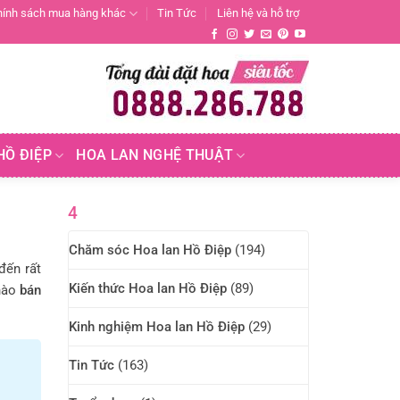
hính sách mua hàng khác
Tin Tức
Liên hệ và hỗ trợ
HỒ ĐIỆP
HOA LAN NGHỆ THUẬT
4
Chăm sóc Hoa lan Hồ Điệp
(194)
đến rất
Kiến thức Hoa lan Hồ Điệp
(89)
 nào
bán
Kinh nghiệm Hoa lan Hồ Điệp
(29)
Tin Tức
(163)