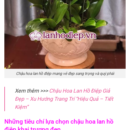
Chậu hoa lan hồ điệp mang vẻ đẹp sang trọng và quý phái
Xem thêm >>>
Chậu Hoa Lan Hồ Điệp Giả
Đẹp – Xu Hướng Trang Trí “Hiệu Quả – Tiết
Kiệm”
Những tiêu chí lựa chọn chậu hoa lan hồ
điệp khai trương đẹp