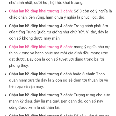
như sinh nhật, cưới hỏi, hội hè, khai trương.
Chậu lan hồ điệp khai trương 3 cành
: Số 3 còn có ý nghĩa là
chắc chắn, bền vững, hàm chứa ý nghĩa là phúc, lộc, thọ.
Chậu lan hồ điệp khai trương 4 cành:
Trong cách phát âm
của tiếng Trung Quốc, tứ giống như chữ “tử”. Vì thế, đây là
con số không được may mắn.
Chậu lan hồ điệp khai trương 5 cành
: mang ý nghĩa như sự
thịnh vượng và hạnh phúc mà mỗi gia đình đều mong ước
đạt được. Đây còn là con số tuyệt vời dùng trong bài trí
phong thủy.
Chậu lan hồ điệp khai trương 6 cành hoặc 8 cành:
Theo
quan niệm xưa thì đây là 2 con số sẽ đem tới thuận lợi về
tiền bạc và vận may.
Chậu lan hồ điệp khai trương 7 cành:
Tượng trưng cho sức
mạnh kỳ diệu, đẩy lùi ma quỷ. Bên cạnh đó, con số này
cũng được xem là số thần tài.
Chậu lan hồ điệp khai trương 9 cành:
Số này luôn được coi