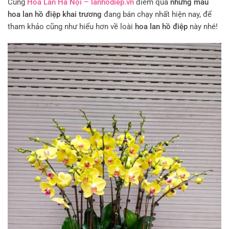
Cùng
Hoa Lan Hà Nội – lanhodiep.vn
điểm qua
những mẫu
hoa lan hồ điệp khai trương
đang bán chạy nhất hiện nay, để
tham khảo cũng như hiểu hơn về loài
hoa lan hồ điệp
này nhé!