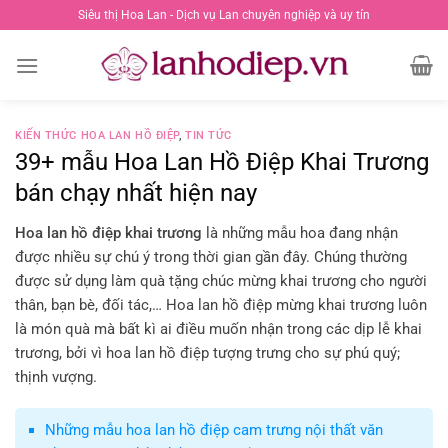
Chuyển
Siêu thị Hoa Lan - Dịch vụ Lan chuyên nghiệp và uy tín
đến
nội
dung
KIẾN THỨC HOA LAN HỒ ĐIỆP
,
TIN TỨC
39+ mẫu Hoa Lan Hồ Điệp Khai Trương
bán chạy nhất hiện nay
Hoa lan hồ điệp khai trương
là những mẫu hoa đang nhận
được nhiều sự chú ý trong thời gian gần đây. Chúng thường
được sử dụng làm quà tặng chúc mừng khai trương cho người
thân, bạn bè, đối tác,… Hoa lan hồ điệp mừng khai trương luôn
là món quà mà bất kì ai điều muốn nhận trong các dịp lễ khai
trương, bởi vì hoa lan hồ điệp tượng trưng cho sự phú quý;
thịnh vượng.
Những mẫu hoa lan hồ điệp cam trưng nội thất văn