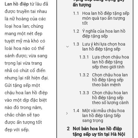
Lan hồ điệp
từ lâu đã
ấn tượng
được truyền tai nhau
Hoa lan hồ điệp tặng sếp
món quà tạo ấn tượng
là nữ hoàng của các
tốt
loại hoa lan; chúng
Ý nghĩa của hoa lan hồ
mang một nét đẹp
điệp tặng sếp
tuyệt mỹ mà khó có
Lưu ý khi lựa chọn hoa
loài hoa nào có thể
lan hồ điệp tặng sếp
sánh được; vừa sang
Lựa chọn chậu hoa
lan hồ điệp tặng
trọng lại vừa trang
sếp theo giới tính
nhã có chút cổ điển
Chọn chậu hoa lan
nhưng lại rất hiện đại.
hồ điệp tặng sếp
theo bản mệnh
Gửi tặng sếp một
chậu hoa lan hồ điệp
Chọn chậu hoa lan
hồ điệp tặng sếp
vào một dịp đặc biệt
theo số lượng cành
nào đó trong năm,
Một vài mẫu chậu hoa
chắc chắn sẽ tạo
lan hồ điệp tặng Sếp
sang trọng
được ấn tượng tốt
Nơi bán hoa lan hồ điệp
đẹp với sếp.
tặng sếp uy tín tại Hà Nội