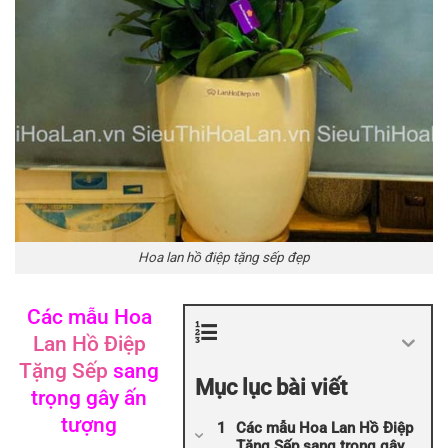
Hoa lan hồ điệp tặng sếp đẹp
Các mẫu Hoa
Lan Hồ Điệp
Tặng Sếp
sang
Mục lục bài viết
trọng gây ấn
tượng
Các mẫu Hoa Lan Hồ Điệp
Tặng Sếp sang trọng gây