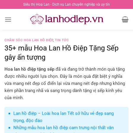
Chuyển
Siêu thị Hoa Lan - Dịch vụ Lan chuyên nghiệp và uy tín
đến
nội
dung
CHĂM SÓC HOA LAN HỒ ĐIỆP
,
TIN TỨC
35+ mẫu Hoa Lan Hồ Điệp Tặng Sếp
gây ấn tượng
Hoa lan hồ điệp tặng sếp
đã và đang trở thành món quà tặng
được nhiều người lựa chọn. Đây là món quà đặt biệt ý nghĩa
vừa mang nét đẹp cổ điển lại vừa mang nét đẹp nhưng không
kém phần trang nhã và sang trọng dành tặng vị sếp kính yêu
của mình.
Lan hồ điệp – Loài hoa lan Tết sở hữu vẻ đẹp sang
trọng, độc đáo
Những mẫu hoa lan hồ điệp cam trưng nội thất văn