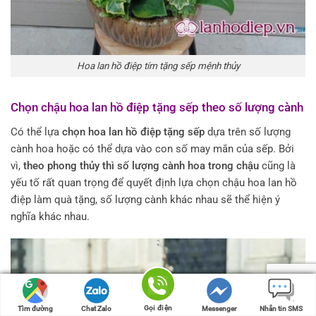
Hoa lan hồ điệp tím tặng sếp mệnh thủy
Chọn chậu hoa lan hồ điệp tặng sếp theo số lượng cành
Có thể lựa
chọn hoa lan hồ điệp tặng sếp
dựa trên số lượng
cành hoa hoặc có thể dựa vào con số may mắn của sếp. Bởi
vì,
theo phong thủy thì số lượng cành hoa trong chậu
cũng là
yếu tố rất quan trọng để quyết định lựa chọn chậu hoa lan hồ
điệp làm quà tặng, số lượng cành khác nhau sẽ thể hiện ý
nghĩa khác nhau.
Gọi điện
Gọi điện
Tìm đường
Tìm đường
Chat Zalo
Chat Zalo
Messenger
Messenger
Nhắn tin SMS
Nhắn tin SMS