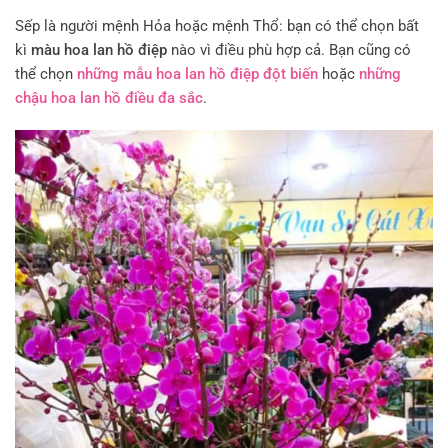
Sếp là người mệnh Hỏa hoặc mệnh Thổ: bạn có thể chọn bất
kì
màu hoa lan hồ điệp
nào vì điều phù hợp cả. Bạn cũng có
thể chọn
những mẫu hoa lan hồ điệp đột biến
hoặc
những
chậu hoa lan hồ điều đa sắc
.